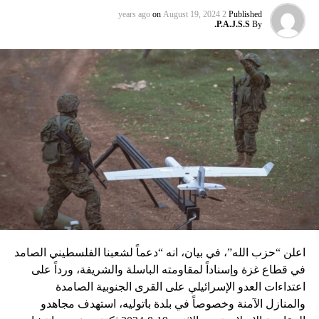
عماد مغنية الذي قتل بتفجير سيّارة مفخّخة في دمشق عام 2008
on
August 19, 2024
2 years ago
Published
P.A.J.S.S.
By
نسبه الحزب الى إسرائيل”.
اعلن “حزب الله”، في بيان، انه “دعماً لشعبنا الفلسطيني الصامد
في قطاع غزة وإسناداً لمقاومته الباسلة ‌‏‌‏‌والشريفة، ورداً على
اعتداءات العدو الإسرائيلي على القرى الجنوبية الصامدة
والمنازل الآمنة وخصوصاً في بلدة باتوليه، استهدف مجاهدو