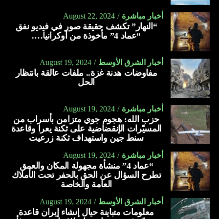
أخبار مباشرة
August 22, 2024
“النهار” تكشف حقيقة صور في فيديو نفق
“عماد 4” مأخوذة من أوكرانيا….
أخبار الشرق الأوسط
August 19, 2024
مفاوضات هدنة غزة.. ملفات عالقة بانتظار
الحل
أخبار مباشرة
August 19, 2024
حزب الله: هجوم جوي متزامن بأسراب من
المسيّرات الإنقضاضية على ثكنة يعرا وقاعدة
سنط جين واستهداف ثكنة زرعيت
أخبار مباشرة
August 19, 2024
“عماد 4” منشأة مجهولة المكان والعمق
تطرح السؤال عن الحق بالحفر تحت الأملاك
العامة والخاصة
أخبار الشرق الأوسط
August 19, 2024
معلومات متباينة حيال إنشاء إيران قاعدة