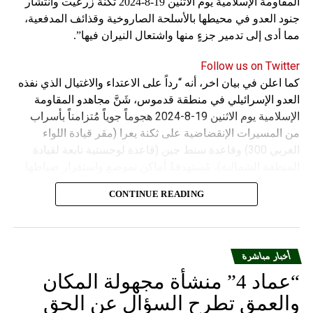
المقاومة الإسلامية يوم الاثنين 19-8-2024 ثكنة زرعيت وانتشار
جنود العدو في محيطها بالأسلحة الصاروخية وقذائف المدفعية،
مما أدى إلى تدمير جزءٍ منها واشتعال النيران فيها”.
Follow us on Twitter
كما اعلن في بيان اخر، أنه “رداً على الاعتداء والاغتيال الذي نفذه
العدو الإسرائيلي في منطقة قدموس، شَنَّ مجاهدو المقاومة
الإسلامية يوم الاثنين 19-8-2024 هجوماً جوياً مُتزامناً بأسراب
من المسيرات الإنقضاضية على ثكنة يعرا (مقر قيادة اللواء
الغربي 300) وقاعدة سنط جين (قاعدة لوجستية تابعة لقيادة
المنطقة الشمالية)، مُستهدفةً أماكن تموضع واستقرار ضباطها
وجنودها وأصابت أهدافها بدقة وأوقعت فيهم عدداً من القتلى
CONTINUE READING
والجرحى”.
أخبار مباشرة
“عماد 4” منشأة مجهولة المكان
والعمق تطرح السؤال عن الحق