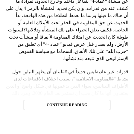
عن منشأة “عماد-4” يتفاعل داخلياً وخارج الحدود، لفرادة ما
كشف عنه من قدرات، وإن يكن تحديد المنشأة بالرمز 4 يدل على
أن هناك ما قبلها وربما ما بعدها. انطلاقا من هذه الواقعة، بدأ
الحديث عن حق المقاومة في الحفر تحت الأملاك العامة أو
الخاصة. فكيف يعلق الخبراء على تلك المنشأة ودلالاتها؟لسنوات
طويلة كان الحديث عن امتلاك المقاومة #أنفاقا أو منشآت تحت
الأرض، ولم يصدر قبل عرض فيديو “عماد -4” أي تعليق من
“حزب الله” على تلك الأنفاق، انسجاما مع سياسة الغموض
الإستراتيجي الذي تتبعه منذ نشأتها.
قدرات غير عاديةليس جديداً في ##لبنان أن يظهر التباين حول
نشاط “#المقاومة الاسلامية”، بسبب اختلاف الاقتناعات لدى
الأطراف اللبنانيين، سواء الذين يدعمونها في شكل واضح أو الذين
يعتقدون أنها ما كان يجب أن تستمر بعد العام 2000. ومرد ذلك
إلى أن المقاومة ضد الاحتلال الإسرائيلي لم تكن يوماً محط
CONTINUE READING
إجماع داخلي، وإن كانت القوى اللبنانية المؤمنة بالصراع ضد
العدو الإسرائيلي لم تبدل في مواقفها.لكن التباين يصل إلى حدود
تخطت دور المقاومة، وهناك من يعترض على إقامة “حزب الله”
منشآت تحت الأرض، ويسأل عن تطبيق القانون اللبناني في