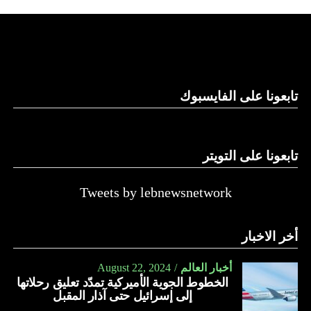
استغلال باطن الأرض.
والحال أن القانون اللبناني لا يطبق على الأملاك البحرية والنهرية
وغيرها، على الرغم من الإجماع اللبناني على ضرورة استعادة
الدولة…
تابعونا على الفايسبوك
النهار
تابعونا على التويتر
Tweets by lebnewsnetwork
أخر الاخبار
أخبار العالم
August 22, 2024
الخطوط الجوية الأميركية تمدّد تعليق رحلاتها
إلى إسرائيل حتى آذار المقبل