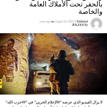
بالحفر تحت الأملاك العامة
والخاصة
on
August 19, 2024
2 years ago
Published
P.A.J.S.S.
By
لا يزال الفيديو الذي عرضه “#الإعلام الحربي” في “##حزب الله”