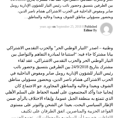
بين الطرفين بتنسيق وحضور نائب رئيس التيار للشؤون الإدارية رومل
صابر ومفوض الداخلية في الحزب الاشتراكي هشام ناصر الدين،
وبحضور مسؤولي مناطق الشوف وبعبدا وعاليه والمناطق…
on
September 25, 2018
8 years ago
Published
Editor
By
وطنية – اصدر “التيار الوطني الحر” والحزب التقدمي الاشتراكي
بيانا مشتركا جاء فيه: “استتباعا لمبادرة التفاهم والتواصل بين
التيار الوطني الحر والحزب التقدمي الاشتراكي، عقد لقاء
مشترك بتاريخ 24/9/2018 بين الطرفين بتنسيق وحضور نائب
رئيس التيار للشؤون الإدارية رومل صابر ومفوض الداخلية في
الحزب الاشتراكي هشام ناصر الدين، وبحضور مسؤولي مناطق
الشوف وبعبدا وعاليه والمناطق المجاورة. جو الاجتماع كان
إيجابيا جدا وأكد المجتمعون على أهمية الحفاظ على السلم الأهلي
الذي تتمتع به منطقة الجبل عموما، وإبقاء الاختلاف بالرأي ضمن
الإطار السياسي البحت، بعيدا عن الشحن والتوتر على مستوى
القواعد الحزبية والمناصرين. اتفق الطرفان على تكثيف
اللقاءات، خصوصا أن المواضيع والمحطات التي تجمع الحزبين