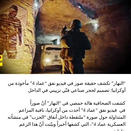
DON'T MISS
(*) بري رفع الجلسة التشريعية المسائية الى قبل ظهر الغد
“النهار” تكشف حقيقة صور في فيديو نفق “عماد 4” مأخوذة من
أوكرانيا: تصميم لحجر صناعي فنّي تزييني في الداخل
كشفت الصحافية هالة حمصي في “النهار” أنّ صوراً
في
فيديو
نفق “عماد 4” أخذت من أوكرانيا، نافية المزاعم
المتداولة حول صورة “ملتقطة داخل أنفاق “الحزب” في منشأته
العسكرية عماد 4″، التي كشفها أخيراً وبيّنت أنّ هذا الزعم