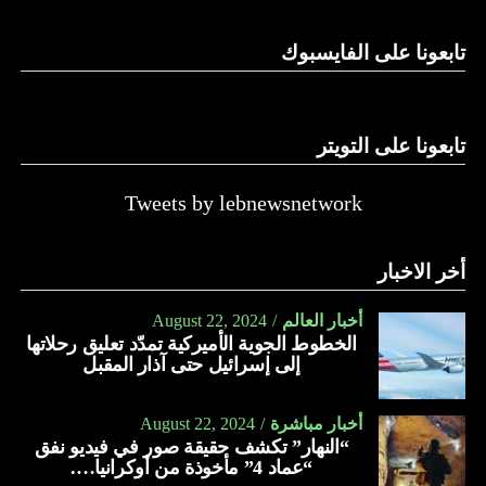
الدولة…
تابعونا على الفايسبوك
النهار
تابعونا على التويتر
Tweets by lebnewsnetwork
أخر الاخبار
أخبار العالم
August 22, 2024
الخطوط الجوية الأميركية تمدّد تعليق رحلاتها
إلى إسرائيل حتى آذار المقبل
أخبار مباشرة
August 22, 2024
“النهار” تكشف حقيقة صور في فيديو نفق
“عماد 4” مأخوذة من أوكرانيا….