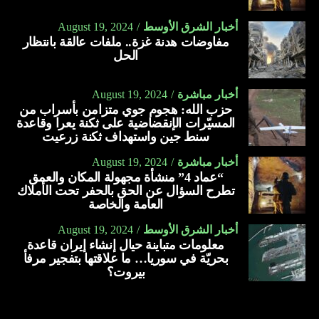
أخبار الشرق الأوسط
August 19, 2024
مفاوضات هدنة غزة.. ملفات عالقة بانتظار
الحل
أخبار مباشرة
August 19, 2024
حزب الله: هجوم جوي متزامن بأسراب من
المسيّرات الإنقضاضية على ثكنة يعرا وقاعدة
سنط جين واستهداف ثكنة زرعيت
أخبار مباشرة
August 19, 2024
“عماد 4” منشأة مجهولة المكان والعمق
تطرح السؤال عن الحق بالحفر تحت الأملاك
العامة والخاصة
أخبار الشرق الأوسط
August 19, 2024
معلومات متباينة حيال إنشاء إيران قاعدة
بحريّة في سوريا… ما علاقتها بتفجير مرفأ
بيروت؟