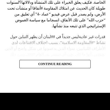
الخاصة. فكيف يعلق الخبراء على تلك المنشأة ودلالاتها؟لسنوات
طويلة كان الحديث عن امتلاك المقاومة #أنفاقا أو منشآت تحت
الأرض، ولم يصدر قبل عرض فيديو “عماد -4” أي تعليق من
“حزب الله” على تلك الأنفاق، انسجاما مع سياسة الغموض
الإستراتيجي الذي تتبعه منذ نشأتها.
قدرات غير عاديةليس جديداً في ##لبنان أن يظهر التباين حول
نشاط “#المقاومة الاسلامية”، بسبب اختلاف الاقتناعات لدى
الأطراف اللبنانيين، سواء الذين يدعمونها في شكل واضح أو الذين
يعتقدون أنها ما كان يجب أن تستمر بعد العام 2000. ومرد ذلك
إلى أن المقاومة ضد الاحتلال الإسرائيلي لم تكن يوماً محط
CONTINUE READING
إجماع داخلي، وإن كانت القوى اللبنانية المؤمنة بالصراع ضد
العدو الإسرائيلي لم تبدل في مواقفها.لكن التباين يصل إلى حدود
تخطت دور المقاومة، وهناك من يعترض على إقامة “حزب الله”
منشآت تحت الأرض، ويسأل عن تطبيق القانون اللبناني في
استغلال باطن الأرض.
والحال أن القانون اللبناني لا يطبق على الأملاك البحرية والنهرية
وغيرها، على الرغم من الإجماع اللبناني على ضرورة استعادة