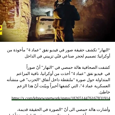
لاسيما ما يتعلق بصلاحيات ومسؤوليات رئاسة الحكومة، وحفاظا
على السلم الأهلي ووحدة الكلمة والصف في هذه المرحلة
الحرجة. الرئيس سعد الحريري متسلحا بموقف داعم من طائفته
يقارب «الإجماع»، حدد موقفه وأعلن بالفم الملآن: «أعرف
صلاحياتي ولا أحد يحدد لي مهلا إلا الدستور اللبناني. أنا الرئيس
المكلف وأنا من يشكل الحكومة. وسيأتي يوم نسمي فيه من
يعرقل التأليف». الحريري الذي يلمح الى «بقّ بحصة» جديدة،
يحرص بالمقابل على الحفاظ على علاقة جيدة مع الرئيس
“النهار” تكشف حقيقة صور في فيديو نفق “عماد 4” مأخوذة من
ميشال عون، ومؤكدا أن الحملة الأخيرة التي تستهدفه لن تثنيه
أوكرانيا: تصميم لحجر صناعي فنّي تزييني في الداخل
عن إقامة أفضل العلاقات مع الرئاسة الأولى. ولكن العلاقة بين
عون والحريري أصيبت بشظايا هذا الاشتباك الدائر حول
كشفت الصحافية هالة حمصي في “النهار” أنّ صوراً
الصلاحيات والتأليف، ولم تعد في منأى عن أزمة حكومية أضيفت
في
فيديو
نفق “عماد 4” أخذت من أوكرانيا، نافية المزاعم
الى عقدها الثلاث المسيحية والدرزية والسنية عقدتا «الصلاحيات
المتداولة حول صورة “ملتقطة داخل أنفاق “الحزب” في منشأته
الرئاسية» و«العلاقة مع النظام السوري»، وبدا أن الحملة
العسكرية عماد 4″، التي كشفها أخيراً وبيّنت أنّ هذا الزعم
المساندة للحريري موجهة الى عنوان رئيسي هو قصر بعبدا، وأن
خاطئ.
الحريري أدخل تعديلا سياسيا على تموضعه ومساره وإن ظل
https://x.com/lebnewsnetwork/status/1826514476167831914
ملتزما بسقف التسوية الرئاسية.
وأشارت هالة حمصي الى أنّ “الصورة في الحقيقة قديمة،