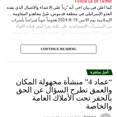
Follow us on Twitter
كما اعلن في بيان اخر، أنه “رداً على الاعتداء والاغتيال الذي نفذه
العدو الإسرائيلي في منطقة قدموس، شَنَّ مجاهدو المقاومة
الإسلامية يوم الاثنين 19-8-2024 هجوماً جوياً مُتزامناً بأسراب
من المسيرات الإنقضاضية على ثكنة يعرا (مقر قيادة اللواء
الغربي 300) وقاعدة سنط جين (قاعدة لوجستية تابعة لقيادة
المنطقة الشمالية)، مُستهدفةً أماكن تموضع واستقرار ضباطها
وجنودها وأصابت أهدافها بدقة وأوقعت فيهم عدداً من القتلى
CONTINUE READING
والجرحى”.
أخبار مباشرة
“عماد 4” منشأة مجهولة المكان
والعمق تطرح السؤال عن الحق
بالحفر تحت الأملاك العامة
والخاصة