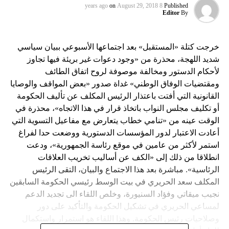
on
August 29, 2018
8 years ago
Published
Editor
By
خرجت كتلة «المستقبل» بعد اجتماعها الأسبوعي ببيان سياسي
شديد اللهجة، محذرة من «وجود دعوات غير بريئة فيها تجاوز
لأحكام الدستور ومخالفة موصوفة لروح اتفاق الطائف
ومقتضيات الوفاق الوطني» غداة صدور «بعض المواقف والوصايا
القانونية التي أفتت باعتذار الرئيس المكلف عن تأليف الحكومة
أو تكليف مجلس النواب باتخاذ قرار في هذا الاتجاه»، محذرة في
الوقت عينه من «تنامي خطاب يتعارض مع مفاعيل التسوية التي
أعادت الاعتبار لدور المؤسسات الدستورية ووضعت حدا لفراغ
استمر لأكثر من عامين في موقع رئاسة الجمهورية»، ودعت
انطلاقا من ذلك إلى «الكف عن أساليب تخريب العلاقات
الرئاسية». مباشرة بعد هذا الاجتماع والبيان، التقى الرئيس
المكلف سعد الحريري في بيت الوسط رئيسي الحكومة السابقين
نجيب ميقاتي وفؤاد السنيورة، وخلص اللقاء الى تجديد الدعم
لمساعي الحريري في تشكيل الحكومة والتأكيد على دور
وصلاحيات رئيس الحكومة. وهذا اللقاء هو استمرار واستكمال