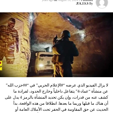
on
August 19, 2024
2 years ago
Published
P.A.J.S.S.
By
لا يزال الفيديو الذي عرضه “#الإعلام الحربي” في “##حزب الله”
عن منشأة “عماد-4” يتفاعل داخلياً وخارج الحدود، لفرادة ما
كشف عنه من قدرات، وإن يكن تحديد المنشأة بالرمز 4 يدل على
أن هناك ما قبلها وربما ما بعدها. انطلاقا من هذه الواقعة، بدأ
الحديث عن حق المقاومة في الحفر تحت الأملاك العامة أو