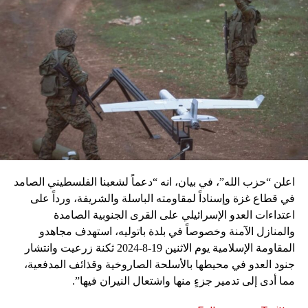
اعلن “حزب الله”، في بيان، انه “دعماً لشعبنا الفلسطيني الصامد
في قطاع غزة وإسناداً لمقاومته الباسلة ‌‏‌‏‌والشريفة، ورداً على
اعتداءات العدو الإسرائيلي على القرى الجنوبية الصامدة
والمنازل الآمنة وخصوصاً في بلدة باتوليه، استهدف مجاهدو
المقاومة الإسلامية يوم الاثنين 19-8-2024 ثكنة زرعيت وانتشار
جنود العدو في محيطها بالأسلحة الصاروخية وقذائف المدفعية،
مما أدى إلى تدمير جزءٍ منها واشتعال النيران فيها”.