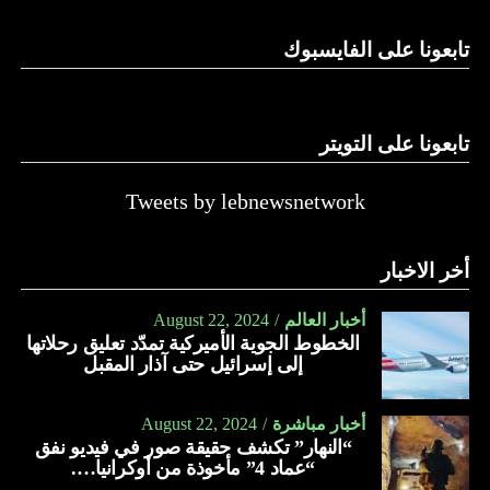
الدولة…
تابعونا على الفايسبوك
النهار
تابعونا على التويتر
Tweets by lebnewsnetwork
أخر الاخبار
أخبار العالم
August 22, 2024
الخطوط الجوية الأميركية تمدّد تعليق رحلاتها
إلى إسرائيل حتى آذار المقبل
أخبار مباشرة
August 22, 2024
“النهار” تكشف حقيقة صور في فيديو نفق
“عماد 4” مأخوذة من أوكرانيا….