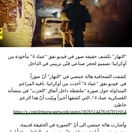
“النهار” تكشف حقيقة صور في فيديو نفق “عماد 4” مأخوذة من
أوكرانيا: تصميم لحجر صناعي فنّي تزييني في الداخل
كشفت الصحافية هالة حمصي في “النهار” أنّ صوراً
في
فيديو
نفق “عماد 4” أخذت من أوكرانيا، نافية المزاعم
المتداولة حول صورة “ملتقطة داخل أنفاق “الحزب” في منشأته
العسكرية عماد 4″، التي كشفها أخيراً وبيّنت أنّ هذا الزعم
خاطئ.
https://x.com/lebnewsnetwork/status/1826514476167831914
وأشارت هالة حمصي الى أنّ “الصورة في الحقيقة قديمة،
وتعرض تصميماً لحجر صناعي فنّي تزييني في الداخل، وفقاً لما