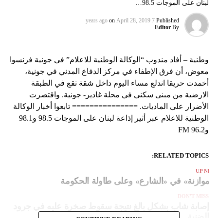
لبنان على الموجات 98.5…
on
April 28, 2019
7 years ago
Published
Editor
By
وطنية – أفاد مندوب “الوكالة الوطنية للاعلام” في جونية فرنسوا
معوض، أن فرق الإطفاء في مركز الدفاع المدني في جونية،
أخمدت حريقا اندلع مساء اليوم داخل شقة تقع في الطبقة
الارضية من مبنى سكني في محلة غادير- جونية. واقتصرت
الأضرار على الماديات. =============== تابعوا أخبار الوكالة
الوطنية للاعلام عبر أثير إذاعة لبنان على الموجات 98.5 و98.1
و96.2 FM
RELATED TOPICS:
UP NEX
الموازنة» في «الشارع» وعلى طاولة الحكومة
DON'T MISS
إصابة شاب بشكل بالغ نتيجة سقوط صخرة عليه في جرود
الضنية