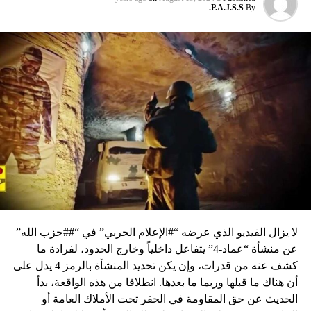
P.A.J.S.S.
By
لا يزال الفيديو الذي عرضه “#الإعلام الحربي” في “##حزب الله”
عن منشأة “عماد-4” يتفاعل داخلياً وخارج الحدود، لفرادة ما
كشف عنه من قدرات، وإن يكن تحديد المنشأة بالرمز 4 يدل على
أن هناك ما قبلها وربما ما بعدها. انطلاقا من هذه الواقعة، بدأ
الحديث عن حق المقاومة في الحفر تحت الأملاك العامة أو