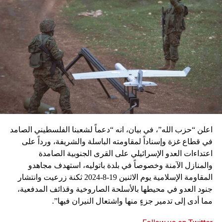
اعلن “حزب الله”، في بيان، انه “دعماً لشعبنا الفلسطيني الصامد
في قطاع غزة وإسناداً لمقاومته الباسلة ‌‏‌‏‌والشريفة، ورداً على
اعتداءات العدو الإسرائيلي على القرى الجنوبية الصامدة
والمنازل الآمنة وخصوصاً في بلدة باتوليه، استهدف مجاهدو
المقاومة الإسلامية يوم الاثنين 19-8-2024 ثكنة زرعيت وانتشار
جنود العدو في محيطها بالأسلحة الصاروخية وقذائف المدفعية،
مما أدى إلى تدمير جزءٍ منها واشتعال النيران فيها”.