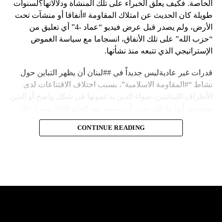
الخاصة. فكيف يعلق الخبراء على تلك المنشأة ودلالاتها؟لسنوات
طويلة كان الحديث عن امتلاك المقاومة #أنفاقا أو منشآت تحت
الأرض، ولم يصدر قبل عرض فيديو “عماد -4” أي تعليق من
“حزب الله” على تلك الأنفاق، انسجاما مع سياسة الغموض
الإستراتيجي الذي تتبعه منذ نشأتها.
قدرات غير عاديةليس جديداً في ##لبنان أن يظهر التباين حول
نشاط “#المقاومة الاسلامية”، بسبب اختلاف الاقتناعات لدى
الأطراف اللبنانيين، سواء الذين يدعمونها في شكل واضح أو الذين
يعتقدون أنها ما كان يجب أن تستمر بعد العام 2000. ومرد ذلك
إلى أن المقاومة ضد الاحتلال الإسرائيلي لم تكن يوماً محط
CONTINUE READING
إجماع داخلي، وإن كانت القوى اللبنانية المؤمنة بالصراع ضد
العدو الإسرائيلي لم تبدل في مواقفها.لكن التباين يصل إلى حدود
تخطت دور المقاومة، وهناك من يعترض على إقامة “حزب الله”
منشآت تحت الأرض، ويسأل عن تطبيق القانون اللبناني في
استغلال باطن الأرض.
والحال أن القانون اللبناني لا يطبق على الأملاك البحرية والنهرية
وغيرها، على الرغم من الإجماع اللبناني على ضرورة استعادة