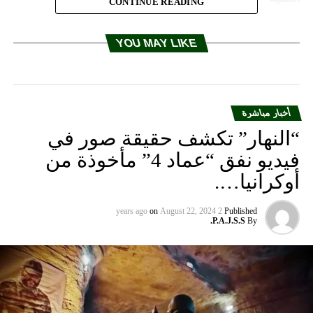
CONTINUE READING
YOU MAY LIKE
أخبار مباشرة
“النهار” تكشف حقيقة صور في
فيديو نفق “عماد 4” مأخوذة من
أوكرانيا….
on
August 22, 2024
2 years ago
Published
P.A.J.S.S.
By