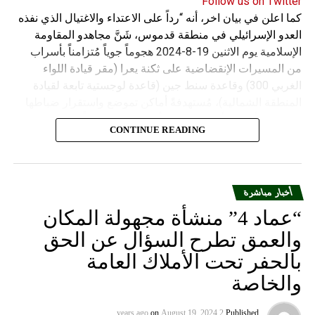
Follow us on Twitter
كما اعلن في بيان اخر، أنه “رداً على الاعتداء والاغتيال الذي نفذه
العدو الإسرائيلي في منطقة قدموس، شَنَّ مجاهدو المقاومة
الإسلامية يوم الاثنين 19-8-2024 هجوماً جوياً مُتزامناً بأسراب
من المسيرات الإنقضاضية على ثكنة يعرا (مقر قيادة اللواء
الغربي 300) وقاعدة سنط جين (قاعدة لوجستية تابعة لقيادة
المنطقة الشمالية)، مُستهدفةً أماكن تموضع واستقرار ضباطها
وجنودها وأصابت أهدافها بدقة وأوقعت فيهم عدداً من القتلى
CONTINUE READING
والجرحى”.
أخبار مباشرة
“عماد 4” منشأة مجهولة المكان
والعمق تطرح السؤال عن الحق
بالحفر تحت الأملاك العامة
والخاصة
on
August 19, 2024
2 years ago
Published