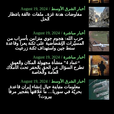
أخبار الشرق الأوسط
August 19, 2024
مفاوضات هدنة غزة.. ملفات عالقة بانتظار
الحل
أخبار مباشرة
August 19, 2024
حزب الله: هجوم جوي متزامن بأسراب من
المسيّرات الإنقضاضية على ثكنة يعرا وقاعدة
سنط جين واستهداف ثكنة زرعيت
أخبار مباشرة
August 19, 2024
“عماد 4” منشأة مجهولة المكان والعمق
تطرح السؤال عن الحق بالحفر تحت الأملاك
العامة والخاصة
أخبار الشرق الأوسط
August 19, 2024
معلومات متباينة حيال إنشاء إيران قاعدة
بحريّة في سوريا… ما علاقتها بتفجير مرفأ
بيروت؟