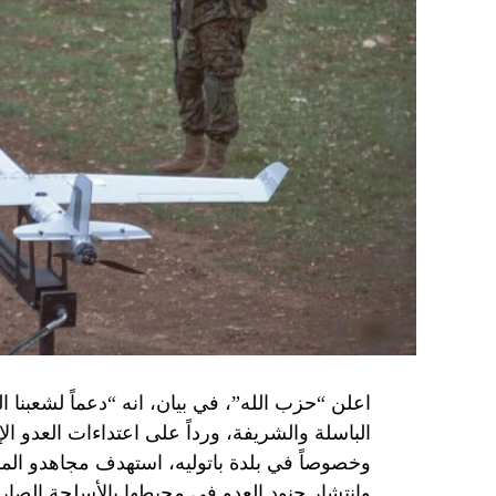
اعلن “حزب الله”، في بيان، انه “دعماً لشعبنا 
الباسلة ‌‏‌‏‌والشريفة، ورداً على اعتداءات العدو 
وانتشار جنود العدو في محيطها بالأسلحة الصارو