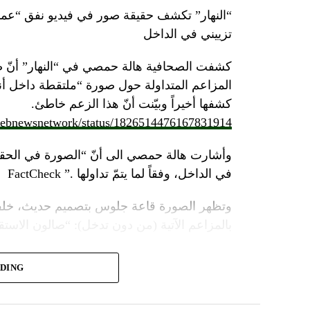
تزييني في الداخل
كشفت الصحافية هالة حمصي في “النهار” أنّ 
كشفها أخيراً وبيّنت أنّ هذا الزعم خاطئ.
/lebnewsnetwork/status/1826514476167831914
وأشارت هالة حمصي الى أنّ “الصورة في الحقي
في الداخل، وفقاً لما يتمّ تداولها .” FactCheck
وتظهر الصورة قاعة جلوس بتصميم حديث، خلفه
بالمزاعم الآتية (من دون تدخل): “صالون الاستقبا
ADING
مؤثرات صوتيّة وضوئيّة، يظهر منشأة عسكرية مح
ضخمة، على وقع تصريحات لأمينه العام حسن نصر