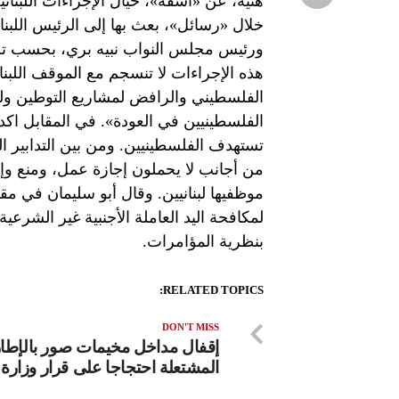
هنية، عن «أسفه»، حيال الإجراءات اللبنا
خلال «رسائل»، بعث بها إلى الرئيس اللب
ورئيس مجلس النواب نبيه بري، بحسب تص
هذه الإجراءات لا تنسجم مع الموقف اللب
الفلسطيني والرافض لمشاريع التوطين ول
الفلسطينيين في العودة». في المقابل اكد
تستهدف الفلسطينيين. ومن بين التدابير ا
موظفيها لبنانيين. وقال أبو سليمان في م
لمكافحة اليد العاملة الأجنبية غير الشرعي
بنظرية المؤامرات.
RELATED TOPICS:
DON'T MISS
إقفال مداخل مخيمات صور بالإطا
المشتعلة احتجاجا على قرار وزارة 