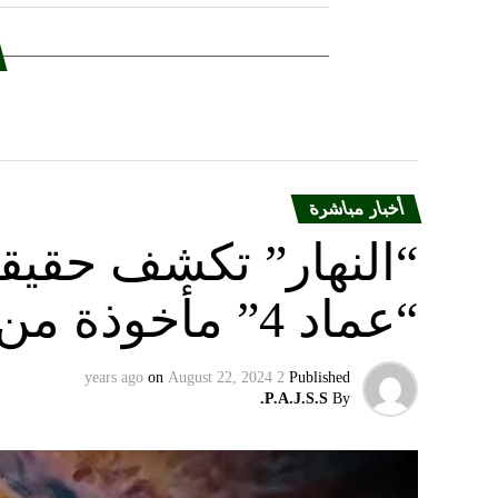
أخبار مباشرة
“النهار” تكشف حقيق
“عماد 4” مأخوذة من أوكرانيا….
on
August 22, 2024
2 years ago
Published
P.A.J.S.S.
By