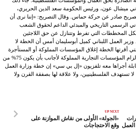
نية الصادرة بحق العمال والمؤسسات الفلسطينية. جاء ذلك
ناني ميشال عون، ورئيس الحكومة سعد الدين الحريري،
ريح صادر عن حركة حماس. وقال التصريح: «إننا نرى أن
ناني الرسمي التاريخي والمبدئي الداعم لحقوق الشعب
كل المخططات التي تفرط وتتنازل عن حق اللاجئين
 وزير العمل اللبناني كميل أبوسليمان أمس أن الخطة لا
لتي أقرتها الخطة إغلاق المؤسسات المملوكة أو المستأجرة
من أجانب لا يحملون إجازة عمل، ومنع وإلزام المؤسسات التجارية المملوكة لأجانب بأن يكون 75% من
قابلة أجراها معه تلفزيون «إل بي سي» إن خطة وزارة العمل
ة لا تستهدف الفلسطينيين، ولا علاقة لها بصفقة القرن ولا
UP NEXT
رات
«الجولة» الأولى من نقاش الموازنة على
العمل
وقع الاحتجاجات