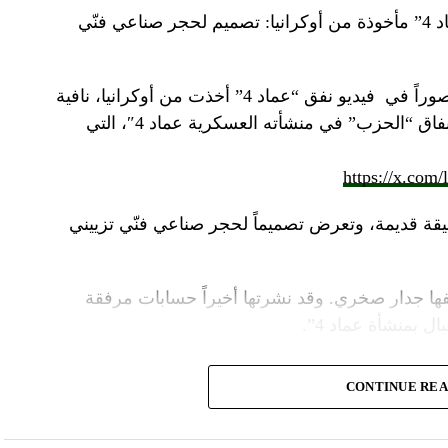
“النهار” تكشف حقيقة صور في فيديو نفق “عماد 4” مأخوذة من أوكرانيا: تصميم لحجر صناعي فنّي
صوراً في
فيديو
نفق “عماد 4” أخذت من أوكرانيا، نافية
المزاعم المتداولة حول صورة “ملتقطة داخل أنفاق “الحزب” في منشأته العسكرية عماد 4″، التي
https://x.com
قة قديمة، وتعرض تصميماً لحجر صناعي فنّي تزييني
ا جدار صخري. وقد نشرتها أخيراً حسابات مرفقة
ل بمنشأة عماد 4”.
وأشارت “النهار” الى أنّ “انتشار الصورة جاء في وقت نشر “الحزب”، الجمعة 16 آب 2024، فيديو مع
CONTINUE RE
صّنة تتحرّك فيها آليات محمّلة بالصواريخ ضمن أنفاق
الله يهددّ فيها إسرائيل”.