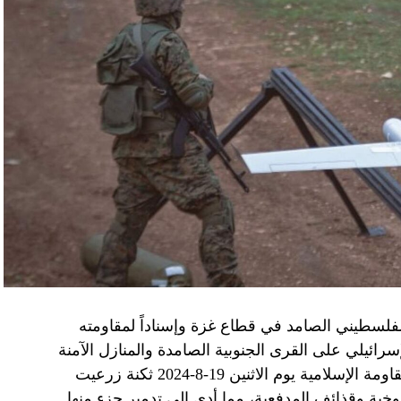
الفلسطيني الصامد في قطاع غزة وإسناداً لمقاومته
الإسرائيلي على القرى الجنوبية الصامدة والمنازل الآمنة
وخصوصاً في بلدة باتوليه، استهدف مجاهدو المقاومة الإسلامية يوم الاثنين 19-8-2024 ثكنة زرعيت
خية وقذائف المدفعية، مما أدى إلى تدمير جزءٍ منها