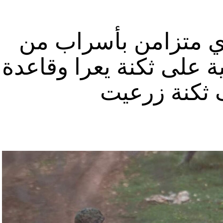
نوان “جبالنا خزائننا”، على مدى أربع دقائق ونصف
قة منشأة عسكرية تحمل اسم “عماد 4″، نسبة الى القائد العسكري في “الحزب” عماد مغنية الذي
ي متزامن بأسراب من
ة على ثكنة يعرا وقاعدة
ثكنة زرعيت