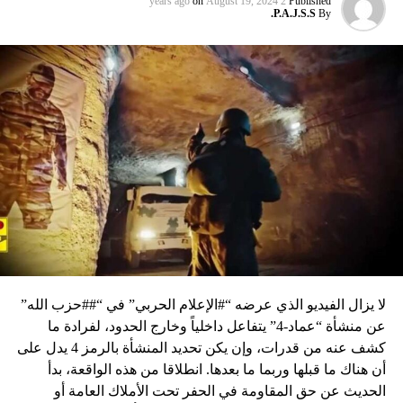
on
August 19, 2024
2 years ago
Published
P.A.J.S.S.
By
لا يزال الفيديو الذي عرضه “#الإعلام الحربي” في “##حزب الله”
عن منشأة “عماد-4” يتفاعل داخلياً وخارج الحدود، لفرادة ما
كشف عنه من قدرات، وإن يكن تحديد المنشأة بالرمز 4 يدل على
أن هناك ما قبلها وربما ما بعدها. انطلاقا من هذه الواقعة، بدأ
الحديث عن حق المقاومة في الحفر تحت الأملاك العامة أو