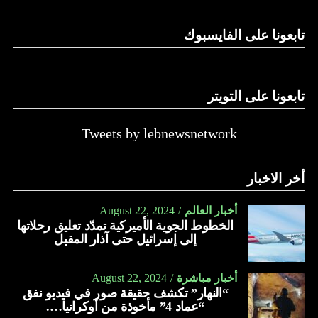
الدولة…
تابعونا على الفايسبوك
النهار
تابعونا على التويتر
Tweets by lebnewsnetwork
أخر الاخبار
أخبار العالم
August 22, 2024
الخطوط الجوية الأميركية تمدّد تعليق رحلاتها
إلى إسرائيل حتى آذار المقبل
أخبار مباشرة
August 22, 2024
“النهار” تكشف حقيقة صور في فيديو نفق
“عماد 4” مأخوذة من أوكرانيا….