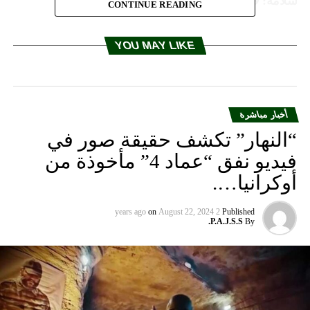
سلامه: لا جدوى من الاصطفافات الخارجية
CONTINUE READING
YOU MAY LIKE
أخبار مباشرة
“النهار” تكشف حقيقة صور في
فيديو نفق “عماد 4” مأخوذة من
أوكرانيا….
on
August 22, 2024
2 years ago
Published
P.A.J.S.S.
By