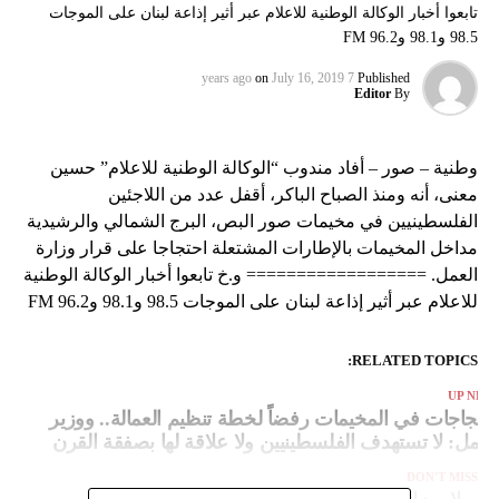
تابعوا أخبار الوكالة الوطنية للاعلام عبر أثير إذاعة لبنان على الموجات
98.5 و98.1 و96.2 FM
on
July 16, 2019
7 years ago
Published
Editor
By
وطنية – صور – أفاد مندوب “الوكالة الوطنية للاعلام” حسين
معنى، أنه ومنذ الصباح الباكر، أقفل عدد من اللاجئين
الفلسطينيين في مخيمات صور البص، البرج الشمالي والرشيدية
مداخل المخيمات بالإطارات المشتعلة احتجاجا على قرار وزارة
العمل. ================== و.خ تابعوا أخبار الوكالة الوطنية
للاعلام عبر أثير إذاعة لبنان على الموجات 98.5 و98.1 و96.2 FM
RELATED TOPICS:
UP NEX
حتجاجات في المخيمات رفضاً لخطة تنظيم العمالة.. ووزير
لعمل: لا تستهدف الفلسطينيين ولا علاقة لها بصفقة القرن
DON'T MISS