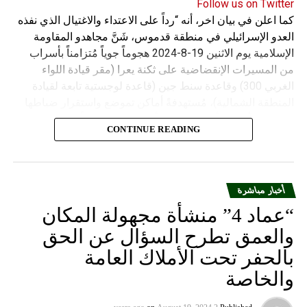
Follow us on Twitter
كما اعلن في بيان اخر، أنه “رداً على الاعتداء والاغتيال الذي نفذه
العدو الإسرائيلي في منطقة قدموس، شَنَّ مجاهدو المقاومة
الإسلامية يوم الاثنين 19-8-2024 هجوماً جوياً مُتزامناً بأسراب
من المسيرات الإنقضاضية على ثكنة يعرا (مقر قيادة اللواء
الغربي 300) وقاعدة سنط جين (قاعدة لوجستية تابعة لقيادة
المنطقة الشمالية)، مُستهدفةً أماكن تموضع واستقرار ضباطها
وجنودها وأصابت أهدافها بدقة وأوقعت فيهم عدداً من القتلى
CONTINUE READING
والجرحى”.
أخبار مباشرة
“عماد 4” منشأة مجهولة المكان
والعمق تطرح السؤال عن الحق
بالحفر تحت الأملاك العامة
والخاصة