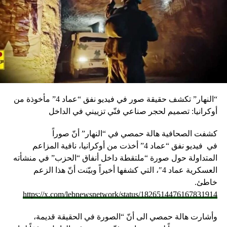
“النهار” تكشف حقيقة صور في فيديو نفق “عماد 4” مأخوذة من
أوكرانيا: تصميم لحجر صناعي فنّي تزييني في الداخل
كشفت الصحافية هالة حمصي في “النهار” أنّ صوراً
في
فيديو
نفق “عماد 4” أخذت من أوكرانيا، نافية المزاعم
المتداولة حول صورة “ملتقطة داخل أنفاق “الحزب” في منشأته
العسكرية عماد 4″، التي كشفها أخيراً وبيّنت أنّ هذا الزعم
خاطئ.
https://x.com/lebnewsnetwork/status/1826514476167831914
وأشارت هالة حمصي الى أنّ “الصورة في الحقيقة قديمة،