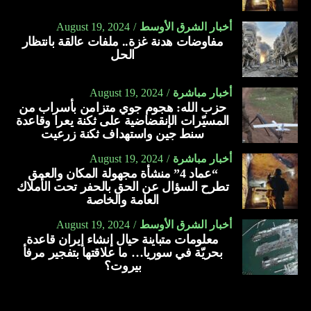
أخبار الشرق الأوسط
August 19, 2024
مفاوضات هدنة غزة.. ملفات عالقة بانتظار
الحل
أخبار مباشرة
August 19, 2024
حزب الله: هجوم جوي متزامن بأسراب من
المسيّرات الإنقضاضية على ثكنة يعرا وقاعدة
سنط جين واستهداف ثكنة زرعيت
أخبار مباشرة
August 19, 2024
“عماد 4” منشأة مجهولة المكان والعمق
تطرح السؤال عن الحق بالحفر تحت الأملاك
العامة والخاصة
أخبار الشرق الأوسط
August 19, 2024
معلومات متباينة حيال إنشاء إيران قاعدة
بحريّة في سوريا… ما علاقتها بتفجير مرفأ
بيروت؟