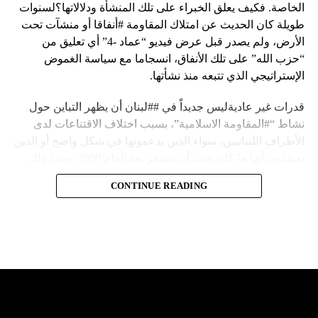
الخاصة. فكيف يعلق الخبراء على تلك المنشأة ودلالاتها؟لسنوات
طويلة كان الحديث عن امتلاك المقاومة #أنفاقا أو منشآت تحت
الأرض، ولم يصدر قبل عرض فيديو “عماد -4” أي تعليق من
“حزب الله” على تلك الأنفاق، انسجاما مع سياسة الغموض
الإستراتيجي الذي تتبعه منذ نشأتها.
قدرات غير عاديةليس جديداً في ##لبنان أن يظهر التباين حول
نشاط “#المقاومة الاسلامية”، بسبب اختلاف الاقتناعات لدى
الأطراف اللبنانيين، سواء الذين يدعمونها في شكل واضح أو الذين
يعتقدون أنها ما كان يجب أن تستمر بعد العام 2000. ومرد ذلك
إلى أن المقاومة ضد الاحتلال الإسرائيلي لم تكن يوماً محط
CONTINUE READING
إجماع داخلي، وإن كانت القوى اللبنانية المؤمنة بالصراع ضد
العدو الإسرائيلي لم تبدل في مواقفها.لكن التباين يصل إلى حدود
تخطت دور المقاومة، وهناك من يعترض على إقامة “حزب الله”
منشآت تحت الأرض، ويسأل عن تطبيق القانون اللبناني في
استغلال باطن الأرض.
والحال أن القانون اللبناني لا يطبق على الأملاك البحرية والنهرية
وغيرها، على الرغم من الإجماع اللبناني على ضرورة استعادة