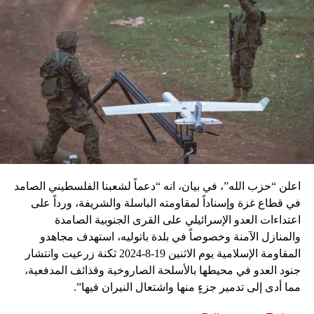
اعلن “حزب الله”، في بيان، انه “دعماً لشعبنا الفلسطيني الصامد
في قطاع غزة وإسناداً لمقاومته الباسلة ‌‏‌‏‌والشريفة، ورداً على
اعتداءات العدو الإسرائيلي على القرى الجنوبية الصامدة
والمنازل الآمنة وخصوصاً في بلدة باتوليه، استهدف مجاهدو
المقاومة الإسلامية يوم الاثنين 19-8-2024 ثكنة زرعيت وانتشار
جنود العدو في محيطها بالأسلحة الصاروخية وقذائف المدفعية،
مما أدى إلى تدمير جزءٍ منها واشتعال النيران فيها”.