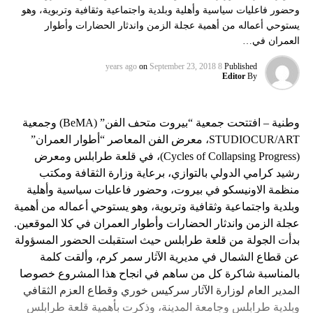
وحضور فاعليات سياسية وأهلية وبلدية واجتماعية وثقافية وتربوية، وهو
يستوحي أعماله من أهمية عجلة الزمن واندثار الحضارات وأطوار
العمران في…
on
September 23, 2018
8 years ago
Published
Editor
By
وطنية – افتتحت جمعية “بيروت متحف الفن” (BeMA) وجمعية
STUDIOCUR/ART، معرض الفن المعاصر “أطوار العمران”
(Cycles of Collapsing Progress)، في قلعة طرابلس ومعرض
رشيد كرامي الدولي بالتوازي، برعاية وزارة الثقافة ومكتب
منظمة الاونيسكو في بيروت، وحضور فاعليات سياسية وأهلية
وبلدية واجتماعية وثقافية وتربوية، وهو يستوحي أعماله من أهمية
عجلة الزمن واندثار الحضارات وأطوار العمران في كلا الموقعين.
بدأت الجولة من قلعة طرابلس حيث استقبلت الحضور المسؤولة
عن قطاع الشمال في مديرية الآثار سمر كرم، وألقت كلمة
بالمناسبة شاكرة كل من ساهم في انجاح هذا المشروع خصوصا
المدير العام لوزارة الآثار سركيس خوري وقطاع العزم الثقافي
وبلدية طرابلس وجامعة المدينة، وذكرت بأهمية قلعة طرابلس