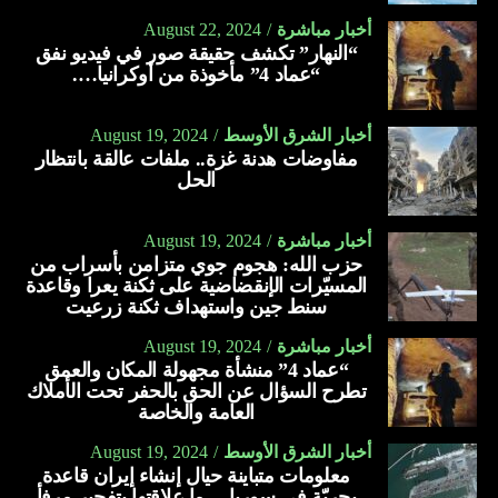
أخبار مباشرة
August 22, 2024
“النهار” تكشف حقيقة صور في فيديو نفق
“عماد 4” مأخوذة من أوكرانيا….
أخبار الشرق الأوسط
August 19, 2024
مفاوضات هدنة غزة.. ملفات عالقة بانتظار
الحل
أخبار مباشرة
August 19, 2024
حزب الله: هجوم جوي متزامن بأسراب من
المسيّرات الإنقضاضية على ثكنة يعرا وقاعدة
سنط جين واستهداف ثكنة زرعيت
أخبار مباشرة
August 19, 2024
“عماد 4” منشأة مجهولة المكان والعمق
تطرح السؤال عن الحق بالحفر تحت الأملاك
العامة والخاصة
أخبار الشرق الأوسط
August 19, 2024
معلومات متباينة حيال إنشاء إيران قاعدة
بحريّة في سوريا… ما علاقتها بتفجير مرفأ