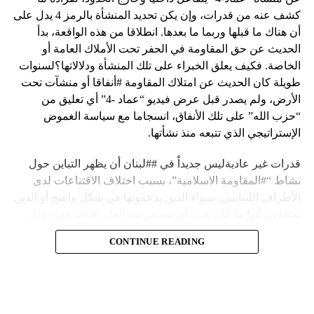
كشف عنه من قدرات، وإن يكن تحديد المنشأة بالرمز 4 يدل على
أن هناك ما قبلها وربما ما بعدها. انطلاقا من هذه الواقعة، بدأ
الحديث عن حق المقاومة في الحفر تحت الأملاك العامة أو
الخاصة. فكيف يعلق الخبراء على تلك المنشأة ودلالاتها؟لسنوات
طويلة كان الحديث عن امتلاك المقاومة #أنفاقا أو منشآت تحت
الأرض، ولم يصدر قبل عرض فيديو “عماد -4” أي تعليق من
“حزب الله” على تلك الأنفاق، انسجاما مع سياسة الغموض
الإستراتيجي الذي تتبعه منذ نشأتها.
قدرات غير عاديةليس جديداً في ##لبنان أن يظهر التباين حول
نشاط “#المقاومة الاسلامية”، بسبب اختلاف الاقتناعات لدى
الأطراف اللبنانيين، سواء الذين يدعمونها في شكل واضح أو الذين
يعتقدون أنها ما كان يجب أن تستمر بعد العام 2000. ومرد ذلك
إلى أن المقاومة ضد الاحتلال الإسرائيلي لم تكن يوماً محط
CONTINUE READING
إجماع داخلي، وإن كانت القوى اللبنانية المؤمنة بالصراع ضد
العدو الإسرائيلي لم تبدل في مواقفها.لكن التباين يصل إلى حدود
تخطت دور المقاومة، وهناك من يعترض على إقامة “حزب الله”
منشآت تحت الأرض، ويسأل عن تطبيق القانون اللبناني في