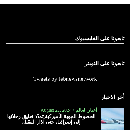
استغلال باطن الأرض.
والحال أن القانون اللبناني لا يطبق على الأملاك البحرية والنهرية
وغيرها، على الرغم من الإجماع اللبناني على ضرورة استعادة
الدولة…
تابعونا على الفايسبوك
النهار
تابعونا على التويتر
Tweets by lebnewsnetwork
أخر الاخبار
أخبار العالم
August 22, 2024
الخطوط الجوية الأميركية تمدّد تعليق رحلاتها
إلى إسرائيل حتى آذار المقبل