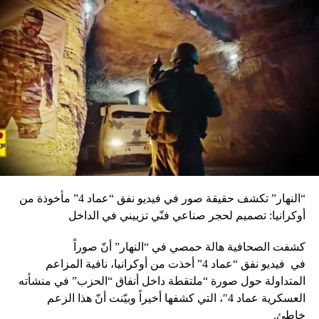
ولندن ونيويورك لدعم وتمكين العلاقة بين طرابلس
والمؤسساسات الدولية العلمية الصحية والثقافية”. نمور بدورها،
العضو المؤسس ل”بيروت متحف للفن” ريتا نمور قالت: “أردنا
ل”بيروت متحف الفن” أن يكون مرتبطا مباشرة بالناس، فهو
منهم ولهم، مركز بمثابة حالة ديمقراطية، حوارية، تربوية،
وتفاعلية، لا حواجز فيها، وأحد أهم أهدافها، دعم الفنانين اللبنانيين
وتشجيع ابداعهم وانتاجهم، “بما” سيكون نتيجة لدينامية فنية تفعل
الوعي الجماعي ومساحة تجمع بين مجموعات مختلفة ضمن
صرح آمن للحوار وتبادل الأفكار من خلال برامج فنية، توعوية،
تربوية وثقافية، تعمل على اشراك المجتمع المحلي بالفن”.
وشرحت نمور أن معرض “أطوار العمران” “يأتي في السياق
“النهار” تكشف حقيقة صور في فيديو نفق “عماد 4” مأخوذة من
التفاعلي اللامركزي الذي يتبناه “بما”، ويشرك اليوم طرابلس،
أوكرانيا: تصميم لحجر صناعي فنّي تزييني في الداخل
هذه المدينة العريقة، ومجتمعها ومعالمها في حوار لبناني –
عالمي من إنتاج فنانين ومبدعين لبنانيين ومكسيكيين، عملوا
كشفت الصحافية هالة حمصي في “النهار” أنّ صوراً
بجهد وقناعة وانفتاح كلي لتسليط الضوء على ما تختزنه هذه
في
فيديو
نفق “عماد 4” أخذت من أوكرانيا، نافية المزاعم
المدينة من إرث حضاري وإنساني، فشكرا لكم، ولكل من ساهم
المتداولة حول صورة “ملتقطة داخل أنفاق “الحزب” في منشأته
ويساهم في إنجاح هذه التجربة الراقية”. الحلو أما القيمة الفنية
العسكرية عماد 4″، التي كشفها أخيراً وبيّنت أنّ هذا الزعم
لمشروع “أطوار العمران” ومؤسسة جمعية STUDIOCUR/ART
خاطئ.