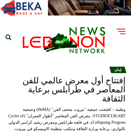
لبنان
إفتتاح أول معرض عالمي للفن
المعاصر في طرابلس برعاية
الثقافة
وطنية – افتتحت جمعية “بيروت متحف الفن” (BeMA) وجمعية
STUDIOCUR/ART، معرض الفن المعاصر “أطوار العمران” (Cycles of
Collapsing Progress)، في قلعة طرابلس ومعرض رشيد كرامي الدولي
بالتوازي، برعاية وزارة الثقافة ومكتب منظمة الاونيسكو في بيروت،