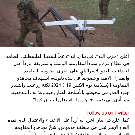
«ننتظر قرار إدانةٍ للمحكمة العسكرية من مفوّضية حقوق
الإنسان، واعتبار المحاكمة التي خضَع الأسير لها غيرَ عادلة».
وتابع موضحاً: «كنّا قد لجأنا إلى الجهات القانونية كافة في لبنان
من دون أن نصل إلى نتيجة، لذا توجّهنا إلى الأمم المتحدة لتبيان
فِعلاً غياب العدالة، لذا قدّمنا 3 شكاوى لدى الأمم المتحدة، وقد
تمّت مراسلة الحكومة اللبنانية بعدما تشكلت قناعة لدى
المفوّضية عن غياب المعايير الدولية في المحاكمة، وطلبَت إلغاءَ
اعلن “حزب الله”، في بيان، انه “دعماً لشعبنا الفلسطيني الصامد
حكم الإعدام بحقّ الأسير، وإعادةَ محاكمته أمام محكمة حيادية
في قطاع غزة وإسناداً لمقاومته الباسلة ‌‏‌‏‌والشريفة، ورداً على
مختصة، وتحويلَ كلّ من حقّق مع الأسير إلى التحقيق، واعتبار
اعتداءات العدو الإسرائيلي على القرى الجنوبية الصامدة
التحقيق الأوّلي الذي اعتمدت عليه المحكمة العسكرية بحكم
والمنازل الآمنة وخصوصاً في بلدة باتوليه، استهدف مجاهدو
الإعدام باطلاً وغيرَ قانوني».
المقاومة الإسلامية يوم الاثنين 19-8-2024 ثكنة زرعيت وانتشار
الإنتخابات «ورقتنا»
جنود العدو في محيطها بالأسلحة الصاروخية وقذائف المدفعية،
في موازاة ذلك، نفّذ أمس أهالي المحكومين في أحداث عبرا
مما أدى إلى تدمير جزءٍ منها واشتعال النيران فيها”.
إعتصاماً في خيمتهم التي نصَبوها أمام دار الفتوى في صيدا بعد
مرور 18 يوماً لإضراب أبنائهم عن الطعام وانضمام الأسير
Follow us on Twitter
للإضراب من أجل إقرار قانون العفو العام الشامل قبل الانتخابات
كما اعلن في بيان اخر، أنه “رداً على الاعتداء والاغتيال الذي نفذه
النيابية. وقد رفعَ الأهالي صوَراً لبعض الموقوفين ولافتاتٍ تضمّنت
العدو الإسرائيلي في منطقة قدموس، شَنَّ مجاهدو المقاومة
مطالبَهم. وقد زار مفتي صيدا وأقضيتها الشيخ سليم سوسان،
الإسلامية يوم الاثنين 19-8-2024 هجوماً جوياً مُتزامناً بأسراب