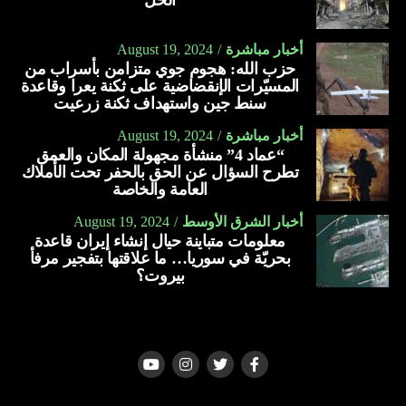
الحل
أخبار مباشرة
August 19, 2024
حزب الله: هجوم جوي متزامن بأسراب من
المسيّرات الإنقضاضية على ثكنة يعرا وقاعدة
سنط جين واستهداف ثكنة زرعيت
أخبار مباشرة
August 19, 2024
“عماد 4” منشأة مجهولة المكان والعمق
تطرح السؤال عن الحق بالحفر تحت الأملاك
العامة والخاصة
أخبار الشرق الأوسط
August 19, 2024
معلومات متباينة حيال إنشاء إيران قاعدة
بحريّة في سوريا… ما علاقتها بتفجير مرفأ
بيروت؟