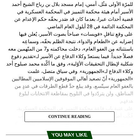
للمرّة الأولى مَثُل، أمس، إمام مسجد بلال بن رباح الشيخ أحمد
الأسير أمام هيئة محكمة التمييز في المحكمة العسكرية في
قضية أحداث عبرا، بعدما كان قد صَدر بحقّه حكم الإعدام عن
المحكمة الدائمة في 28 أيلول العام الماضي.
على وقعِ تناقلِ «فويسات» صباحاً بصوت الأسير، يُعلن فيها
إضرابه عن «الطعام والدواء، نتيجة الظلم بحقّه، وسماعِه
باستثنائه مِن العفو العام»، دخلت محاكمته و7 من المتّهمين معه
فصلاً جديداً. فيما يستعدّ وكلاء الدفاع عن الأسير لـ»تقديم دفوع
شكلية لإبطال التحقيقات الأوّلية»، وفق ما أكّده محمد صبلوح أحد
وكلاء الدفاع لـ»الجمهورية». وفي سياق متصل، علمت
«الجمهورية» أنّ تصعيد أهالي الموقوفين الإسلاميين المطالبين
بالعفو العام سيتّسع، وقد يبلغ حدَّ قطع الطرقات في عددٍ من
المناطق، ولن يتردّدوا في التلويح بمقاطعة الانتخابات لبلوغ
هدفهم.
على عتبة باب قاعة محكمة التمييز في المحكمة العسكرية،
فُكّت أصفاد الحديد عن يدَي الشيخ الأسير، ليدخل من الباب
CONTINUE READING
الرئيس لقاعة المحكمة، فيما المتّهمون الباقون أدخِلوا من بابٍ
جانبي مباشرةً إلى قفص الاتّهام. وسط حراسةٍ أمنية مشدّدة،
YOU MAY LIKE
جلس الأسير على المقعد ما قبل الأخير من القاعة، مرّةً يَنزع