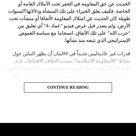
الحديث عن حق المقاومة في الحفر تحت الأملاك العامة أو
الخاصة. فكيف يعلق الخبراء على تلك المنشأة ودلالاتها؟لسنوات
طويلة كان الحديث عن امتلاك المقاومة #أنفاقا أو منشآت تحت
الأرض، ولم يصدر قبل عرض فيديو “عماد -4” أي تعليق من
“حزب الله” على تلك الأنفاق، انسجاما مع سياسة الغموض
الإستراتيجي الذي تتبعه منذ نشأتها.
قدرات غير عاديةليس جديداً في ##لبنان أن يظهر التباين حول
نشاط “#المقاومة الاسلامية”، بسبب اختلاف الاقتناعات لدى
الأطراف اللبنانيين، سواء الذين يدعمونها في شكل واضح أو الذين
يعتقدون أنها ما كان يجب أن تستمر بعد العام 2000. ومرد ذلك
إلى أن المقاومة ضد الاحتلال الإسرائيلي لم تكن يوماً محط
CONTINUE READING
إجماع داخلي، وإن كانت القوى اللبنانية المؤمنة بالصراع ضد
العدو الإسرائيلي لم تبدل في مواقفها.لكن التباين يصل إلى حدود
تخطت دور المقاومة، وهناك من يعترض على إقامة “حزب الله”
منشآت تحت الأرض، ويسأل عن تطبيق القانون اللبناني في
استغلال باطن الأرض.
والحال أن القانون اللبناني لا يطبق على الأملاك البحرية والنهرية