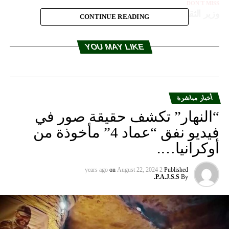
DON'T MISS
وزير الثقافة استقبل رئيسة جمعية ماراتون بيروت
CONTINUE READING
YOU MAY LIKE
أخبار مباشرة
“النهار” تكشف حقيقة صور في
فيديو نفق “عماد 4” مأخوذة من
أوكرانيا….
on
August 22, 2024
2 years ago
Published
P.A.J.S.S.
By