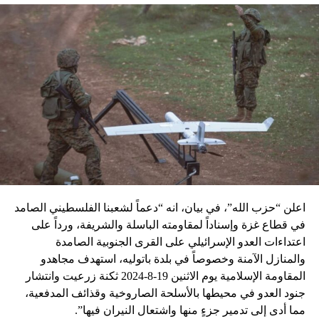
اعلن “حزب الله”، في بيان، انه “دعماً لشعبنا الفلسطيني الصامد
في قطاع غزة وإسناداً لمقاومته الباسلة ‌‏‌‏‌والشريفة، ورداً على
اعتداءات العدو الإسرائيلي على القرى الجنوبية الصامدة
والمنازل الآمنة وخصوصاً في بلدة باتوليه، استهدف مجاهدو
المقاومة الإسلامية يوم الاثنين 19-8-2024 ثكنة زرعيت وانتشار
جنود العدو في محيطها بالأسلحة الصاروخية وقذائف المدفعية،
مما أدى إلى تدمير جزءٍ منها واشتعال النيران فيها”.