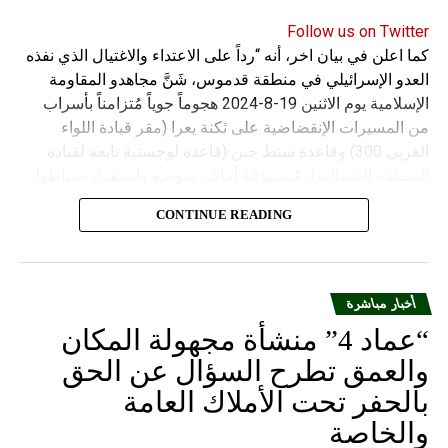
Follow us on Twitter
كما اعلن في بيان اخر، أنه “رداً على الاعتداء والاغتيال الذي نفذه
العدو الإسرائيلي في منطقة قدموس، شَنَّ مجاهدو المقاومة
الإسلامية يوم الاثنين 19-8-2024 هجوماً جوياً مُتزامناً بأسراب
من المسيرات الإنقضاضية على ثكنة يعرا (مقر قيادة اللواء
الغربي 300) وقاعدة سنط جين (قاعدة لوجستية تابعة لقيادة
المنطقة الشمالية)، مُستهدفةً أماكن تموضع واستقرار ضباطها
وجنودها وأصابت أهدافها بدقة وأوقعت فيهم عدداً من القتلى
CONTINUE READING
والجرحى”.
أخبار مباشرة
“عماد 4” منشأة مجهولة المكان
والعمق تطرح السؤال عن الحق
بالحفر تحت الأملاك العامة
والخاصة