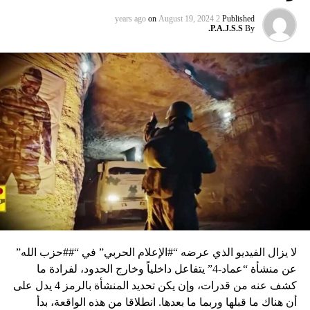
on
August 19, 2024
2 years ago
Published
P.A.J.S.S.
By
لا يزال الفيديو الذي عرضه “#الإعلام الحربي” في “##حزب الله”
عن منشأة “عماد-4” يتفاعل داخلياً وخارج الحدود، لفرادة ما
كشف عنه من قدرات، وإن يكن تحديد المنشأة بالرمز 4 يدل على
أن هناك ما قبلها وربما ما بعدها. انطلاقا من هذه الواقعة، بدأ