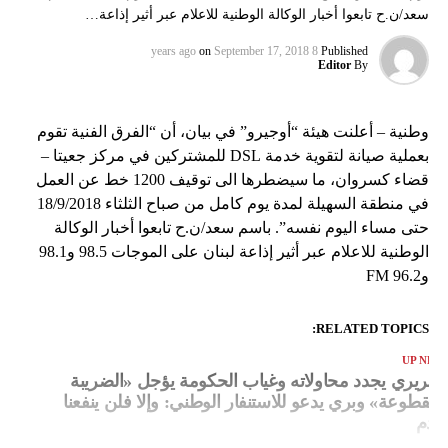
سعد/ن.ح تابعوا أخبار الوكالة الوطنية للاعلام عبر أثير إذاعة…
on
September 17, 2018
8 years ago
Published
Editor
By
وطنية – أعلنت هيئة “أوجيرو” في بيان، أن “الفرق الفنية تقوم
بعملية صيانة لتقوية خدمة DSL للمشتركين في مركز جعيتا –
قضاء كسروان، ما سيضطرها الى توقيف 1200 خط عن العمل
في منطقة السهيلة لمدة يوم كامل من صباح الثلثاء 18/9/2018
حتى مساء اليوم نفسه”. باسم سعد/ن.ح تابعوا أخبار الوكالة
الوطنية للاعلام عبر أثير إذاعة لبنان على الموجات 98.5 و98.1
و96.2 FM
RELATED TOPICS:
UP NEX
لحريري يجدد محاولاته وغياب الحكومة يؤجل «الضريبة
لمقطوعة» وبري يدعو للاستنفار الوطني: وإلا فلن ينفعنا
لندم