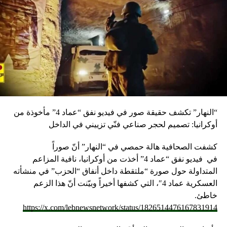
“النهار” تكشف حقيقة صور في فيديو نفق “عماد 4” مأخوذة من
أوكرانيا: تصميم لحجر صناعي فنّي تزييني في الداخل
كشفت الصحافية هالة حمصي في “النهار” أنّ صوراً
في
فيديو
نفق “عماد 4” أخذت من أوكرانيا، نافية المزاعم
المتداولة حول صورة “ملتقطة داخل أنفاق “الحزب” في منشأته
العسكرية عماد 4″، التي كشفها أخيراً وبيّنت أنّ هذا الزعم
خاطئ.
https://x.com/lebnewsnetwork/status/1826514476167831914