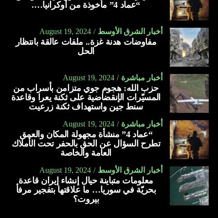
“عماد 4” مأخوذة من أوكرانيا….
أخبار الشرق الأوسط
August 19, 2024
مفاوضات هدنة غزة.. ملفات عالقة بانتظار
الحل
أخبار مباشرة
August 19, 2024
حزب الله: هجوم جوي متزامن بأسراب من
المسيّرات الإنقضاضية على ثكنة يعرا وقاعدة
سنط جين واستهداف ثكنة زرعيت
أخبار مباشرة
August 19, 2024
“عماد 4” منشأة مجهولة المكان والعمق
تطرح السؤال عن الحق بالحفر تحت الأملاك
العامة والخاصة
أخبار الشرق الأوسط
August 19, 2024
معلومات متباينة حيال إنشاء إيران قاعدة
بحريّة في سوريا… ما علاقتها بتفجير مرفأ
بيروت؟