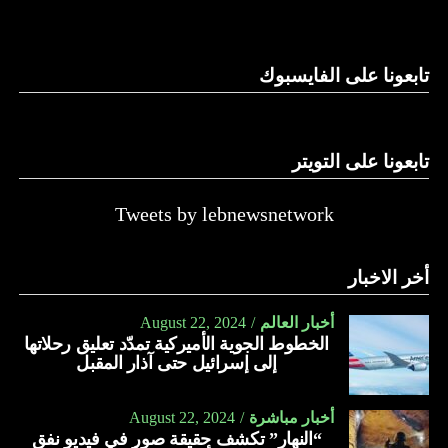
وغيرها، على الرغم من الإجماع اللبناني على ضرورة استعادة
الدولة…
تابعونا على الفايسبوك
النهار
تابعونا على التويتر
Tweets by lebnewsnetwork
أخر الاخبار
أخبار العالم
August 22, 2024
الخطوط الجوية الأميركية تمدّد تعليق رحلاتها
إلى إسرائيل حتى آذار المقبل
أخبار مباشرة
August 22, 2024
“النهار” تكشف حقيقة صور في فيديو نفق