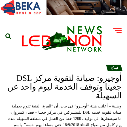
لبنان
أوجيرو: صيانة لتقوية مركز DSL
جعيتا وتوقف الخدمة ليوم واحد عن
السهيلة
وطنية – أعلنت هيئة “أوجيرو” في بيان، أن “الفرق الفنية تقوم بعملية
صيانة لتقوية خدمة DSL للمشتركين في مركز جعيتا – قضاء كسروان،
ما سيضطرها الى توقيف 1200 خط عن العمل في منطقة السهيلة لمدة
يوم كامل من صباح الثلثاء 18/9/2018 حتى مساء اليوم نفسه”. باسم