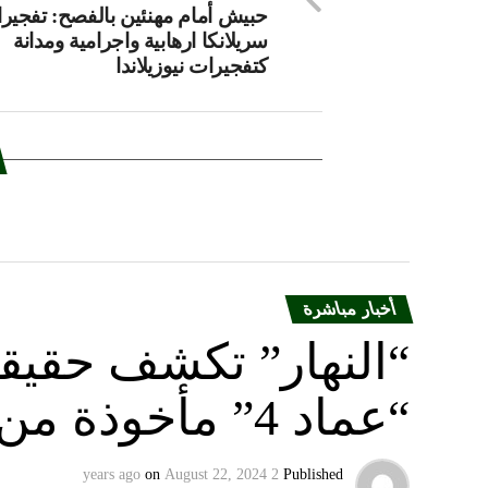
حبيش أمام مهنئين بالفصح: تفجير
سريلانكا ارهابية واجرامية ومدانة
كتفجيرات نيوزيلاندا
أخبار مباشرة
“النهار” تكشف حقيق
“عماد 4” مأخوذة من أوكرانيا….
on
August 22, 2024
2 years ago
Published