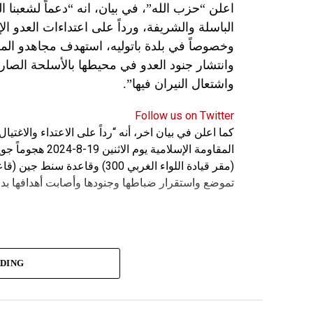
اعلن “حزب الله”، في بيان، انه “دعماً لشعبنا 
الباسلة ‌‏‌‏‌والشريفة، ورداً على اعتداءات العدو 
وانتشار جنود العدو في محيطها بالأسلحة الصارو
واشتعال النيران فيها”.
Follow us on Twitter
كما اعلن في بيان اخر، أنه “رداً على الاعتداء والاغت
المقاومة الإسلامي
(مقر قيادة اللواء الغربي 300) 
تموضع واستقرار ضباطها وجنودها وأصابت أهدافها بدق
ADING