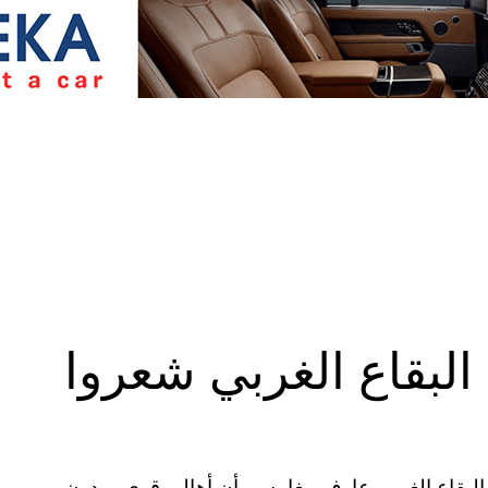
البقاع الغربي شعروا
ي البقاع الغربي عارف مغامس، أن أهالي قرى ميدون