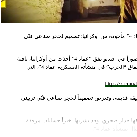
“النهار” تكشف حقيقة صور في فيديو نفق “عماد 4” مأخوذة من أوكرانيا: تصميم لحجر صناعي فنّي
صوراً في
فيديو
نفق “عماد 4” أخذت من أوكرانيا، نافية
المزاعم المتداولة حول صورة “ملتقطة داخل أنفاق “الحزب” في منشأته العسكرية عماد 4″، التي
https://x.com
قة قديمة، وتعرض تصميماً لحجر صناعي فنّي تزييني
ا جدار صخري. وقد نشرتها أخيراً حسابات مرفقة
ل بمنشأة عماد 4”.