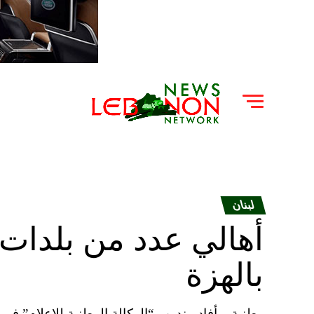
لبنان
أهالي عدد من بلدات 
بالهزة
وطنية – أفاد مندوب “الوكالة الوطنية للاعلام” ف