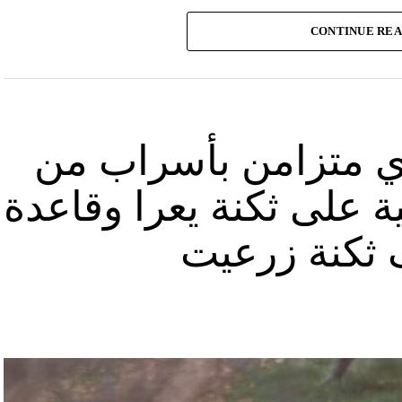
وأشارت “النهار” الى أنّ “انتشار الصورة جاء في وقت نشر “الحزب”، الجمعة 16 آب 2024، فيديو مع
CONTINUE RE
صّنة تتحرّك فيها آليات محمّلة بالصواريخ ضمن أنفاق
الله يهددّ فيها إسرائيل”.
نوان “جبالنا خزائننا”، على مدى أربع دقائق ونصف
قة منشأة عسكرية تحمل اسم “عماد 4″، نسبة الى القائد العسكري في “الحزب” عماد مغنية الذي
ي متزامن بأسراب من
ة على ثكنة يعرا وقاعدة
ثكنة زرعيت