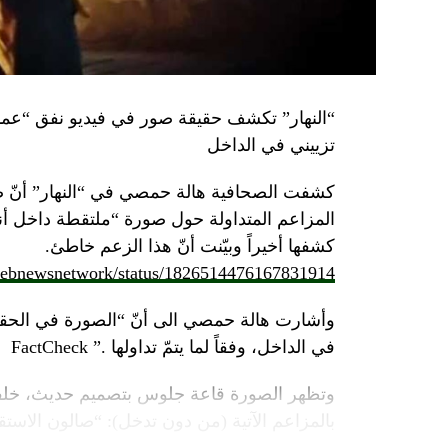
تزييني في الداخل
كشفت الصحافية هالة حمصي في “النهار” أنّ 
كشفها أخيراً وبيّنت أنّ هذا الزعم خاطئ.
/lebnewsnetwork/status/1826514476167831914
وأشارت هالة حمصي الى أنّ “الصورة في الحقي
في الداخل، وفقاً لما يتمّ تداولها .” FactCheck
وتظهر الصورة قاعة جلوس بتصميم حديث، خلفه
بالمزاعم الآتية (من دون تدخل): “صالون الاستقبا