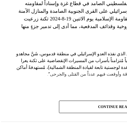
الفلسطيني الصامد في قطاع غزة وإسناداً لمقاومته
الإسرائيلي على القرى الجنوبية الصامدة والمنازل الآمنة
وخصوصاً في بلدة باتوليه، استهدف مجاهدو المقاومة الإسلامية يوم الاثنين 19-8-2024 ثكنة زرعيت
خية وقذائف المدفعية، مما أدى إلى تدمير جزءٍ منها
يال الذي نفذه العدو الإسرائيلي في منطقة قدموس، شَنَّ مجاهدو
ة يوم الاثنين 19-8-2024 هجوماً جوياً مُتزامناً بأسراب من المسيرات الإنقضاضية على ثكنة يعرا
وقاعدة سنط جين (قاعدة لوجستية تابعة لقيادة المنطقة الشمالية)، مُستهدفةً أماكن
ة وأوقعت فيهم عدداً من القتلى والجرحى”.
CONTINUE RE