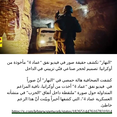
RELATED TOPICS:
UP NEX
لحياة : سرد في محكمة لاهاي لوقائع “الظلام الحالك في
لبنان‎”‎
DON'T MISS
اتحاد بلديات جبل عامل نظم رحلة لمسنين إلى مقام السيدة
خولة
“النهار” تكشف حقيقة صور في فيديو نفق “عماد 4” مأخوذة من
أوكرانيا: تصميم لحجر صناعي فنّي تزييني في الداخل
كشفت الصحافية هالة حمصي في “النهار” أنّ صوراً
في
فيديو
نفق “عماد 4” أخذت من أوكرانيا، نافية المزاعم
المتداولة حول صورة “ملتقطة داخل أنفاق “الحزب” في منشأته
العسكرية عماد 4″، التي كشفها أخيراً وبيّنت أنّ هذا الزعم
خاطئ.
https://x.com/lebnewsnetwork/status/1826514476167831914