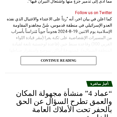
مما أدى إلى تدمير جزءٍ منها واشتعال النيران فيها”.
Follow us on Twitter
كما اعلن في بيان اخر، أنه “رداً على الاعتداء والاغتيال الذي نفذه
العدو الإسرائيلي في منطقة قدموس، شَنَّ مجاهدو المقاومة
الإسلامية يوم الاثنين 19-8-2024 هجوماً جوياً مُتزامناً بأسراب
من المسيرات الإنقضاضية على ثكنة يعرا (مقر قيادة اللواء
الغربي 300) وقاعدة سنط جين (قاعدة لوجستية تابعة لقيادة
المنطقة الشمالية)، مُستهدفةً أماكن تموضع واستقرار ضباطها
وجنودها وأصابت أهدافها بدقة وأوقعت فيهم عدداً من القتلى
CONTINUE READING
والجرحى”.
أخبار مباشرة
“عماد 4” منشأة مجهولة المكان
والعمق تطرح السؤال عن الحق
بالحفر تحت الأملاك العامة