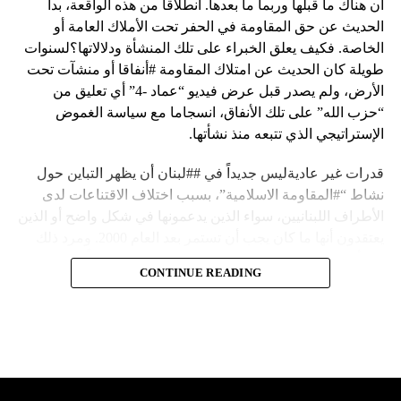
أن هناك ما قبلها وربما ما بعدها. انطلاقا من هذه الواقعة، بدأ
الحديث عن حق المقاومة في الحفر تحت الأملاك العامة أو
الخاصة. فكيف يعلق الخبراء على تلك المنشأة ودلالاتها؟لسنوات
طويلة كان الحديث عن امتلاك المقاومة #أنفاقا أو منشآت تحت
الأرض، ولم يصدر قبل عرض فيديو “عماد -4” أي تعليق من
“حزب الله” على تلك الأنفاق، انسجاما مع سياسة الغموض
الإستراتيجي الذي تتبعه منذ نشأتها.
قدرات غير عاديةليس جديداً في ##لبنان أن يظهر التباين حول
نشاط “#المقاومة الاسلامية”، بسبب اختلاف الاقتناعات لدى
الأطراف اللبنانيين، سواء الذين يدعمونها في شكل واضح أو الذين
يعتقدون أنها ما كان يجب أن تستمر بعد العام 2000. ومرد ذلك
إلى أن المقاومة ضد الاحتلال الإسرائيلي لم تكن يوماً محط
CONTINUE READING
إجماع داخلي، وإن كانت القوى اللبنانية المؤمنة بالصراع ضد
العدو الإسرائيلي لم تبدل في مواقفها.لكن التباين يصل إلى حدود
تخطت دور المقاومة، وهناك من يعترض على إقامة “حزب الله”
منشآت تحت الأرض، ويسأل عن تطبيق القانون اللبناني في
استغلال باطن الأرض.