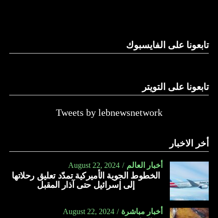
والحال أن القانون اللبناني لا يطبق على الأملاك البحرية والنهرية
وغيرها، على الرغم من الإجماع اللبناني على ضرورة استعادة
الدولة…
تابعونا على الفايسبوك
النهار
تابعونا على التويتر
Tweets by lebnewsnetwork
أخر الاخبار
أخبار العالم
August 22, 2024
الخطوط الجوية الأميركية تمدّد تعليق رحلاتها
إلى إسرائيل حتى آذار المقبل
أخبار مباشرة
August 22, 2024