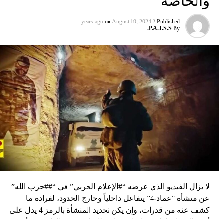
والخاصة
on
August 19, 2024
2 years ago
Published
P.A.J.S.S.
By
لا يزال الفيديو الذي عرضه “#الإعلام الحربي” في “##حزب الله”
عن منشأة “عماد-4” يتفاعل داخلياً وخارج الحدود، لفرادة ما
كشف عنه من قدرات، وإن يكن تحديد المنشأة بالرمز 4 يدل على