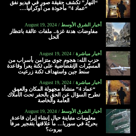
“النهار” تكشف حقيقة صور في فيديو نفق
“عماد 4” مأخوذة من أوكرانيا….
أخبار الشرق الأوسط
August 19, 2024
مفاوضات هدنة غزة.. ملفات عالقة بانتظار
الحل
أخبار مباشرة
August 19, 2024
حزب الله: هجوم جوي متزامن بأسراب من
المسيّرات الإنقضاضية على ثكنة يعرا وقاعدة
سنط جين واستهداف ثكنة زرعيت
أخبار مباشرة
August 19, 2024
“عماد 4” منشأة مجهولة المكان والعمق
تطرح السؤال عن الحق بالحفر تحت الأملاك
العامة والخاصة
أخبار الشرق الأوسط
August 19, 2024
معلومات متباينة حيال إنشاء إيران قاعدة
بحريّة في سوريا… ما علاقتها بتفجير مرفأ
بيروت؟