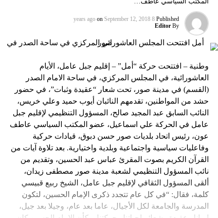
المكتب السياسي عاطف…
on
September 12, 2018
8 years ago
Published
Editor
By
وطنية – افتتحت حركة “أمل” – إقليم جبل عامل، الأيام
العاشورائية، في المجلس المركزي، في ساحة الامام الصدر
(القسم) في مدينة صور، تحت شعار “عقيدة وثبات”، في حضور
حشد من المواطنين، تقدمهم النائبان أيوب حميد وعلي خريس،
النائب السابق عبد المجيد صالح، المسؤول التنظيمي لإقليم جبل
عامل في الحركة علي اسماعيل، عضو المكتب السياسي عاطف
عون، رئيس اتحاد بلديات صور حسن دبوق، قيادات حركية
وفاعليات سياسية واجتماعية وبلدية واختيارية. بعد تلاوة آيات من
القرآن الكريم بصوت المقرئ عباس عبد الحسين، وتقديم من
نائب المسؤول التنظيمي لشعبة مدينة صور مصطفى زيدان،
ألقى المسؤول الثقافي لإقليم جبل عامل، الشيخ ربيع قبيسي
كلمة، فقال: “في كل عام تتجدد ذكرى الإمام الحسين، لتكون
المدرسة والجامعة لكل الأجيال، عاما بعد عام، وجيلا بعد جيل،
إيمانا وعقيدة وشعائر لحياتنا وحركتنا، وكأن الإمام الحسين كان