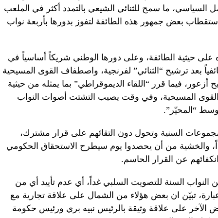
ل السياسي، ما سمح للثنائي الشيعي بالتمدد أكثر في الملعب
استقطاب بعض جمهور هذه الطائفة لتفوز بدورها بأربعة نواب
ى حيثية الطائفة، وعلى دورها الوطني شريكاً أساسياً في
فياً بعد ترشيح “الثنائي” لفرنجية، واصطفاف القوى المسيحية
أزعور، فيما قرر “اللقاء الديموقراطي” بما يمثله من حيثية
ب القوى المسيحية، وفي وقت يصيب التشتت أصوات النواب
وسط “المحيّر”.
 المجموعات السنية وتحول دون التقائهم على قرار مشترك،
اً، والخشية من أن يحصدوا يوم سيطرح الاستحقاق الحكومي
كفائهم عن القرار الحاسم.
النواب السنة للتصويت السلبي غداً، أي عدم تأييد أي من
 عبارة، تبيّن ان بعض هؤلاء من الشمال على علاقة تجارية مع
ض الآخر على علاقة وثيقة بالرئيس نبيه بري ورئيس حكومة