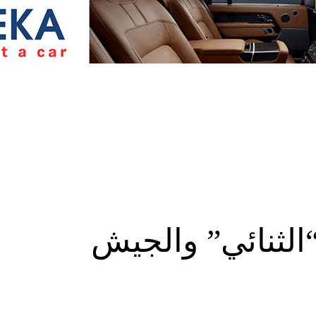
“الثنائي” والجيش