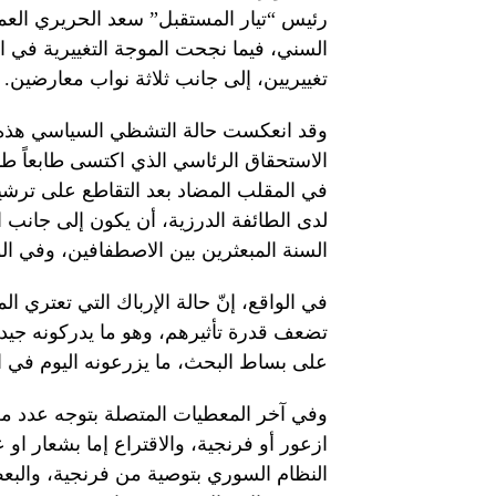
رئيس “تيار المستقبل” سعد الحريري العم
السني، فيما نجحت الموجة التغييرية في 
تغييريين، إلى جانب ثلاثة نواب معارضين.
وقد انعكست حالة التشظي السياسي هذه عل
الاستحقاق الرئاسي الذي اكتسى طابعاً طائ
في المقلب المضاد بعد التقاطع على ترشيح 
لدى الطائفة الدرزية، أن يكون إلى جان
السنة المبعثرين بين الاصطفافين، وفي ال
في الواقع، إنّ حالة الإرباك التي تعتري
تضعف قدرة تأثيرهم، وهو ما يدركونه جيد
على بساط البحث، ما يزرعونه اليوم في ان
وفي آخر المعطيات المتصلة بتوجه عدد من 
ازعور أو فرنجية، والاقتراع إما بشعار او
النظام السوري بتوصية من فرنجية، والبع