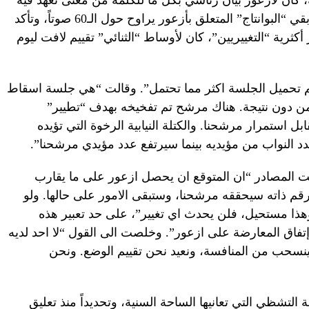
، كان لأزعور بيان رئاسي بكل ما للكلمة من معنى تعهد فيه
بذل كل خبرته لقيادة ورشة الإنقاذ. وفيما بقي “البوانتاج” المتعلق بأزعور يراوح حول الـ60 صوتاً، وتأكد
كثرية “التغييريين”، كان لأوساط “الثنائي” تقييم لافت ليوم
تم تحميل الجلسة اكثر مما تحتمل”. وقالت “هي جلسة اسقاط
 دون نتيجة. هناك مرشح تم تفخيخه بهدف “تطيير”
 استمرار مرشحنا. والكتلة النيابية الرخوة التي تؤيده
دد النواب من مؤيديه بينما سيرتفع عدد مؤيدي مرشحنا”.
لت المصادر “ان المتوقع ان يحصل ازعور على ما يقارب
الرقم ذاته سيحققه مرشحنا، وستبقى الامور على حالها. ولو
ورة الاولى، وهذا مستحيل، فلن يحدث اي تغيير”، على حد تعبير هذه
فاق المعارضة على ازعور”. وخلصت الى القول “لا احد لديه
ران، وأزعور سينسحب من المنافسة، ونعيد نحن تقييم الوضع. ونحن
التشظي التي تعانيها الساحة السنية، وتحديداً منذ تعليق