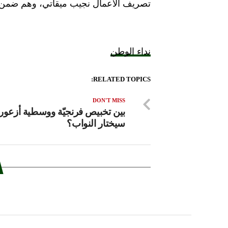
تصريف الاعمال نجيب ميقاتي، وهم ضمن “ك
نداء الوطن
RELATED TOPICS:
DON'T MISS
بين تخبيص فرنجيّة ووسطية أزعور:
سيختار النواب؟