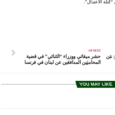
تلة الاعتدال”.
UP NEXT
 مَن
حشر ميقاتي ووزراء “الثنائي” في قضية
المحاميَين المدافعَين عن لبنان في فرنسا
YOU MAY LIKE