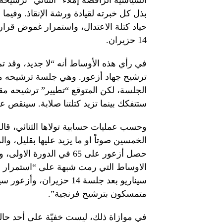
السياسية الرافضة إملاء “الثنائي” ترشيحه
حياد كتلة الاعتدال، واستمرار غموض قرار أ
14 حزيران.
في رأي هذه الأوساط أنه “لا جديد، وقد 
ترشيح جهاد أزعور. وهي جلسة ترشيحه من
الجلسة، لكن المتوقع “تطيير” ترشيحه مقابل
ستتفكك بينما تزيد كتلتنا صلابة. سينقص ع
وحسب عمليات حسابية تولاها الثنائي، قا
الخمسين صوتاً او ما يزيد عليها بقليل، و
حصل أزعور على 65 في الد
الاوساط التي رمت شبهة على “استمرار إت
سيناريو بعد جلسة 14 حزي
متمسكون بترشيح فرنجية”.
في موازاة ذلك، ليست خفيّة على أحد حالة 