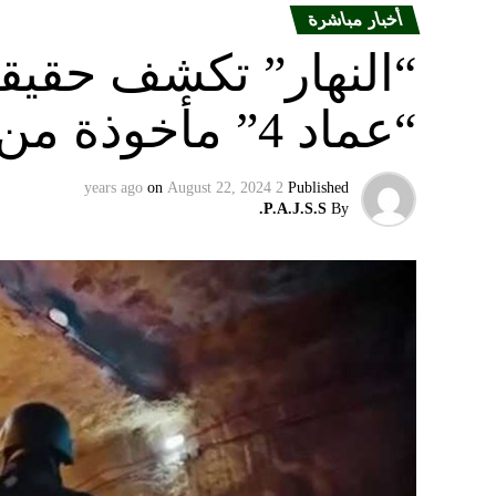
أخبار مباشرة
“النهار” تكشف حقيق
“عماد 4” مأخوذة من أوكرانيا….
on
August 22, 2024
2 years ago
Published
P.A.J.S.S.
By