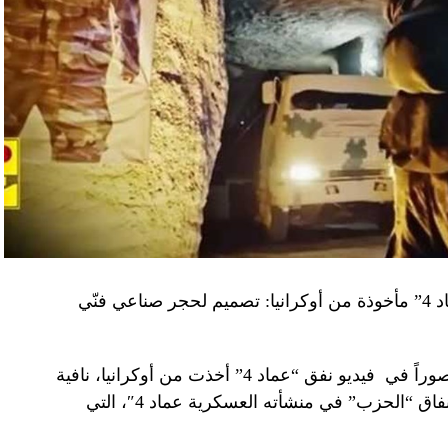
“النهار” تكشف حقيقة صور في فيديو نفق “عماد 4” مأخوذة من أوكرانيا: تصميم لحجر صناعي فنّي
صوراً في
فيديو
نفق “عماد 4” أخذت من أوكرانيا، نافية
المزاعم المتداولة حول صورة “ملتقطة داخل أنفاق “الحزب” في منشأته العسكرية عماد 4″، التي