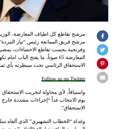
مرشح تقاطع كل اطياف المعارضة، الوزير ا
مرشح فريق الممانعة رئيس “تيار المردة”
وفرنجية بحسب تقاطع الاحصاءات، يمضي هذ
المعارضة 65 صوتاً، ما يفتح البا
الاستحقاق الرئاسي تحت سيطرته بأي ثم
Follow us on Twitter
واستباقاً، لأي محاولة لتخريب الاستحقا
يوم الانتخاب غداً “إجراءات مشددة خارج ا
الاستحقاق”.
وغداة “الخطاب التشهيري” الذي ألقاه س