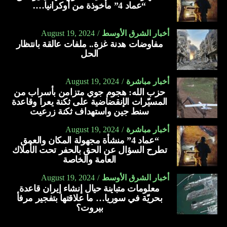
“عماد 4” مأخوذة من أوكرانيا….
أخبار الشرق الأوسط
August 19, 2024
مفاوضات هدنة غزة.. ملفات عالقة بانتظار
الحل
أخبار مباشرة
August 19, 2024
حزب الله: هجوم جوي متزامن بأسراب من
المسيّرات الإنقضاضية على ثكنة يعرا وقاعدة
سنط جين واستهداف ثكنة زرعيت
أخبار مباشرة
August 19, 2024
“عماد 4” منشأة مجهولة المكان والعمق
تطرح السؤال عن الحق بالحفر تحت الأملاك
العامة والخاصة
أخبار الشرق الأوسط
August 19, 2024
معلومات متباينة حيال إنشاء إيران قاعدة
بحريّة في سوريا… ما علاقتها بتفجير مرفأ
بيروت؟