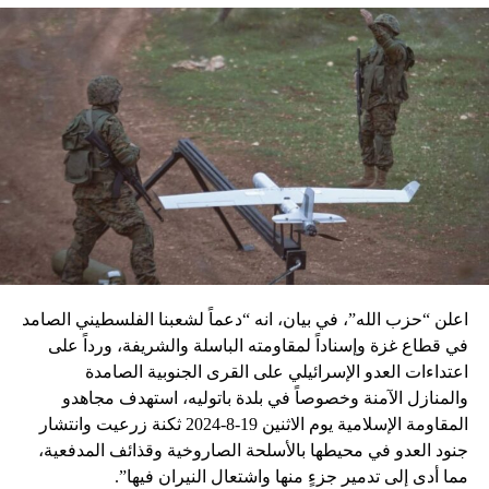
اعلن “حزب الله”، في بيان، انه “دعماً لشعبنا الفلسطيني الصامد
في قطاع غزة وإسناداً لمقاومته الباسلة ‌‏‌‏‌والشريفة، ورداً على
اعتداءات العدو الإسرائيلي على القرى الجنوبية الصامدة
والمنازل الآمنة وخصوصاً في بلدة باتوليه، استهدف مجاهدو
المقاومة الإسلامية يوم الاثنين 19-8-2024 ثكنة زرعيت وانتشار
جنود العدو في محيطها بالأسلحة الصاروخية وقذائف المدفعية،
مما أدى إلى تدمير جزءٍ منها واشتعال النيران فيها”.