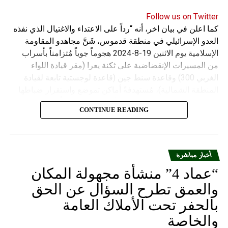
Follow us on Twitter
كما اعلن في بيان اخر، أنه “رداً على الاعتداء والاغتيال الذي نفذه
العدو الإسرائيلي في منطقة قدموس، شَنَّ مجاهدو المقاومة
الإسلامية يوم الاثنين 19-8-2024 هجوماً جوياً مُتزامناً بأسراب
من المسيرات الإنقضاضية على ثكنة يعرا (مقر قيادة اللواء
الغربي 300) وقاعدة سنط جين (قاعدة لوجستية تابعة لقيادة
المنطقة الشمالية)، مُستهدفةً أماكن تموضع واستقرار ضباطها
وجنودها وأصابت أهدافها بدقة وأوقعت فيهم عدداً من القتلى
CONTINUE READING
والجرحى”.
أخبار مباشرة
“عماد 4” منشأة مجهولة المكان
والعمق تطرح السؤال عن الحق
بالحفر تحت الأملاك العامة
والخاصة