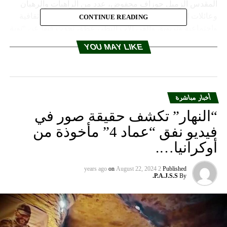
المقدس الزميل جوزاف محفوض، عدد من الراهبات والرهبان
وعائلات الكهنة الجدد، رؤساء بلديات ومخاتير وفاعليات ثقافية
CONTINUE READING
واجتماعية وتربوية. وألقى الأب البطي عظة، تحدث فيها عن “توبة
زكا العشار، الذي جاء ليحمل بشرى السلام إليكم، وأكد للرب أنه
YOU MAY LIKE
أعطى نصف مقتنياته للفقراء”. بعد القداس، تقبل الكهنة الجدد
التهاني في باحة كنيسة الدير الأثرية، ثم استضافهم الأب فنيانوس
على مائدة المحبة. =========فريد بو فرنسيس تابعوا أخبار
الوكالة الوطنية للاعلام عبر أثير إذاعة لبنان على الموجات 98.5
أخبار مباشرة
و98.1 و96.2 FM
“النهار” تكشف حقيقة صور في
فيديو نفق “عماد 4” مأخوذة من
RELATED TOPICS:
أوكرانيا….
UP NEX
ياض طبّارة لـ «الأنباء»: واشنطن طالبت الحريري بـ «شد
لبراغي»
on
August 22, 2024
2 years ago
Published
P.A.J.S.S.
By
DON'T MISS
رابطة الطلاب: تعليق الاعتصام غدا بعد التواصل مع شعبان