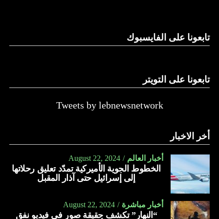
وغيرها، على الرغم من الإجماع اللبناني على ضرورة استعادة
الدولة…
تابعونا على الفايسبوك
النهار
تابعونا على التويتر
Tweets by lebnewsnetwork
أخر الاخبار
أخبار العالم
August 22, 2024
الخطوط الجوية الأميركية تمدّد تعليق رحلاتها
إلى إسرائيل حتى آذار المقبل
أخبار مباشرة
August 22, 2024
“النهار” تكشف حقيقة صور في فيديو نفق