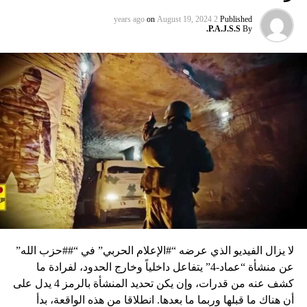
on
August 19, 2024
2 years ago
Published
P.A.J.S.S.
By
لا يزال الفيديو الذي عرضه “#الإعلام الحربي” في “##حزب الله”
عن منشأة “عماد-4” يتفاعل داخلياً وخارج الحدود، لفرادة ما
كشف عنه من قدرات، وإن يكن تحديد المنشأة بالرمز 4 يدل على
أن هناك ما قبلها وربما ما بعدها. انطلاقا من هذه الواقعة، بدأ