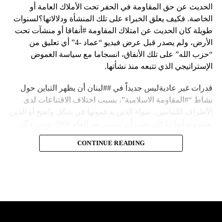
الحديث عن حق المقاومة في الحفر تحت الأملاك العامة أو
الخاصة. فكيف يعلق الخبراء على تلك المنشأة ودلالاتها؟لسنوات
طويلة كان الحديث عن امتلاك المقاومة #أنفاقا أو منشآت تحت
الأرض، ولم يصدر قبل عرض فيديو “عماد -4” أي تعليق من
“حزب الله” على تلك الأنفاق، انسجاما مع سياسة الغموض
الإستراتيجي الذي تتبعه منذ نشأتها.
قدرات غير عاديةليس جديداً في ##لبنان أن يظهر التباين حول
نشاط “#المقاومة الاسلامية”، بسبب اختلاف الاقتناعات لدى
الأطراف اللبنانيين، سواء الذين يدعمونها في شكل واضح أو الذين
يعتقدون أنها ما كان يجب أن تستمر بعد العام 2000. ومرد ذلك
إلى أن المقاومة ضد الاحتلال الإسرائيلي لم تكن يوماً محط
CONTINUE READING
إجماع داخلي، وإن كانت القوى اللبنانية المؤمنة بالصراع ضد
العدو الإسرائيلي لم تبدل في مواقفها.لكن التباين يصل إلى حدود
تخطت دور المقاومة، وهناك من يعترض على إقامة “حزب الله”
منشآت تحت الأرض، ويسأل عن تطبيق القانون اللبناني في
استغلال باطن الأرض.
والحال أن القانون اللبناني لا يطبق على الأملاك البحرية والنهرية