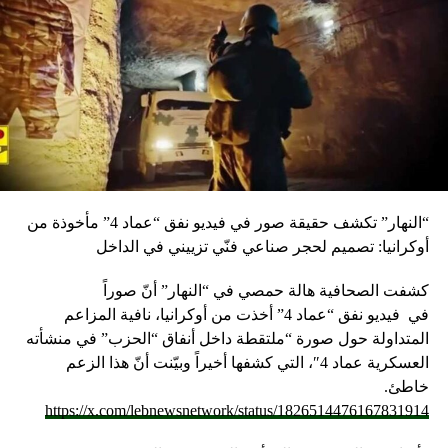
“النهار” تكشف حقيقة صور في فيديو نفق “عماد 4” مأخوذة من
أوكرانيا: تصميم لحجر صناعي فنّي تزييني في الداخل
كشفت الصحافية هالة حمصي في “النهار” أنّ صوراً
في
فيديو
نفق “عماد 4” أخذت من أوكرانيا، نافية المزاعم
المتداولة حول صورة “ملتقطة داخل أنفاق “الحزب” في منشأته
العسكرية عماد 4″، التي كشفها أخيراً وبيّنت أنّ هذا الزعم
خاطئ.
https://x.com/lebnewsnetwork/status/1826514476167831914