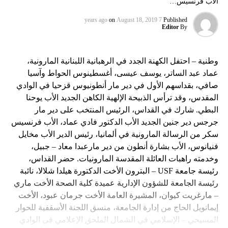
الأب فرنسيس…
on
August 18, 2019
7 years ago
Published
Editor
By
وطنية – احتفل الكهنة الجدد في الرهبانية اللبنانية المارونية،
عماد عبد الساتر، يوسف عيسى، أغسطينوس الحواط وآسيا
صافي، بقداسهم الأول في دير مار أنطونيوس قزحيا في الوادي
المقدس، وقد ترأس الذبيحة الإلهية الكاهن الجديد الأب يوحنا
البطي. شارك في القداس، الرئيس المنتخب على دير مار
جرجس دير جنين الجديد الأب الدكتور فادي عماد، الأب فرنسيس
سكر من الرسالة المارونية في ألمانيا، رئيس الدير الأب مخايل
فنيانوس، الأب بشارة أنطون من دير مارعبدا معاد – جبيل،
وخدمته راهبات العائلة المقدسة المارونيات. حضر القداس،
رئيسة جامعة USF – البترون الأخت الدكتورة هيلدا شلالا، نائبة
رئيسة الجامعة للشؤون الإدارية عميدة كلية الصحة الأخت ماري
– مارغريت كيوان، المشيرة العامة الأخت جرمان عبود، الأخت
إيمانويل الحاج من إدارة الجامعة، منسق اللجنة الأسقفية للحوار
المسيحي – الإسلامي في الشمال الملحق الإعلامي في الوادي