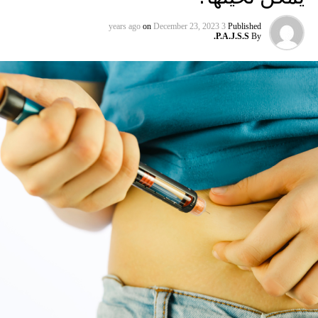
لاحظت مع الانتفاخ تغييراً مستمراً في عادات الأمعاء، فإن أي
كدمات حول أو أسفل معدتك، أو فقدان الوزن غير المبرر، تفضل
on
December 23, 2023
3 years ago
Published
P.A.J.S.S.
By
بزيارة طبيبك على الفور. فمن الأفضل أن تكون آمنا من أن تكون
متأسفا. ضع هذه المعلومات في الاعتبار، وشاهد صحتك الثمينة
بعناية. لا تحاول أبدًا المعالجة الذاتية؛ دائما اطلب المساعدة من
المتخصصين. علينا تغيير كل ما نعرفه حول أسلافنا بعد اليوم! انها
حقيقة معروفة جيدًا أن هناك الكثير من الاختلاط بين الأنواع حتى
يومنا هذا. لدى البشر المعاصرين شظايا من الحمض النووي
DNA من أقاربنا القدماء النيندرتال ودينيسوفان والآن، نوع ثالث
غامض غير معروف من قبل… أثبت الباحثون مرارًا وتكرارًا أن
حماية العين من الأشعة فوق البنفسجية تقلل من مخاطر مشاكل
الرؤية في وقت لاحق من الحياة. و إن التقيّد بهذه النصيحة الطبية
لا يُعد أمراً قاسياً، كونه يعني ارتداءك لإحدى النظارات الشمسية
عند خروجك من المنزل فقط، مع ذلك… يهدد تغير المناخ كمية لا
يمكن تصورها من الحياة على كوكبنا، وجرعة الكافيين اليومية
ليست استثناء. وفقا لدراسة جديدة من الحدائق النباتية الملكية
(RBC)، كيو، 60 في المائة من أنواع البن البرية – بما في ذلك
أرابيكا، وهو مصنع القهوة الأكثر قيمة في… بدأت الحياة على
الأرض منذ أزيد من 3 ملايير سنة، حيث تطورت من أبسط