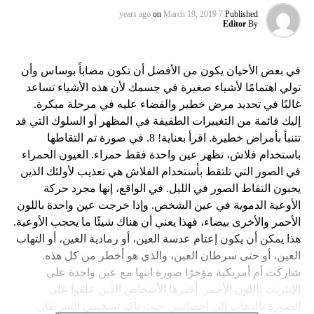
on
March 19, 2019
7 years ago
Published
Editor
By
في بعض الأحيان يكون من الأفضل أن تكون مصاباً بوساس وأن
تولي اهتمامًا لأشياء صغيرة في جسمك لأن هذه الأشياء تساعد
غالبًا في تحديد مرض خطير والقضاء عليه في مرحلة مبكرة.
إليك قائمة من التغييرات الطفيفة في المظهر أو السلوك التي قد
تتنبأ بأمراض خطيرة. اقرأ بعناية! 8. في صورة تم التقاطها
باستخدام فلاش، تظهر عين واحدة فقط حمراء. العيون الحمراء
في الصور التي تلتقط بأستخدام الفلاش هي تعذيب لأولئك الذين
يحبون التقاط الصور في الليل. في الواقع، إنها مجرد حركة
الأوعية الدموية في عين الشخص. وإذا خرجت عين واحدة باللون
الأحمر والأخرى بيضاء، فهذا يعني أن هناك شيئًا ما يحجب الأوعية.
هذا يمكن أن يكون إعتام عدسة العين، أو رمادية العين، أو التهاب
العين، أو حتى سرطان العين، والذي هو أخطر من كل هذه.
شاركت أم أمريكية مؤخرًا صورة ابنها مع عين واحدة على
الإنترنت باللون الأحمر. أخبرها الأشخاص الذين علقوا على
الصورة بالذهاب إلى أخصائيين حيث تأكد تشخيص السرطان.