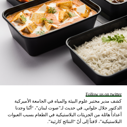
باستمرار بسبب النسيان البسيط، فسيكون ذلك علامة سيئة.
يمكن أن يشير إلى أن ذاكرتهم قصيرة الأجل قد ساءت، ويمكن
أن تكون واحدة من الأعراض الأولى لمرض الزهايمر. إذا كانت
لديك أي شكوك بشأن أقربائك أو إذا كنت تشعر بالفضول تجاهه،
نوصيك بمشاهدة فيلم Still Alice. هنا سترى جميع مراحل مرض
الزهايمر. 4. ومضات دورية من الضوء رؤية وميض الضوء
المفاجئ في الأماكن واللحظات التي لا ينبغي أن تكون فيها علامة
على تلف شبكية العين. إذا كانت هذه الومضات (الموصوفة عادةً
باسم “النجوم المتفجرة” أو “البرق”) تترافق مع الصداع أو الدوار،
فيجب أن تذهب فوراً على الطبيب. 3. عطش لا يطاق إذا بدأ
الشخص في الشعور بالعطش الدائم وشرب الكثير من الماء أكثر
من المعتاد، فهذا مؤشر على التسمم. يمكن أن يحدث هذا بسبب
العديد من العوامل، بدءًا من المخلفات إلى الأورام التي تسمم
Follow us on twitter
الجسم. ومع ذلك، فإن مرض السكري الأكثر تطابقاً مع مثل هذه
كشف مدير مختبر علوم البيئة والمياه في الجامعة الأميركية
الأعراض الحادة هو السبب في أنه يوصى بشدة بوضع هذه العلامة
الدكتور جلال حلواني, في حديث لـ”صوت لبنان”، “أنّنا وجدنا
على الفور في الاعتبار. 2. ألم في منطقة السرة نوبة من التهاب
أعداداً هائلة من الجزيئات البلاستيكية في الطعام بسبب العبوات
الزائدة الدودية هو شيء يبدو شائعا إلى حد ما ولكن رهيب مع
البلاستيكية”، لافتاً إلى أنّ “النتائج كارثية”.
ذلك. الحقيقة الأكثر إثارة للاهتمام هنا هي أن العلماء ما زالوا لا