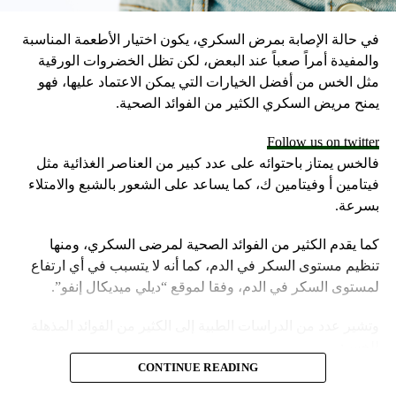
الميكروبات إلى مجموعة مذهلة التعقيد مع مرور الزمن. ولكن
كيف تطورت الكائنات الحية الاولى في هذا البيت الوحيد
في حالة الإصابة بمرض السكري، يكون اختيار الأطعمة المناسبة
المعروف بتوفره على الحياة في هذا الكون من الحساء البدائي؟
والمفيدة أمراً صعباً عند البعض، لكن تظل الخضروات الورقية
هناك نظرية تنطوي… للمرة الأولى، حصلت ناسا على صور
مثل الخس من أفضل الخيارات التي يمكن الاعتماد عليها، فهو
الموجات الصدمية للطائرتين النفاثتين الصوتيتين اللتين تفاعلتا
يمنح مريض السكري الكثير من الفوائد الصحية.
في منتصف الرحلة، وكانت النتيجة رائعة للغاية، حتى إن الباحثين
Follow us on twitter
مندهشون. تظهر الصور طائرتين من طراز T-38 من سلاح الجو
فالخس يمتاز باحتوائه على عدد كبير من العناصر الغذائية مثل
الأمريكي، تحلق بسرعة تفوق سرعة الصوت…
فيتامين أ وفيتامين ك، كما يساعد على الشعور بالشبع والامتلاء
بسرعة.
RELATED TOPICS:
UP NEX
كما يقدم الكثير من الفوائد الصحية لمرضى السكري، ومنها
خيرا.. العلم يؤكد طول اليوم على زحل
تنظيم مستوى السكر في الدم، كما أنه لا يتسبب في أي ارتفاع
لمستوى السكر في الدم، وفقا لموقع “ديلي ميديكال إنفو”.
DON'T MISS
6 علامات تحذرك من أن كبدك مليء بالسموم
وتشير عدد من الدراسات الطبية إلى الكثير من الفوائد المذهلة
للخس:
CONTINUE READING
تناول الخس يساعد على الوقاية من الإصابة بمرض السكري من