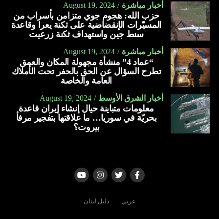
أخبار مباشرة
August 19, 2024
يحمي من فقر الدم خلال الحمل.
حزب الله: هجوم جوي متزامن بأسراب من
ينظّم مستوى ضغط الدم.
المسيّرات الإنقضاضية على ثكنة يعرا وقاعدة
سنط جين واستهداف ثكنة زرعيت
يعمل على تبطين المعدة.
أخبار مباشرة
August 19, 2024
يحمي من الإصابة بارتجاع المريء.
“عماد 4” منشأة مجهولة المكان والعمق
تطرح السؤال عن الحق بالحفر تحت الأملاك
يعمل على تقوية جهاز المناعة.
العامة والخاصة
يقلل من الإصابة بالالتهابات.
أخبار الشرق الأوسط
August 19, 2024
يخفف من أعراض البرد والإنفلونزا والسعال.
معلومات متباينة حيال إنشاء إيران قاعدة
بحريّة في سوريا… ما علاقتها بتفجير مرفأ
يساعد على ترطيب الحلق.
بيروت؟
يمنع تكوّن البكتيريا الضارّة بالفم.
يعالج اضّطراب النوم.
يعالج قرحة المعدة.
يعالج التهاب المفاصل.
عربي
دليل لبنان
يخفّف من التهاب الجيوب الأنفية.