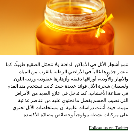
المصدر: سكاي نيوز
تنمو أشجار الأَثل في الأماكن الدافئة ولا تتحمّل الصقيع طويلًا، كما
تنتشر جذورها غالباً في الأراضي الرطبة بالقرب من المياه
والأنهار والأَودية، أوراقها دقيقة وأزهارها عنقودية وردية اللون.
ولسيقان شجرة الأثل فوائد عديدة حيث كانت تستخدم منذ القدم
في صناعة الأخشاب، كما تدخل في علاج العديد من الأمراض
التي تصيب الجسم بفضل ما تحتوي عليه من عناصر غذائية
مهمة. حيث أثبتت دراسات علمية أن مستخلصات الأثل تحتوي
على مركبات نشطة بيولوجياً وخصائص مضادّة للأكسدة.
Follow us on Twitter