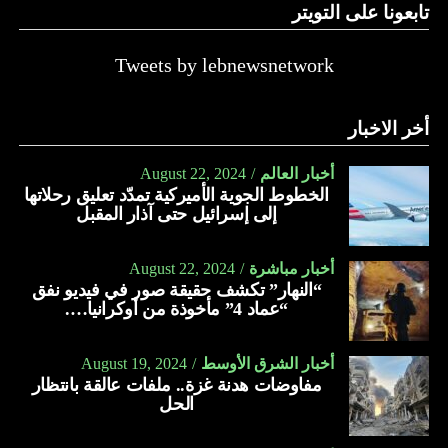
تابعونا على التويتر
حيث يعدّ العسل بمثابة علاج لكل مرض. وفي الآتي فوائد عسل
الأثل:
Tweets by lebnewsnetwork
يعالج الأمراض الجلدية كالأكزيما.
يعالج النحافة بمساهمته في زيادة الوزن.
أخر الاخبار
يعالج اضطراب الأمعاء.
أخبار العالم
August 22, 2024
يحمي الجهاز الهضمي من الأمراض المختلفة.
الخطوط الجوية الأميركية تمدّد تعليق رحلاتها
إلى إسرائيل حتى آذار المقبل
يقلّل من آلام القولون العصبي.
يعالج الصداع.
أخبار مباشرة
August 22, 2024
“النهار” تكشف حقيقة صور في فيديو نفق
يمدّ الجسم بالنشاط والطاقة والحيوية.
“عماد 4” مأخوذة من أوكرانيا….
يسهّل عملية الولادة الطبيعية.
يعمل على تقوية العظام والأسنان.
أخبار الشرق الأوسط
August 19, 2024
مفاوضات هدنة غزة.. ملفات عالقة بانتظار
يعالج الجروح.
الحل
يقلّل النزيف.