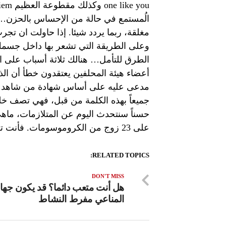
الُمستمع في حالة من الإحساس بالحزن… ع
مغلقة، ربما يردد شيئا. إذا حاولت ان تج
وعلى الطريقة التي تشعر بها داخل جسمك.
أعضاء هيئة المحلفين يعتقدون خطأ أن الذا
مدعى عليه على أساس شهادة من شاهد ع
جميعاً بهذه الكلمة من قبل، فهي تصف خللاً ع
حسناً سنتحدث اليوم عن المتلازمات، ما
على 23 زوج من الكروموسومات. فأنت ترث 23 كروموسوم من…
RELATED TOPICS:
DON'T MISS
هل أنت متعب دائما؟ قد يكون جها
المناعي مفرط النشاط