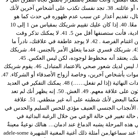
تتبعها. 37. أن يشكو شريكك منك لأصدقائه أو عائلته. 38. تجد نفسك تكذب على أشخاص آخرين لأنك
ل، تقديم أعذار عن سبب عدم ظهوره في حدث كما هو
مخطط له. 39. تشعر بالوحدة عندما تكونا معًا. 40. إذا كان عليك تقييم شريكك بمقياس من 1 إلى 10
وفقًا لصفات مثل الحماس و الثقة والاعتمادية، فأنت ستصنفها أقل من 5. 41. لا يمكنك تذكر وقت
تعرض فيه شريكك للخطر، حتى تتمكن من اغتنام الفرصة . 42. لا يوجد عاطفة في علاقتك، نادراً ما
تقبّلا أو تلمسا أو تبتسما لبعضكما البعض. 43. شريكك قسري عندما يتعلق الأمر بالجنس. 44. شريكك
يرى في نفسه “قيمة رفيق” أعلى بكثير منك، يعتقد أنه محظوظ لوجوده، لكن ليس العكس. 45.
شريكك يبقيك على طول الذراعين عاطفيا. ليس لديك شعور صحي بالاعتماد المتبادل. 46. يقوم شريكك
في كثير من الأحيان بمقارنتك بشكل غير موات بأشخاص آخرين، وخاصة أزواج الأصدقاء أو الشركاء. 47.
عندما تتجادلان، تتصاعد بسرعة إلى التهديدات النهائية (إذا لم تفعل……) 48. يمكنك التفكير في العديد
من الأصدقاء أو الزملاء الذين تفضل أن تكون على علاقة معهم. 49. الغش. 50. إنه يظهر أنك لم تعد
على استعداد للاستماع إلى وجهة نظر بعضكما البعض لأنك شطبته على أنه غير منطقي. 51. علاقة
 الأنجذاب الجنسي العنيف مؤذي للحس السليم والحدس في
حالة تغيير في حالة الوعي من خلال الرغبة البدائية في
 هذه المرحلة يشبه الدماغ عند ادمان… هنالك نوعيةٌ معينةٌ
مِنَ الموسيقى غالبًا مَا يذرف الناس دموعًا عند سماعها,من أمثلة ذلك أغنية المغنية الشهيرة adele-some