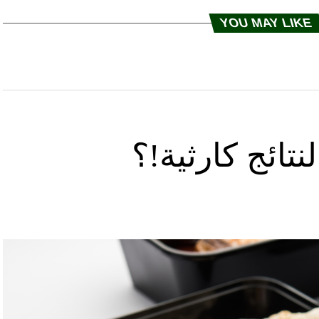
YOU MAY LIKE
تائج كارثية!؟