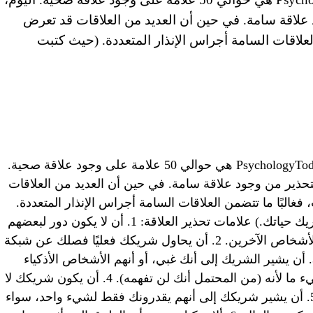
 علاقة سامة. في حين أن العديد من العلاقات قد تعرض
 العلاقات السامة أجراس الإنذار المتعددة. (حيث كتبت
أكثر مشاركاتي شعبية على موقع PsychologyToday.com هي حوالي 50 علامة على وجود علاقة صحية.
لتحذير من وجود علاقة سامة. في حين أن العديد من العلاقات
 فغالبًا ما تتضمن العلاقات السامة أجراس الإنذار المتعددة.
(حيث كتبت شريكك، اقرأه كما أنت أو شريك حياتك.) علامات تحذير العلاقة: 1. أن لا يكون دور لبعضهم
البعض في الدعم العاطفي . كالنظر إلى الأشخاص الآخرين. 2. أن يحاول شريكك فعليًا فصلك عن شبكة
الدعم الخاصة بك من الأصدقاء والعائلة. 3. أن يشير الشريك إلى أنك غبي، أو أنهم الأشخاص الأذكياء
بالعلاقة، أن يحاول أن يثنيك عن تجربة شيء ما لأنه (من المحتمل أنك لن تفهمه). 4. أن يكون شريكك لا
يحترم إجابتك عندما تقول (لا) لشيء ما . 5. أن يشير شريكك إلى أنهم يقدرونك فقط لشيء واحد، سواء