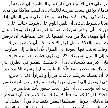
 على فعل الأشياء في طريقه أو المغادرة. إن طريقه أو
الطريق السريع، وليس لديك شعور بأنه عندما لا توافق ستجد طريقة للالتقاء. 21. لست متأكدًا من مدى
شريكك في موقف كنت بحاجة إليه حقًا؛ على سبيل المثال، إذا
كنت أنت أو أحد أفراد أسرتك المقربين مصابًا بالسرطان. 22. أن تلقي اللوم على شريك حياتك على
عدم رضاك عن الحياة أو لوم بعضكما البعض. 23. أن يرفض شريكك اهتماماتك ومشاريعك، ويحكم على
الأشياء التي تقوم بها من خلال مدى إدراكه أنها مهمة، بدلاً من مدى أهميتها لك. 24. المماطلة، أن ترفض
أنت أو شريك حياتك الحديث عن موضوعات مهمة بالعلاقة، مثل قرار الإنجاب. 25. أن لا تظن شريك
كون والداً صالحاً. 26. هناك أوقات تتجنب فيها العودة إلى المنزل لأن الذهاب إلى ستاربك
أو البار أكثر راحة بعد يوم متعب من العودة إلى المنزل لشريكك. 27. أن تكون حياتك معه تبدو خارجة
عن السيطرة؛ على سبيل المثال، أنتما تنفقان أكثر مما تكسبان. 28. أن لا يمكنك التفكير في الطرق التي
 بها أنت وشريكك فريقًا رائعا. 29. شريكك هو مصدر المفاجآت السلبية، مثل الرسوم الكبيرة غير
المتوقعة على بطاقة ائتمانك المشتركة. 30. أن تمسك شريكك بالكذب مراراً و تكراراً. 31. أن يخرج
في الوصول إلى المنزل عن الوقت المتوقع وليس لديه تفسير.
32. أن تقلق من أن شريكك قد يغضب لدرجة أنه يؤذيك. 33. أن يكون لديك شعور بأنك محاصر في
ا ما يكون أحدكما أو كليكما مدافعاً، لا يمكنك أبدا الاعتراف بأن الشخص
يه بعض النقاط الصحيحة. 35. عندما تجادلان، تلومان بعضكما البعض فقط بدلاً من أن يتقبل كل
تقدا بشدة بعضكما البعض، وأنت تشعر باستمرار بالقلق تجاه الطرق التي لا