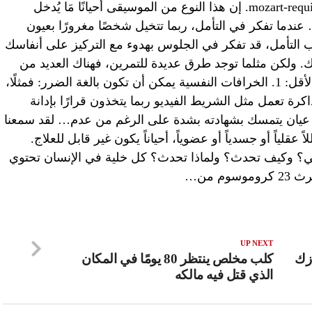
one like you وكذلك مقطوعة العظيم mozart-requiem. إن هذا النوع من الموسيقى أحيانًا مَا يُدخل
ندما تفكر في التأمل، ربما تتخيل شخصًا مغرورًا بعيون
رب التأمل، قد تفكر في الجلوس بهدوء مع التركيز على أنفاسك
 ولكن مثلما توجد طرق عديدة للتمرين، فهناك العديد من
الطرق للتأمل… هنالك ثلاثة أسباب على الأقل: 1. الخرافات النفسية يمكن أن تكون بالغة الضرر: فمثلًا،
كرة تعمل مثل الشريط الفيديو ربما يتخذون قرارًا بإدانة
يان يتمسك بشهادته بشدة على الرغم من عدم… لقد سمعنا
قلياً أو جسدياً أو عضوياً، أحياناً يكون غير قابل للعلاج.
هي؟ وكيف تحدث؟ ولماذا تحدث؟ كل خلية في الإنسان تحتوي
UP NEXT
زك
كلب مخلص ينتظر 80 يومًا في المكان
الذي قتل فيه مالكه