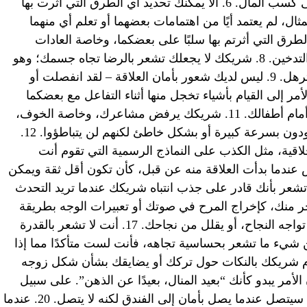
كان ذلك الجنس أو مظهرك أو قدرتك على كسب المال. 6. ألا يمكنك تحديد أي الطرق التي أثرت بها
، لم يعتمد أيًا من اهتمامات بعضهما أو تعلم أي منهما
ة. 7. يمكنك تحديد الطرق التي أثرتم بها سلبًا على بعضكما، وخاصة العادات
الضارة مثل الشرب الكثيف أو الكسل أو التدخين. 8. شريكك لا يجعلك تشعر بالرضا تجاه جسمك؛ وهو
يشير لشعر رقيق أو الجلد تحت الإبط المترهل. 9. ليس لديك شعور بأمان العلاقة – لقد انفصلت أو
ة مرات. 10. ينتهي بك الأمر إلى القيام بأشياء تخجل منها أثناء التفاعل مع بعضكما
البعض، مثل الصراخ على بعضكم البعض أمام أطفالك. 11. شريكك يرفض مشاعرك، وخاصة الخوف،
كما يحدث عندما تقول إنك خائف لأنهم يقودون بسرعة كبيرة أو بشكل خاطئ لكنهم لن يتباطؤوا. 12.
ية، مثل الكذب على النماذج الرسمية التي تقوم أنت
ك أسوأ كشخص عندما بدأت العلاقة منه عن قبل، كأن تكون أقل ثقة ويمكن
 صفات إيجابية أقل بنفسك. 14. لا تشعر بأنك قادر على جذب انتباه شريكك عندما تريد التحدث
شريكك يسخر منك، كإخراج المرح في صوتك أو تعبيرات الوجه بطريقة
متوسطة. 16. شريكك لا يبدو مهتمًا عندما تواجه النجاح، أو يقلل من نجاحك. 17. أنت لا تشعر بالقدرة
يء ما تشعر بحساسية تجاهه، فأنت لست متأكدًا مما إذا
م محترم أو مفيد. 18. أن يقوم شريكك بالنكات حول تركك أو يضايقك بشأن شكل زوجه
معه، فإن الأمر يبدو كأنك “بعيد المنال، بعيدًا عن الذهن”. على سبيل
المثال، شريكك في رحلة دولية ويقول إنه سيتصل عندما يصل بأمان إلى الفندق لكنه لا يتصل. 20. عندما