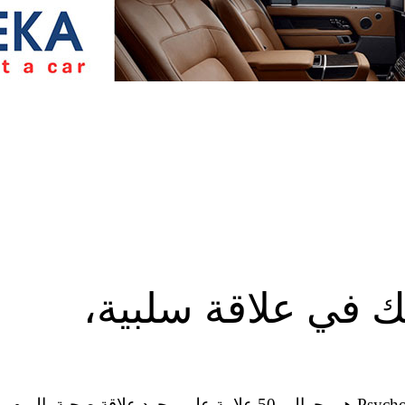
نك في علاقة سلبية،
أكثر مشاركاتي شعبية على موقع PsychologyToday.com هي حوالي 50 علامة على وجود علاقة صحية. اليوم،