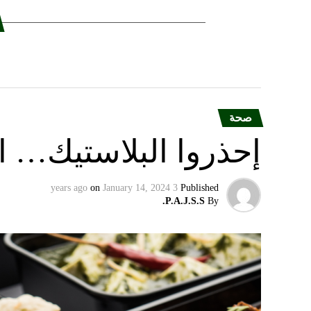
صحة
إحذروا البلاستيك… الن
on
January 14, 2024
3 years ago
Published
P.A.J.S.S.
By