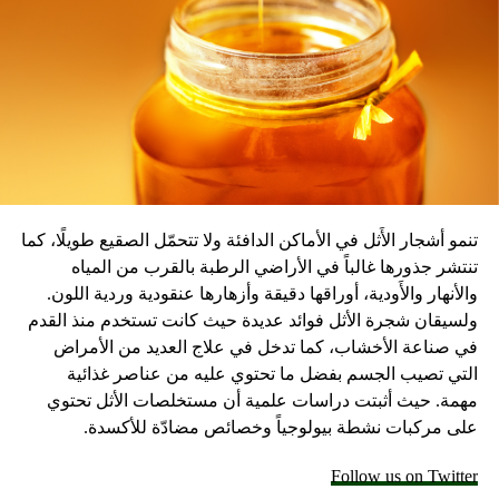
المصدر: سكاي نيوز
تنمو أشجار الأَثل في الأماكن الدافئة ولا تتحمّل الصقيع طويلًا، كما
تنتشر جذورها غالباً في الأراضي الرطبة بالقرب من المياه
والأنهار والأَودية، أوراقها دقيقة وأزهارها عنقودية وردية اللون.
ولسيقان شجرة الأثل فوائد عديدة حيث كانت تستخدم منذ القدم
في صناعة الأخشاب، كما تدخل في علاج العديد من الأمراض
التي تصيب الجسم بفضل ما تحتوي عليه من عناصر غذائية
مهمة. حيث أثبتت دراسات علمية أن مستخلصات الأثل تحتوي
على مركبات نشطة بيولوجياً وخصائص مضادّة للأكسدة.
Follow us on Twitter