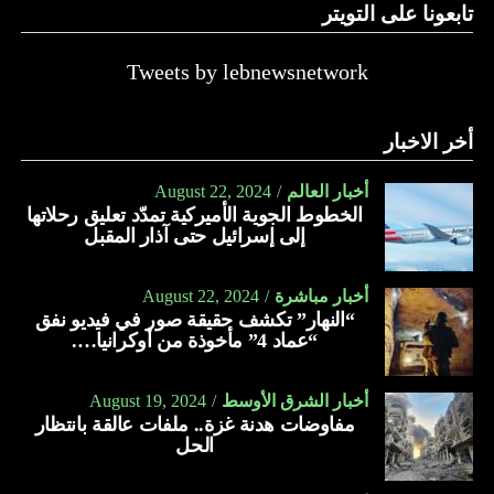
تابعونا على التويتر
حيث يعدّ العسل بمثابة علاج لكل مرض. وفي الآتي فوائد عسل
الأثل:
Tweets by lebnewsnetwork
يعالج الأمراض الجلدية كالأكزيما.
يعالج النحافة بمساهمته في زيادة الوزن.
أخر الاخبار
يعالج اضطراب الأمعاء.
أخبار العالم
August 22, 2024
يحمي الجهاز الهضمي من الأمراض المختلفة.
الخطوط الجوية الأميركية تمدّد تعليق رحلاتها
إلى إسرائيل حتى آذار المقبل
يقلّل من آلام القولون العصبي.
يعالج الصداع.
أخبار مباشرة
August 22, 2024
“النهار” تكشف حقيقة صور في فيديو نفق
يمدّ الجسم بالنشاط والطاقة والحيوية.
“عماد 4” مأخوذة من أوكرانيا….
يسهّل عملية الولادة الطبيعية.
يعمل على تقوية العظام والأسنان.
أخبار الشرق الأوسط
August 19, 2024
مفاوضات هدنة غزة.. ملفات عالقة بانتظار
يعالج الجروح.
الحل
يقلّل النزيف.