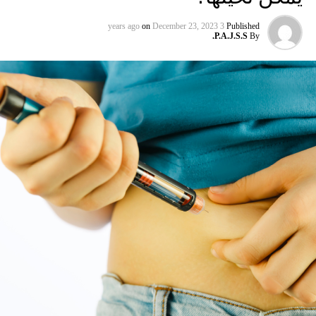
on
December 23, 2023
3 years ago
Published
P.A.J.S.S.
By