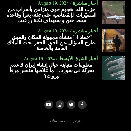
أخبار مباشرة
August 19, 2024
يحمي من فقر الدم خلال الحمل.
حزب الله: هجوم جوي متزامن بأسراب من
ينظّم مستوى ضغط الدم.
المسيّرات الإنقضاضية على ثكنة يعرا وقاعدة
سنط جين واستهداف ثكنة زرعيت
يعمل على تبطين المعدة.
أخبار مباشرة
August 19, 2024
يحمي من الإصابة بارتجاع المريء.
“عماد 4” منشأة مجهولة المكان والعمق
تطرح السؤال عن الحق بالحفر تحت الأملاك
يعمل على تقوية جهاز المناعة.
العامة والخاصة
يقلل من الإصابة بالالتهابات.
أخبار الشرق الأوسط
August 19, 2024
يخفف من أعراض البرد والإنفلونزا والسعال.
معلومات متباينة حيال إنشاء إيران قاعدة
بحريّة في سوريا… ما علاقتها بتفجير مرفأ
يساعد على ترطيب الحلق.
بيروت؟
يمنع تكوّن البكتيريا الضارّة بالفم.
يعالج اضّطراب النوم.
يعالج قرحة المعدة.
يعالج التهاب المفاصل.
عربي
دليل لبنان
يخفّف من التهاب الجيوب الأنفية.