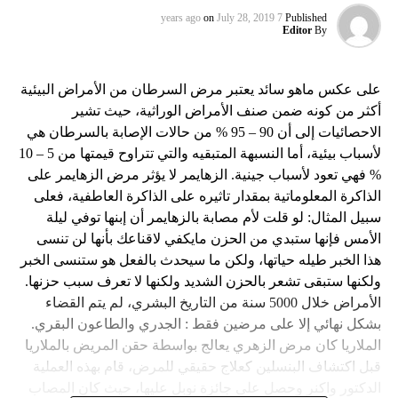
on
July 28, 2019
7 years ago
Published
Editor
By
على عكس ماهو سائد يعتبر مرض السرطان من الأمراض البيئية
أكثر من كونه ضمن صنف الأمراض الوراثية، حيث تشير
الاحصائيات إلى أن 90 – 95 % من حالات الإصابة بالسرطان هي
لأسباب بيئية، أما النسبهة المتبقيه والتي تتراوح قيمتها من 5 – 10
% فهي تعود لأسباب جينية. الزهايمر لا يؤثر مرض الزهايمر على
الذاكرة المعلوماتية بمقدار تاثيره على الذاكرة العاطفية، فعلى
سبيل المثال: لو قلت لأم مصابة بالزهايمر أن إبنها توفي ليلة
الأمس فإنها ستبدي من الحزن مايكفي لاقناعك بأنها لن تنسى
هذا الخبر طيله حياتها، ولكن ما سيحدث بالفعل هو ستنسى الخبر
ولكنها ستبقى تشعر بالحزن الشديد ولكنها لا تعرف سبب حزنها.
الأمراض خلال 5000 سنة من التاريخ البشري، لم يتم القضاء
بشكل نهائي إلا على مرضين فقط : الجدري والطاعون البقري.
الملاريا كان مرض الزهري يعالج بواسطة حقن المريض بالملاريا
قبل اكتشاف البنسلين كعلاج حقيقي للمرض، قام بهذه العملية
الدكتور واكنر وحصل على جائزة نوبل عليها، حيث كان المصاب