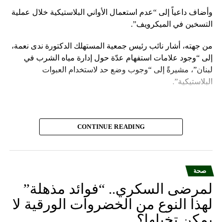
الظهيرة. لكن بحثًا جديدًا من جامعة لانكستر يشير إلى أن فترات
وأضاف داعياً إلى “عدم استعمال الأواني البلاستيكية خلال عملية
النوم القصيرة أثناء النهار يمكن أن تخلِّق ذكريات خاطئة. في
التسخين في الميكرويف”.
تجربة صغيرة مفصّلة في مجلة Neuropsychologia، اكتشف جون
شو والأستاذ…
من جهته، أشار نائب رئيس جمعية المستهلك الدكتورة ندى نعمة،
إلى “وجود علامات استفهام عدّة حول إدارة مياه الشرب في
RELATED TOPICS:
لبنان”، مشيرةً إلى “وجوب وضع حد لاستخدام العبوات
UP NEX
البلاستيكية”.
رسمياً أكثر من 28000 نوع مهدد بالإنقراض اليوم، لكنها
جرد البداية
DON'T MISS
جامعة هارفارد: الرجال الذين لديهم القدرة على تنفيذ تمرين
CONTINUE READING
الضغط 40 مرة لديهم عرضة أقل للإصابة بأمراض القلب
صحة
لمرضى السكري.. “فوائد مذهلة”
لهذا النوع من الخضروات الورقية لا
يمكن تخيلها؟