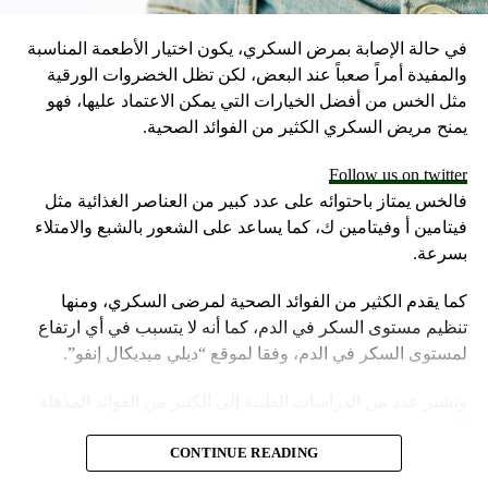
في حالة الإصابة بمرض السكري، يكون اختيار الأطعمة المناسبة
والمفيدة أمراً صعباً عند البعض، لكن تظل الخضروات الورقية
مثل الخس من أفضل الخيارات التي يمكن الاعتماد عليها، فهو
يمنح مريض السكري الكثير من الفوائد الصحية.
Follow us on twitter
فالخس يمتاز باحتوائه على عدد كبير من العناصر الغذائية مثل
فيتامين أ وفيتامين ك، كما يساعد على الشعور بالشبع والامتلاء
بسرعة.
كما يقدم الكثير من الفوائد الصحية لمرضى السكري، ومنها
تنظيم مستوى السكر في الدم، كما أنه لا يتسبب في أي ارتفاع
لمستوى السكر في الدم، وفقا لموقع “ديلي ميديكال إنفو”.
وتشير عدد من الدراسات الطبية إلى الكثير من الفوائد المذهلة
للخس:
CONTINUE READING
تناول الخس يساعد على الوقاية من الإصابة بمرض السكري من