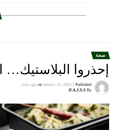
صحة
إحذروا البلاستيك… الن
on
January 14, 2024
3 years ago
Published
P.A.J.S.S.
By