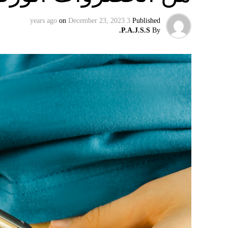
on
December 23, 2023
3 years ago
Published
P.A.J.S.S.
By