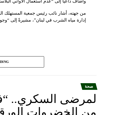
وأضاف داعياً إلى “عدم استعمال الأواني البلا
من جهته، أشار نائب رئيس جمعية المستهلك الد
إدارة مياه الشرب في لبنان”، مشيرةً إلى “وجو
ADING
صحة
لمرضى السكري.. “فوا
من الخضروات الورقية