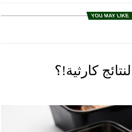
YOU MAY LIKE
تائج كارثية!؟