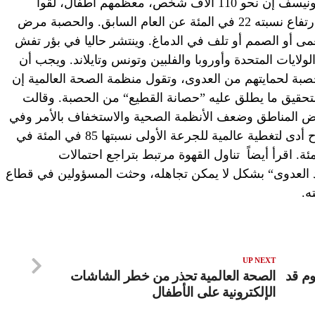
في عام 2018، إلى 112163 حالة. وقالت يونيسف إن نحو 110 آلاف شخص، معظمهم أطفال، لقوا
حتفهم في عام 2017 بسبب الحصبة وهو ارتفاع نسبته 22 في المئة عن العام السابق. والحصبة مرض
مى أو الصمم أو تلف في الدماغ. وينتشر حاليا في بؤر تفش
ولايات المتحدة وأوروبا والفلبين وتونس وتايلاند. ويجب أن
بة لحمايتهم من العدوى، وتقول منظمة الصحة العالمية إن
ري لتحقيق ما يطلق عليه ”حصانة القطيع“ من الحصبة. وقالت
 المناطق وضعف الأنظمة الصحية والاستخفاف بالأمر وفي
بعض الحالات الخوف أو التشكك في اللقاح أدى لتغطية عالمية للجرعة الأولى نسبتها 85 في المئة في
لجرعة الثانية بنسبة 67 في المئة. اقرأ أيضاً تناول القهوة مرتبط بتراجع احتمالات
 العدوى“ بشكل لا يمكن تجاهله، وحثت المسؤولين في قطاع
ه.
UP NEXT
وم قد
الصحة العالمية تحذر من خطر الشاشات
الإلكترونية على الأطفال