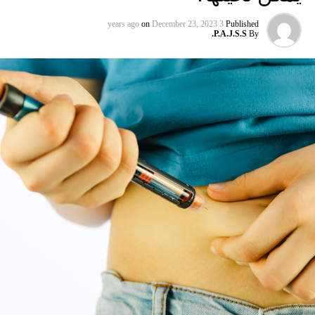
السبب أخيرًا. يظهر أنَّ هنالك بقعة صغيرة… التغذي علىٰ القليل
من لا شيء غير الذرة كل يوم، حتىٰ أكثرنا رزانة سيصبح مجنونًا
on
December 23, 2023
3 years ago
Published
P.A.J.S.S.
By
قليلًا. ولكن بالنسبة لأمهات الهامستر الأوروبية البرية، سوء
التغذية الناجمة عن اتباع نظام غذائي يتكون معظمها من الذرة
يحويلها إلىٰ أكلة لحوم، وفقا لبحث جديد. وجد العلماء…
RELATED TOPICS:
UP NEX
51 علامة تدل على أنك في علاقة سلبية، وعليك مغادرتها
ورًا
DON'T MISS
ما هو التفرُّد: اشرحه لي وكأنني بعمر 5 سنوات!