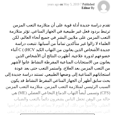
on
May 5, 2019
7 years ago
Published
Editor
By
تقدم دراسة جديدة أدلة قوية على أن متلازمة التعب المزمن
ترتبط بردود فعل غير طبيعية في الجهاز المناعي. تؤثر متلازمة
التعب المزمن على ملايين البشر في جميع أنحاء العالم، لكن
العلماء لا زالوا غير متأكدين تماماً من أسبابها. تتبعت دراسة
جديدة الأشخاص الذين يعانون من التهاب الكبد C ( (HCV أثناء
خضوعهم لدورة علاجية. أظهرت النتائج أن الأشخاص الذين
يعانون من الاستجابات المناعية المفرطة النشاط عانوا لأشهر
من التعب المزمن بعد العلاج، واستمر التعب حتى بعد عودة
استجاباتهم المناعية إلى وضعها الطبيعي. تستند دراسة جديدة إلى
بحث سابق أظهر أن الجهاز المناعي المفرط النشاط قد يكون
السبب الرئيسي لمتلازمة التعب المزمن. متلازمة التعب المزمن
(CFS) وتسمى أيضاً التهاب الدماغ النخاعي العضلي (ME) هي
حالة من الوهن تجعل الناس يشعرون دائماً بالتعب والضباب
العقلي. والأسوأ من ذلك، أن النوم لا يساعد في تخفيف أعراضها
التي تصيب حوالي 17 مليون شخص في جميع أنحاء العالم. تبقى