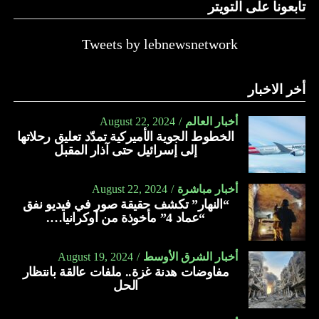
تابعونا على التويتر
حيث يعدّ العسل بمثابة علاج لكل مرض. وفي الآتي فوائد عسل
الأثل:
Tweets by lebnewsnetwork
يعالج الأمراض الجلدية كالأكزيما.
يعالج النحافة بمساهمته في زيادة الوزن.
أخر الاخبار
يعالج اضطراب الأمعاء.
أخبار العالم
August 22, 2024
يحمي الجهاز الهضمي من الأمراض المختلفة.
الخطوط الجوية الأميركية تمدّد تعليق رحلاتها
إلى إسرائيل حتى آذار المقبل
يقلّل من آلام القولون العصبي.
يعالج الصداع.
أخبار مباشرة
August 22, 2024
“النهار” تكشف حقيقة صور في فيديو نفق
يمدّ الجسم بالنشاط والطاقة والحيوية.
“عماد 4” مأخوذة من أوكرانيا….
يسهّل عملية الولادة الطبيعية.
يعمل على تقوية العظام والأسنان.
أخبار الشرق الأوسط
August 19, 2024
مفاوضات هدنة غزة.. ملفات عالقة بانتظار
يعالج الجروح.
الحل
يقلّل النزيف.