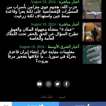
أخبار مباشرة
August 19, 2024
يحمي من فقر الدم خلال الحمل.
حزب الله: هجوم جوي متزامن بأسراب من
ينظّم مستوى ضغط الدم.
المسيّرات الإنقضاضية على ثكنة يعرا وقاعدة
سنط جين واستهداف ثكنة زرعيت
يعمل على تبطين المعدة.
أخبار مباشرة
August 19, 2024
يحمي من الإصابة بارتجاع المريء.
“عماد 4” منشأة مجهولة المكان والعمق
تطرح السؤال عن الحق بالحفر تحت الأملاك
يعمل على تقوية جهاز المناعة.
العامة والخاصة
يقلل من الإصابة بالالتهابات.
أخبار الشرق الأوسط
August 19, 2024
يخفف من أعراض البرد والإنفلونزا والسعال.
معلومات متباينة حيال إنشاء إيران قاعدة
بحريّة في سوريا… ما علاقتها بتفجير مرفأ
يساعد على ترطيب الحلق.
بيروت؟
يمنع تكوّن البكتيريا الضارّة بالفم.
يعالج اضّطراب النوم.
يعالج قرحة المعدة.
يعالج التهاب المفاصل.
عربي
دليل لبنان
يخفّف من التهاب الجيوب الأنفية.