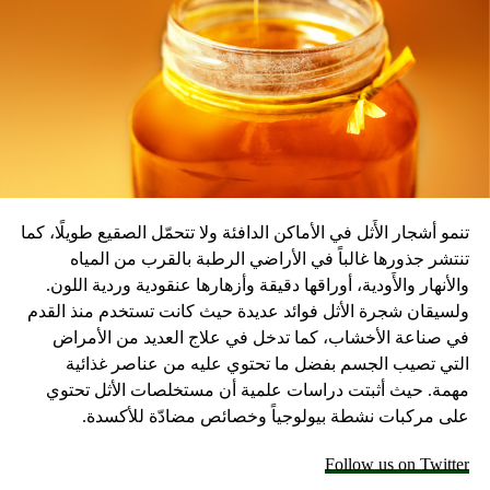
المصدر: سكاي نيوز
تنمو أشجار الأَثل في الأماكن الدافئة ولا تتحمّل الصقيع طويلًا، كما
تنتشر جذورها غالباً في الأراضي الرطبة بالقرب من المياه
والأنهار والأَودية، أوراقها دقيقة وأزهارها عنقودية وردية اللون.
ولسيقان شجرة الأثل فوائد عديدة حيث كانت تستخدم منذ القدم
في صناعة الأخشاب، كما تدخل في علاج العديد من الأمراض
التي تصيب الجسم بفضل ما تحتوي عليه من عناصر غذائية
مهمة. حيث أثبتت دراسات علمية أن مستخلصات الأثل تحتوي
على مركبات نشطة بيولوجياً وخصائص مضادّة للأكسدة.
Follow us on Twitter