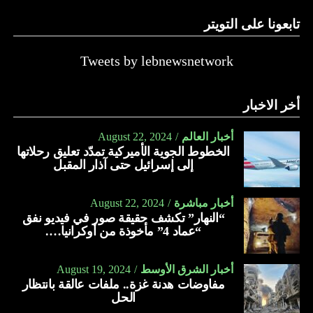
الشيء الثابت هو أنه يلعب دوراً كبيراً ومهماً في صحة الإنسان.
تابعونا على التويتر
حيث يعدّ العسل بمثابة علاج لكل مرض. وفي الآتي فوائد عسل
الأثل:
Tweets by lebnewsnetwork
يعالج الأمراض الجلدية كالأكزيما.
يعالج النحافة بمساهمته في زيادة الوزن.
أخر الاخبار
يعالج اضطراب الأمعاء.
أخبار العالم
August 22, 2024
يحمي الجهاز الهضمي من الأمراض المختلفة.
الخطوط الجوية الأميركية تمدّد تعليق رحلاتها
إلى إسرائيل حتى آذار المقبل
يقلّل من آلام القولون العصبي.
يعالج الصداع.
أخبار مباشرة
August 22, 2024
“النهار” تكشف حقيقة صور في فيديو نفق
يمدّ الجسم بالنشاط والطاقة والحيوية.
“عماد 4” مأخوذة من أوكرانيا….
يسهّل عملية الولادة الطبيعية.
يعمل على تقوية العظام والأسنان.
أخبار الشرق الأوسط
August 19, 2024
مفاوضات هدنة غزة.. ملفات عالقة بانتظار
يعالج الجروح.
الحل