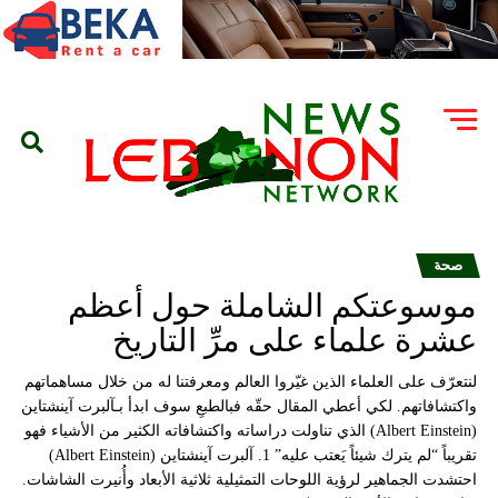
صحة
موسوعتكم الشاملة حول أعظم
عشرة علماء على مرِّ التاريخ
لنتعرّف على العلماء الذين غيّروا العالم ومعرفتنا له من خلال مساهماتهم
واكتشافاتهم. لكي أعطي المقال حقّه فبالطبعِ سوف ابدأ بـآلبرت آينشتاين
(Albert Einstein) الذي تناولت دراساته واكتشافاته الكثير من الأشياء فهو
تقريباً “لم يترك شيئاً يَعتب عليه” 1. آلبرت آينشتاين (Albert Einstein)
احتشدت الجماهير لرؤية اللوحات التمثيلية ثلاثية الأبعاد وأُنيرت الشاشات.