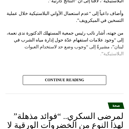
البلاستيكية”، لافتاً إلى أنّ “النتائج كارثية”.
وأضاف داعياً إلى “عدم استعمال الأواني البلاستيكية خلال عملية
التسخين في الميكرويف”.
من جهته، أشار نائب رئيس جمعية المستهلك الدكتورة ندى نعمة،
إلى “وجود علامات استفهام عدّة حول إدارة مياه الشرب في
لبنان”، مشيرةً إلى “وجوب وضع حد لاستخدام العبوات
البلاستيكية”.
CONTINUE READING
صحة
لمرضى السكري.. “فوائد مذهلة”
لهذا النوع من الخضروات الورقية لا