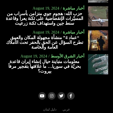
يقلّل النزيف.
أخبار مباشرة
August 19, 2024
يحمي من فقر الدم خلال الحمل.
حزب الله: هجوم جوي متزامن بأسراب من
ينظّم مستوى ضغط الدم.
المسيّرات الإنقضاضية على ثكنة يعرا وقاعدة
سنط جين واستهداف ثكنة زرعيت
يعمل على تبطين المعدة.
أخبار مباشرة
August 19, 2024
يحمي من الإصابة بارتجاع المريء.
“عماد 4” منشأة مجهولة المكان والعمق
تطرح السؤال عن الحق بالحفر تحت الأملاك
يعمل على تقوية جهاز المناعة.
العامة والخاصة
يقلل من الإصابة بالالتهابات.
أخبار الشرق الأوسط
August 19, 2024
يخفف من أعراض البرد والإنفلونزا والسعال.
معلومات متباينة حيال إنشاء إيران قاعدة
بحريّة في سوريا… ما علاقتها بتفجير مرفأ
يساعد على ترطيب الحلق.
بيروت؟
يمنع تكوّن البكتيريا الضارّة بالفم.
يعالج اضّطراب النوم.
يعالج قرحة المعدة.
يعالج التهاب المفاصل.
عربي
دليل لبنان
يخفّف من التهاب الجيوب الأنفية.