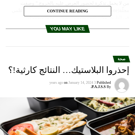
CONTINUE READING
YOU MAY LIKE
صحة
إحذروا البلاستيك… النتائج كارثية!؟
on
January 14, 2024
3 years ago
Published
P.A.J.S.S.
By