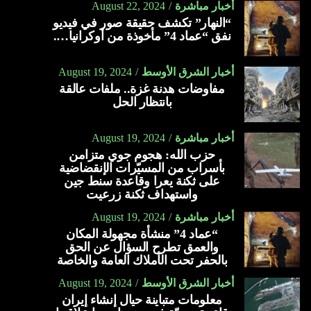
أخبار مباشرة
August 22, 2024
“النهار” تكشف حقيقة صور في فيديو
نفق “عماد 4” مأخوذة من أوكرانيا….
أخبار الشرق الأوسط
August 19, 2024
مفاوضات هدنة غزة.. ملفات عالقة
بانتظار الحل
أخبار مباشرة
August 19, 2024
حزب الله: هجوم جوي متزامن
بأسراب من المسيّرات الإنقضاضية
على ثكنة يعرا وقاعدة سنط جين
واستهداف ثكنة زرعيت
أخبار مباشرة
August 19, 2024
“عماد 4” منشأة مجهولة المكان
والعمق تطرح السؤال عن الحق
بالحفر تحت الأملاك العامة والخاصة
أخبار الشرق الأوسط
August 19, 2024
معلومات متباينة حيال إنشاء إيران