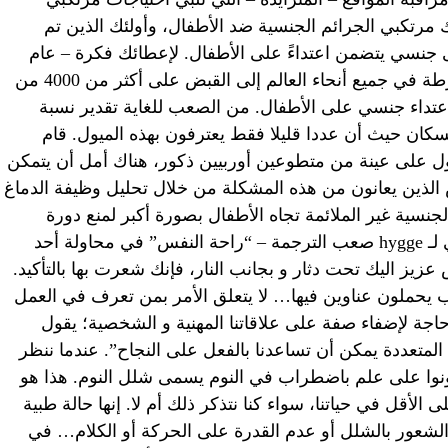
ك مرتكبي الجرائم الجنسية ضد الأطفال، وأولئك الذين تم
جنسي يتضمن اعتداءً على الأطفال. لإعطائك فكرة – عام
2015- أدى تعاون الإنتربول مع قوات الشرطة في جميع أنحاء العالم إلى القبض على أكثر من 4000 من
تداء جنسي على الأطفال. من الصعب للغاية تقدير نسبة
كان حيث أن عددا قليلا فقط يعترفون بهذه الميول. قام
ملكون هذا الميول على عينة من متطوعين أوربيين ذكور، هناك أمل أن يتمكن
الذين يعانون من هذه المشكلة من خلال تحليل وظيفة الدماغ
نسية غير الملائمة تجاه الأطفال بصورة أكبر لمنع دورة
التحرش المستمرة. إن المفهوم الدنماركي لـ hygge صعب الترجمة – “راحة النفس” في محاولة أحد
يز اليك تحت دثار و بجانب النار، فإنك شعرت بها بالتأكيد.
ب يحملون عناوين فيها… لا يتعلق الأمر بمن تعرف في العمل
ة لإضفاء صفة على علاقاتنا المهنية و الشخصية؛ يقول
المتعددة يمكن أن تساعدنا بالفعل على النجاح”. عندما ننظر
ونوا على علم باضطراب في النوم يسمى شلل النوم. هذا هو
أقل في حياتنا، سواء كنا نتذكر ذلك أم لا. إنها حالة طبية
لشعور بالشلل أو عدم القدرة على الحركة أو الكلام… في