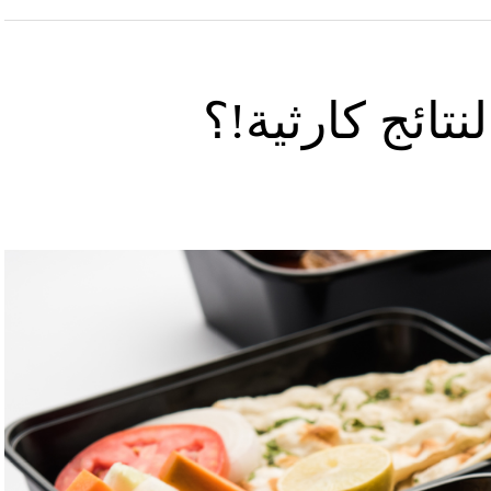
تائج كارثية!؟