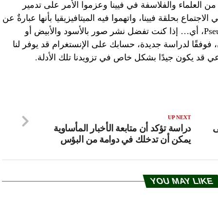
ن العلماء والفلاسفة في فيينا وعزموا الأمر على تدمير
لاجتماع بحلقة فيينا، واتهموا فيه الميتافيزيقيا بأنها عبارةٌ عن
تصريحاتٍ كاذبة (حشو كلام) Pseudo-statment، أي… إذا كنت تفضل نشر صور بالأسود والأبيض أو
 فوفقًا لدراسة جديدة، حسابك على الإنستغرام قد يوفر لنا
عي قد يكون جيدًا بشكل خاص في تزويدنا تلك الأدلة.
UP NEXT
ى
دراسة تؤكد أن متابعة الأخبار المأساوية
يمكن أن تدخلك في دوامة من البؤس
YOU MAY LIKE