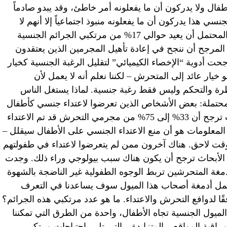
فال ولا يدركون أن ما يفعلونه أمر خاطئ، وقد يبدو صادماً
 هذا يدركون أن ما يفعلونه منبوذ اجتماعياً إلا أنهم لا
يفهمون السبب في كونه أمراً خاطئاً. من المحتمل أن يعيد حوالي 17% من مرتكبي الجرائم الجنسية
مرجح أن ننجح في إعادة تأهيل المجرمين الذين يعتقدون
حت أدوية “الإخصاء الكيميائي” لتقليل الرغبة الجنسية كخيار
 خيار عائد إلى المتحرش – لكننا نعلم أنه لا يعمل لأن
رة والتحكم وليس فقط رغبة جنسية. لماذا يستغل الناس
لمحتملة: بعض الأشخاص الذين تعرضوا لاعتداء جنسي كأطفال
سيتحولون إلى مجرمي تحرش، الدراسات ترجح أن 33% إلى 75% من مجرمي التحرش قد تم الاعتداء
المعلومات هو أن منع الاعتداء الجنسي على الأطفال سيقلل –
قت لاحق. هناك آخرون ممن لم يتعرضوا لاعتداء في طفولتهم
 الأبحاث ترجح أن يكون هناك سبب بيولوجي وراء ذلك. وجدت
 المنشورة فيbiology letters أن أدمغة المتحرشين تربط الوجوه الطفولية غير الناضجة بالشهوة
 عمل أدمغة أصحاب هذا الميول سوف يساعدنا في التعرف
ًا لدوافع التحرش والاعتداء. ما هو عدد مرتكبي هذه الجرائم؟
ميول الجنسية تجاه الأطفال، واحدة من الطرق التي تمكننا
قبة المواقع – المتزايدة – التي تلبي احتياجات مرتكبي