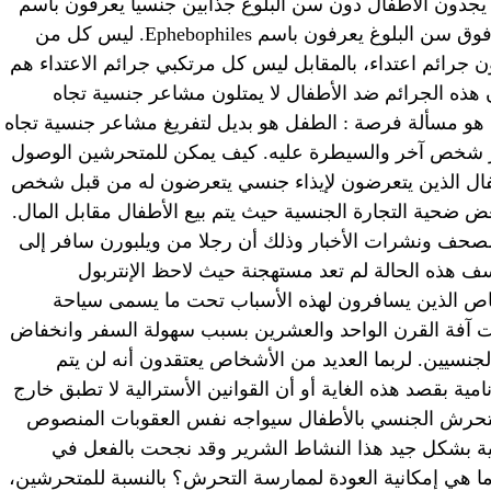
جدون الأطفال دون سن البلوغ جذابين جنسياً يعرفون باسم
hebephiles. أشخاص ينجذبون إلى أطفال فوق سن البلوغ يعرفون باسم Ephebophiles. ليس كل من
ن جرائم اعتداء، بالمقابل ليس كل مرتكبي جرائم الاعتداء هم
ذه الجرائم ضد الأطفال لا يمتلون مشاعر جنسية تجاه
 هو مسألة فرصة : الطفل هو بديل لتفريغ مشاعر جنسية تجاه
زاز شخص آخر والسيطرة عليه. كيف يمكن للمتحرشين الوصول
ا يقرب من 90% من الأطفال الذين يتعرضون لإيذاء جنسي يتعرضون له من قبل شخص
 المتبقية يقع البعض ضحية التجارة الجنسية حيث يتم بيع الأطفال مقابل المال.
صحف ونشرات الأخبار وذلك أن رجلا من ويلبورن سافر إلى
 بعمر 6 سنوات ! للأسف هذه الحالة لم تعد مستهجنة حيث لاحظ الإنتربول
خاص الذين يسافرون لهذه الأسباب تحت ما يسمى سياحة
حت آفة القرن الواحد والعشرين بسبب سهولة السفر وانخفاض
 الجنسيين. لربما العديد من الأشخاص يعتقدون أنه لن يتم
ة بقصد هذه الغاية أو أن القوانين الأسترالية لا تطبق خارج
التحرش الجنسي بالأطفال سيواجه نفس العقوبات المنصوص
الية بشكل جيد هذا النشاط الشرير وقد نجحت بالفعل في
 هي إمكانية العودة لممارسة التحرش؟ بالنسبة للمتحرشين،