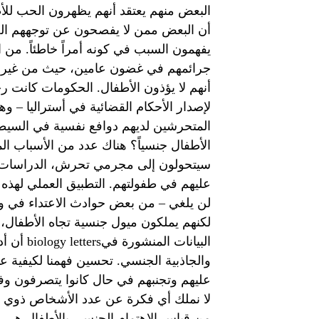
البعض منهم يعتقد أنهم يظهرون الحب للأط
أن البعض ممن لا يفصحون عن توجههم الجنسي
جرائمهم في غضون عامين، حيث من غير ال
أنهم لا يؤذون الأطفال. الحكومات كانت رج
لإصدار الأحكام القضائية في أستراليا – وهو
المتحرشين لديهم دوافع نفسية في السيط
الأطفال جنسياً؟ هناك عدد من الأسباب ا
عليهم في طفولتهم. التطبيق العملي لهذه 
لن يلغي – من بعض حوادث الاعتداء في و
لكنهم يملكون ميول جنسية تجاه الأطفال،
البيانات
والجاذبية الجنسي. تحسين فهمنا لكيفية
عليهم وتجنبهم في حال كانوا يتصرفون وفق
لا نملك أي فكرة عن عدد الأشخاص ذوي ال
من قياس الاهتمام الجنسي بالأطفال هي مرا