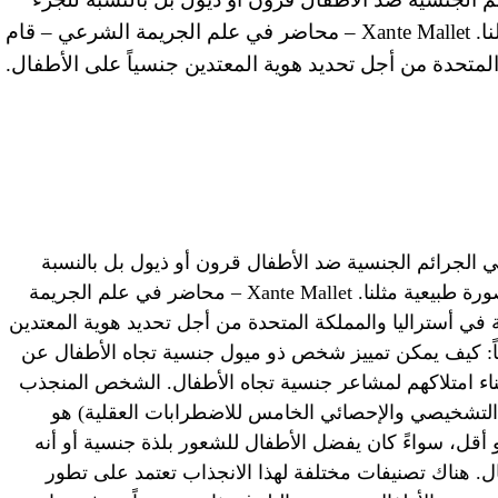
الأكبر فإنهم يظهرون ويتصرفون بصورة طبيعية مثلنا. Xante Mallet – محاضر في علم الجريمة الشرعي – قام
لمتحدة من أجل تحديد هوية المعتدين جنسياً على الأطفال.
ي الجرائم الجنسية ضد الأطفال قرون أو ذيول بل بالنسبة
للجزء الأكبر فإنهم يظهرون ويتصرفون بصورة طبيعية مثلنا. Xante Mallet – محاضر في علم الجريمة
في أستراليا والمملكة المتحدة من أجل تحديد هوية المعتدين
ماً: كيف يمكن تمييز شخص ذو ميول جنسية تجاه الأطفال عن
ناء امتلاكهم لمشاعر جنسية تجاه الأطفال. الشخص المنجذب
ل التشخيصي والإحصائي الخامس للاضطرابات العقلية) هو
إلى أطفال بسن 13 عاما أو أقل، سواءً كان يفضل الأطفال للشعور بلذة جنسية أو أنه
ل. هناك تصنيفات مختلفة لهذا الانجذاب تعتمد على تطور