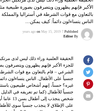
بالتعاون مع قوات الشرطة في أستراليا والمملكة ا
الناس يتساءلون دائماً: كيف يمكن…
on
May 15, 2019
7 years ago
Published
Editor
By
الحقيقة العلمية وراء ذلك ليس لدى مرتكب
الشرعي – قام بالتعاون مع قوات الشرطة 
جنسياً على الأطفال. الناس يتساءلون دائ
غيره؟ حسناً، إنهم أشخاص طبيعيون باستث
جنسياً للأطفال (كما تم تعريفه في الدلي
شخص ينجذب 
على الإطلاق لا ينجذب جنسياُ سوى للأطفا