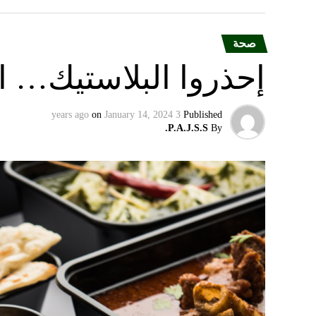
صحة
إحذروا البلاستيك… الن
on
January 14, 2024
3 years ago
Published
P.A.J.S.S.
By