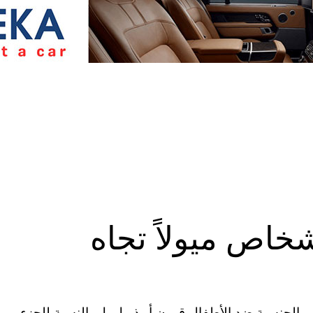
شخاص ميولاً تجاه
م الجنسية ضد الأطفال قرون أو ذيول بل بالنسبة للجزء