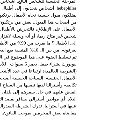
المرحلة الجنسية للشخص البالغ. أشخاص ي
يمتلكون ميول جنسية تجاه الأطفال يرتكبو
من أصحاب هذا الميول. بعض من يرتكبون ه
الأطفال على الإطلاق، فالتحرش بالأطفال
شخص غير متاح ربما، أو أنه وسيلة لابت
إلى الأطفال؟ م
يعرفونه. من بين ال 10%
تم تسليط الضوء على هذا الموضوع في ال
نيويورك لشراء طفل
(الشرطة العالمية) ارتفاعا في عدد الأش
الأطفال الجنسية. السياحة الجنسية أصب
تكاليفه وأستراليا لديها نصيبها من السياح
القبض عليهم في حال سفرهم إلى بلدان نامي
البلاد. أي مواطن أسترالي يسافر بقصد 
عليها في أستراليا. تدرك الشرطة الفيدر
مقاضاة بعض المجرمين بموجب القانون. ما