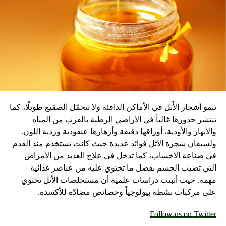
المصدر: سكاي نيوز
تنمو أشجار الأَثل في الأماكن الدافئة ولا تتحمّل الصقيع طويلًا، كما
تنتشر جذورها غالباً في الأراضي الرطبة بالقرب من المياه
والأنهار والأَودية، أوراقها دقيقة وأزهارها عنقودية وردية اللون.
ولسيقان شجرة الأثل فوائد عديدة حيث كانت تستخدم منذ القدم
في صناعة الأخشاب، كما تدخل في علاج العديد من الأمراض
التي تصيب الجسم بفضل ما تحتوي عليه من عناصر غذائية
مهمة. حيث أثبتت دراسات علمية أن مستخلصات الأثل تحتوي
على مركبات نشطة بيولوجياً وخصائص مضادّة للأكسدة.
Follow us on Twitter