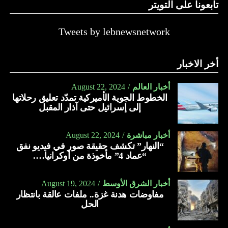
تابعونا على التويتر
حيث يعدّ العسل بمثابة علاج لكل مرض. وفي الآتي فوائد عسل
الأثل:
Tweets by lebnewsnetwork
يعالج الأمراض الجلدية كالأكزيما.
يعالج النحافة بمساهمته في زيادة الوزن.
أخر الاخبار
يعالج اضطراب الأمعاء.
أخبار العالم
August 22, 2024
يحمي الجهاز الهضمي من الأمراض المختلفة.
الخطوط الجوية الأميركية تمدّد تعليق رحلاتها
إلى إسرائيل حتى آذار المقبل
يقلّل من آلام القولون العصبي.
يعالج الصداع.
أخبار مباشرة
August 22, 2024
“النهار” تكشف حقيقة صور في فيديو نفق
يمدّ الجسم بالنشاط والطاقة والحيوية.
“عماد 4” مأخوذة من أوكرانيا….
يسهّل عملية الولادة الطبيعية.
يعمل على تقوية العظام والأسنان.
أخبار الشرق الأوسط
August 19, 2024
مفاوضات هدنة غزة.. ملفات عالقة بانتظار
يعالج الجروح.
الحل
يقلّل النزيف.