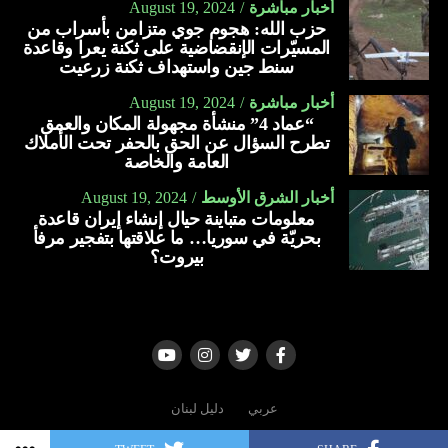
أخبار مباشرة
August 19, 2024
يحمي من فقر الدم خلال الحمل.
حزب الله: هجوم جوي متزامن بأسراب من
ينظّم مستوى ضغط الدم.
المسيّرات الإنقضاضية على ثكنة يعرا وقاعدة
سنط جين واستهداف ثكنة زرعيت
يعمل على تبطين المعدة.
أخبار مباشرة
August 19, 2024
يحمي من الإصابة بارتجاع المريء.
“عماد 4” منشأة مجهولة المكان والعمق
تطرح السؤال عن الحق بالحفر تحت الأملاك
يعمل على تقوية جهاز المناعة.
العامة والخاصة
يقلل من الإصابة بالالتهابات.
أخبار الشرق الأوسط
August 19, 2024
يخفف من أعراض البرد والإنفلونزا والسعال.
معلومات متباينة حيال إنشاء إيران قاعدة
بحريّة في سوريا… ما علاقتها بتفجير مرفأ
يساعد على ترطيب الحلق.
بيروت؟
يمنع تكوّن البكتيريا الضارّة بالفم.
يعالج اضّطراب النوم.
يعالج قرحة المعدة.
يعالج التهاب المفاصل.
عربي
دليل لبنان
يخفّف من التهاب الجيوب الأنفية.