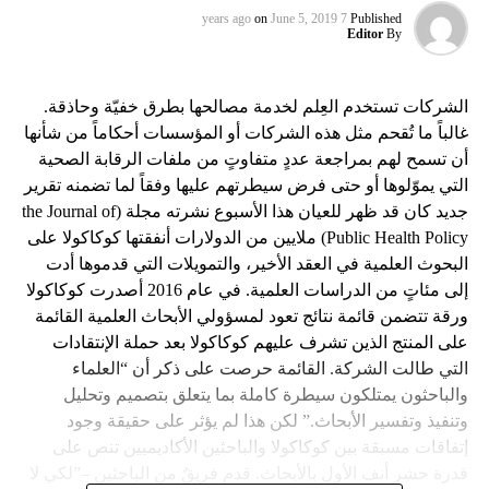
on
June 5, 2019
7 years ago
Published
Editor
By
الشركات تستخدم العِلم لخدمة مصالحها بطرق خفيّة وحاذقة.
غالباً ما تُقحم مثل هذه الشركات أو المؤسسات أحكاماً من شأنها
أن تسمح لهم بمراجعة عددٍ متفاوتٍ من ملفات الرقابة الصحية
التي يموّلوها أو حتى فرض سيطرتهم عليها وفقاً لما تضمنه تقرير
جديد كان قد ظهر للعيان هذا الأسبوع نشرته مجلة (the Journal of
Public Health Policy) ملايين من الدولارات أنفقتها كوكاكولا على
البحوث العلمية في العقد الأخير، والتمويلات التي قدموها أدت
إلى مئاتٍ من الدراسات العلمية. في عام 2016 أصدرت كوكاكولا
ورقة تتضمن قائمة نتائج تعود لمسؤولي الأبحاث العلمية القائمة
على المنتج الذين تشرف عليهم كوكاكولا بعد حملة الإنتقادات
التي طالت الشركة. القائمة حرصت على ذكر أن “العلماء
والباحثون يمتلكون سيطرة كاملة بما يتعلق بتصميم وتحليل
وتنفيذ وتفسير الأبحاث.” لكن هذا لم يؤثر على حقيقة وجود
إتفاقات مسبقة بين كوكاكولا والباحثين الأكاديميين تنص على
قدرة حشر أنف الأول بالأبحاث. قدم فريقٌ من الباحثين –”لكي لا