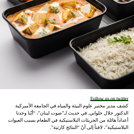
(Michael Siegel) الذي هو بروفيسور في علم الصحة الإجتماعية
في كلية الصحة بجامعة بوسطن؛ كان طابع هذه العقود يتعارض
مع أخلاقيات البحث الموضوعية، قائلاً بأن: “الشركة لديها الحق
في التدخل بعرض الأبحاث، لكن بأن يغيروهم فهذا يعد إنتهاك
لأخلاقيات البحث. الجامعات لن تسمح بمثل هذا الأمر. جامعتي
أصلاً لن تسمح لي بتوقيع عقد مثل هذا.” يشير “سيجل” أيضاً إلى
أن الطابع في العقود التي حاز عليها الباحثين هو مثال ملموس
وواضح حول المدى الذي تستطيع به التمويلات الصناعية أن
تشكّل وتتلاعب بطبيعة البحث، وأن هنالك طرق أخرى أكثر دهاءً
حتى، فالشركات أصبحت تستخدم العلم ليخدم مصالحها، فكل
هذه الأشياء تمثل أسباباً تشرح لماذا الأبحاث الصناعية المموّلة
غالباً ما تقدم نتائج مُرضية لصناعتها مقارنة بالدراسات الأخرى.
تمويل الأبحاث سيزود الشركات بالذخيرة الكافية للرد على
Follow us on twitter
الدراسات والسياسات والإنتقادات التي قد تكون ضارة لهم. حيث
كشف مدير مختبر علوم البيئة والمياه في الجامعة الأميركية
يقول “سيجل” : “أنت تساهم هكذا في تسويق هذه المنتجات على
الدكتور جلال حلواني, في حديث لـ”صوت لبنان”، “أنّنا وجدنا
الرغم من أن هذه ليست مقاصدك.” كتبت ليزا بيرو (Lisa Bero)
أعداداً هائلة من الجزيئات البلاستيكية في الطعام بسبب العبوات
التي هي رئيسة الرقابة الصحية في جامعة سيدني في رسالة
البلاستيكية”، لافتاً إلى أنّ “النتائج كارثية”.
إلكترونية إلى نفس المجلة أيضاً بأن ” الشركات بإمكانها