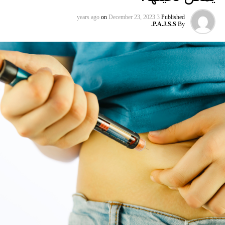
“من الصعب الحكم بموضوعية دون رؤوية العقد ومعرفة الحقوق
التي لدى المموّلين، لذلك ندعوا المجلات إلى مطالبة المؤلفين
on
December 23, 2023
3 years ago
Published
P.A.J.S.S.
By
بالإفصاح عن اتفاقيات البحوث حتى يتمكن القرّاء من تقييم
تأثيرهم على الباحثين وعملهم.” لكن لدى “سيغل” نظرة أخرى
حيث يتطلع بأن يتحسن هذا الأمر ويأخذ خطوة إلى الامام بقوله:”
لا أعتقد أن تقديم تقارير أفضل سيكون كافياً. يجب أن تكون
هنالك سياسات تمنع حدوث مثل هذه الأشياء، وإذا كان هنالك أي
بند من شأنه أن يسمح للشركات بالتدخل بالأبحاث فلن يمكنك
فعل هذا.” الإستراتيجيات التي تستخدمها الشركات لتمويل أبحاثها
هي إستراتيجيات متقنة بحقّ ومشابهة لتلك التي تتّبعها شركات
التبغ، النفوذ هذه تمثل طريقة لمساعدتهم على تجنب القوانين
والأحكام ومنعهم من الإضرار بأعمالهم، مثل قضية ضريبة الصودا
على سبيل المثال. “الهدف في النهاية هو صد وإيقاف السياسات
التي قد يكون لها تأثير سلبي” كما يقول سيغل. خدمة بابتسامة
يتعين على سائقي التوصيل من امازون الآن أن يثبتوا بأنهم ليسوا
حزمة من اللصوص عبر أخذ صورة شخصية من وقت لآخر.
والغاية هي التحقق من عمليات التسليم باستخدام ميزة التعرف
على الوجه من امازون، وفقًا لـ Business Insider. هذا يعني أن
الذين… لطالما كانت اليابان مثالاً يحتذى به لبقية العالم عندما