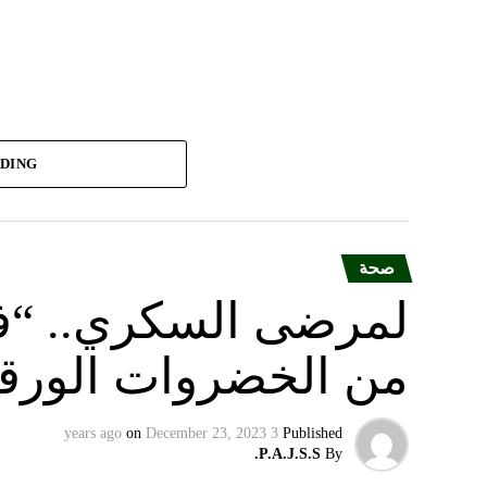
ADING
صحة
لمرضى السكري.. “فوا
من الخضروات الورقية
on
December 23, 2023
3 years ago
Published
P.A.J.S.S.
By