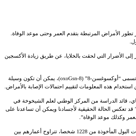
 تطور الأمراض المرتبطة بتقدم العمر وحتى موعد الوفاة.
ل.
إلى الأضرار التي لحقت بالخلايا، عن طريق زيادة الأكسجين
ويقول الباحثون إن العلامة المحددة، التي تسمى “أوكسوغسن-8” (8-oxoGsn)، يمكن أن تكون وسيلة
استخدام هذه المعلومات لتقييم احتمالات الإصابة بالأمراض.
اي، قائد الدراسة من المركز الوطني لعلم الشيخوخة في
لصين: “إن المادة البولية “أوكسوغسن-8″ قد تعكس الحالة الحقيقية لأجسادنا ويمكن أن تساعدنا على
لعمر وكذلك موعد الوفاة”.
وقام الباحثون بقياس نسبة المادة في عينات البول المأخوذة من 1228 شخصا، تتراوح أعمارهم بين