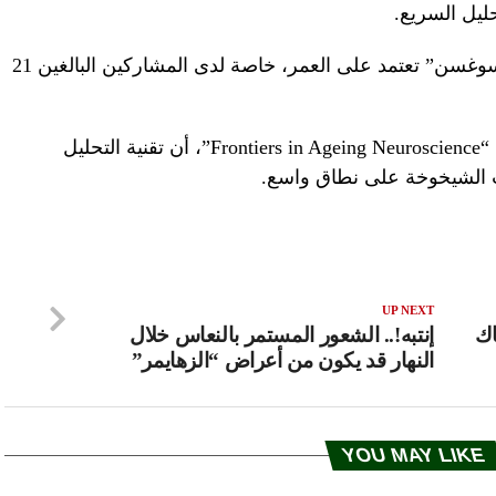
ووجدوا أن الزيادة في المادة البولية “أوكسوغسن” تعتمد على العمر، خاصة لدى المشاركين البالغين 21
وأوضحت الدراسة، التي نُشرت في مجلة “Frontiers in Ageing Neuroscience”، أن تقنية التحليل
 الشيخوخة على نطاق واسع.
UP NEXT
اك
إنتبه!.. الشعور المستمر بالنعاس خلال
النهار قد يكون من أعراض “الزهايمر”‎
YOU MAY LIKE