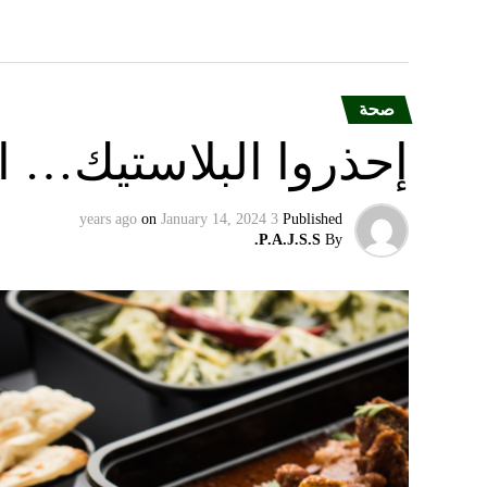
صحة
إحذروا البلاستيك… الن
on
January 14, 2024
3 years ago
Published
P.A.J.S.S.
By