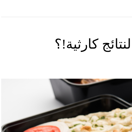
تائج كارثية!؟