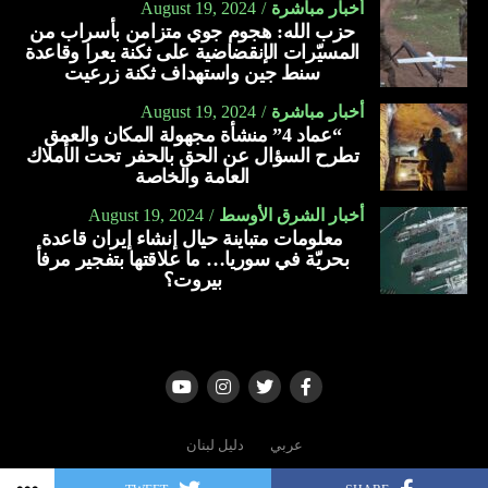
أخبار مباشرة
August 19, 2024
يحمي من فقر الدم خلال الحمل.
حزب الله: هجوم جوي متزامن بأسراب من
ينظّم مستوى ضغط الدم.
المسيّرات الإنقضاضية على ثكنة يعرا وقاعدة
سنط جين واستهداف ثكنة زرعيت
يعمل على تبطين المعدة.
أخبار مباشرة
August 19, 2024
يحمي من الإصابة بارتجاع المريء.
“عماد 4” منشأة مجهولة المكان والعمق
تطرح السؤال عن الحق بالحفر تحت الأملاك
يعمل على تقوية جهاز المناعة.
العامة والخاصة
يقلل من الإصابة بالالتهابات.
أخبار الشرق الأوسط
August 19, 2024
يخفف من أعراض البرد والإنفلونزا والسعال.
معلومات متباينة حيال إنشاء إيران قاعدة
بحريّة في سوريا… ما علاقتها بتفجير مرفأ
يساعد على ترطيب الحلق.
بيروت؟
يمنع تكوّن البكتيريا الضارّة بالفم.
يعالج اضّطراب النوم.
يعالج قرحة المعدة.
يعالج التهاب المفاصل.
عربي
دليل لبنان
يخفّف من التهاب الجيوب الأنفية.