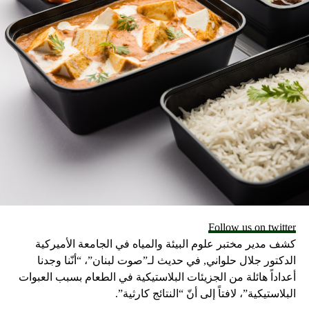
العروش يتكلمون الانجليزية، فبعض الثقافات في المسلسل قد
تكلمو لغة جديدة تم اختراعها خلال السلسلة. محاربي الاحصنة
الغجر، المعروفين بالدوثراكي قد تكلموا تلك اللغة (إلى جانب
اللغة الفاليرية) حيث اخترعها ” جورج آر.آر مارتن” عن طريق
بعض العبارات التي ادخلها في سلسلة الروايات. لك فيما يخص
المسلسل التلفزيوني، احتاج المنتجون أكثر من مجرد سطور
عابرة لهؤلاء المتكلمين الأجانب، وهذا سبب لجوئهم إلى خبير
اللغويات “ديفيد جاي. باتيرسون” فاللغات كالدوثراكية والفاليرية
(والكلينجونية والالفشية ولغة الاسبرانتو العالمية) لهذا السبب
يعرفون باللغات المبنية أو المنشئة، وباتيرسون هو مختص في
البناء اللغوي، فقد انشأ لغات لعدد من العروض التلفازية.
فالعبقرية في لغة أنشأها لغوي محترف تكمن باستخدامها لقواعد
اللغويات، فكيفية فهم كيف أنشأ باتيرسون لغة الدوثراكي واللغة
Follow us on twitter
الفاليرية قد يوضح لك أكثر عن كيفية عمل لغتك. ولحسن الحظ
كشف مدير مختبر علوم البيئة والمياه في الجامعة الأميركية
هذا ما قد شرحه باتيرسون لصحيفة لوس آنجلوس تايمز في عام
الدكتور جلال حلواني, في حديث لـ”صوت لبنان”، “أنّنا وجدنا
2015. ثالثاً: علم الهندسة: الجدار على الرغم من كل الخيال الذي
أعداداً هائلة من الجزيئات البلاستيكية في الطعام بسبب العبوات
يملأ سلسلة صراع العروش، فقد يكون الجدار هو الأكثر غرابة
البلاستيكية”، لافتاً إلى أنّ “النتائج كارثية”.
(وهذا يعني شيئاً). الجدار، وهو بطول 700 قدم (200 متر) وعرض