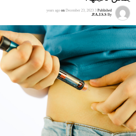
الدماغ والتي تعرف بمطقة بروكا، وأول مريض موثق تم
تشخيصه بهذه الحالة كان ايضاً يستطيع نطق كلمة واحدة فقط.
on
December 23, 2023
3 years ago
Published
P.A.J.S.S.
By
كان اسمه لويس فيكتور بورجيس، لكنه كهودور كان الناس
ينادونه بالكلمة الوحيدة التي كان ينطقها وهي “تان”. خامساً: علم
الكواكب: الشتاء قادم حتى لو لم تكن من متابعي صراع
العروش، لا بد من انك سمعت عبارة “الشتاء قادم”. فأن هذه
العبارة نطقت مراراً وتكراراً في المواسم الاولى من العرض، لأن
قصة المسلسل موجودة في عالم مواسمه طويلة لا يمكن التنبؤ
بها – مما يعني أن الشتاء من الممكن أن يأتي بأي وقت ويستمر
لأربعة سنوات. تناول جورج آر.آر مارتن مخاطباً جماهيره على
وجه التحديد برغبته بالإتيان بتفسيرات علمية للمواسم: ” على أن
أقول بأنها محاولة جيدة يا رفاق، لكنكم تفكرون بالاتجاه الخاطئ،
فهذه سلسلة خيالية، وسوف اشرح في النهاية، لكن الشرح
سيكون شرحاً خيالياً.” وجانباً إلى التفسيرات الخيالية، فقد اهتم
عدد من العلماء بهذا الأمر مع تقديم بعض التفسيرات العلمية
المقنعة. فعلى سبيل المثال، تأتي فصول الكوكب عن الإمالة في
محوره، فكلما زاد الميل في محوره، كلما طالت الفصول، مما
يفسر ميلان محور كوكب اورانوس 98 درجة مما يجعل من شتائه
42 عام. فمن المحتمل أن كوكب صراع العروش له مواسم