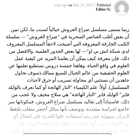
on
May 23, 2019
7 years ago
Published
Editor
By
ربما يسمى مسلسل صراع العروش خيالياً لسبب ما، لكن تبين
أن بعض أغلب العناصر السحرية في “صراع العروش” — سلسلة
الكتب الخارقة المعروفة التي أصبحت لاحقاً المسلسل المعروف
لدى شبكة اتش بي او”— لها بعض الجذور العلمية. والافضل من
ذلك، فإن معرفة كيف يمكن أن يعلمنا المزيد عن كيفية عمل
العلوم في واقع الحياة. وهاهنا خمسة دروس نستطيع تعلمها عن
العلوم الحقيقية من عالم الخيال للسبع ممالك.(سوف نحاول
جاهدين أن نستثني أي محاولة تسريب أو حرق لأحداث
المسلسل). أولاً: علم الكيمياء “النار الهائجة أو كما تعرف بالوايلد
فاير” الوايلد فاير “النار الهائجة” هي سلاح مخيف ولا عجب من
ذلك، فاستناداً إلى تقاليد مسلسل صراع العروش، فمكوناتها سر
خاضع لحراسة مشددة. وتوصف بأنها سائل أخضر متقلب يلتقط
النيران بسهولة حتى يتم استنفاذه. فلها القدرة على اشعال أي
من المواد، وحتى أنها تكمل احتراقها بينما تطفو النيران على
الماء. واتضح أنه كان هنالك اصدارات حقيقية قريبة للوايلد فاير،