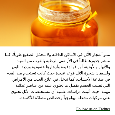
المصدر: سكاي نيوز
ستخدام وسائل منع الحمل
DON'T MISS
عشرون معلومة لم تكن تعرفها عن المجرات
تنمو أشجار الأَثل في الأماكن الدافئة ولا تتحمّل الصقيع طويلًا، كما
تنتشر جذورها غالباً في الأراضي الرطبة بالقرب من المياه
والأنهار والأَودية، أوراقها دقيقة وأزهارها عنقودية وردية اللون.
ولسيقان شجرة الأثل فوائد عديدة حيث كانت تستخدم منذ القدم
في صناعة الأخشاب، كما تدخل في علاج العديد من الأمراض
التي تصيب الجسم بفضل ما تحتوي عليه من عناصر غذائية
مهمة. حيث أثبتت دراسات علمية أن مستخلصات الأثل تحتوي
على مركبات نشطة بيولوجياً وخصائص مضادّة للأكسدة.
Follow us on Twitter