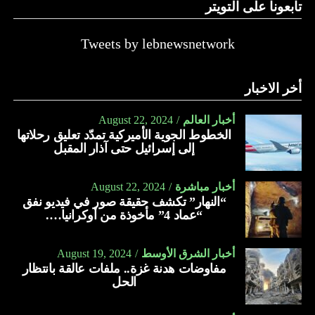
تابعونا على التويتر
حيث يعدّ العسل بمثابة علاج لكل مرض. وفي الآتي فوائد عسل
الأثل:
Tweets by lebnewsnetwork
يعالج الأمراض الجلدية كالأكزيما.
يعالج النحافة بمساهمته في زيادة الوزن.
أخر الاخبار
يعالج اضطراب الأمعاء.
أخبار العالم
August 22, 2024
يحمي الجهاز الهضمي من الأمراض المختلفة.
الخطوط الجوية الأميركية تمدّد تعليق رحلاتها
إلى إسرائيل حتى آذار المقبل
يقلّل من آلام القولون العصبي.
يعالج الصداع.
أخبار مباشرة
August 22, 2024
“النهار” تكشف حقيقة صور في فيديو نفق
يمدّ الجسم بالنشاط والطاقة والحيوية.
“عماد 4” مأخوذة من أوكرانيا….
يسهّل عملية الولادة الطبيعية.
يعمل على تقوية العظام والأسنان.
أخبار الشرق الأوسط
August 19, 2024
مفاوضات هدنة غزة.. ملفات عالقة بانتظار
يعالج الجروح.
الحل
يقلّل النزيف.