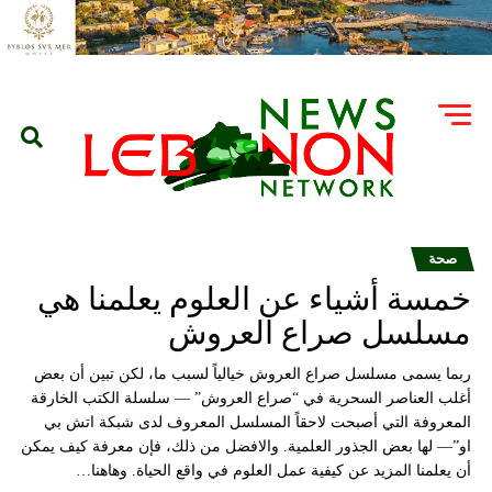
صحة
خمسة أشياء عن العلوم يعلمنا هي
مسلسل صراع العروش
ربما يسمى مسلسل صراع العروش خيالياً لسبب ما، لكن تبين أن بعض
أغلب العناصر السحرية في “صراع العروش” — سلسلة الكتب الخارقة
المعروفة التي أصبحت لاحقاً المسلسل المعروف لدى شبكة اتش بي
او”— لها بعض الجذور العلمية. والافضل من ذلك، فإن معرفة كيف يمكن
أن يعلمنا المزيد عن كيفية عمل العلوم في واقع الحياة. وهاهنا…