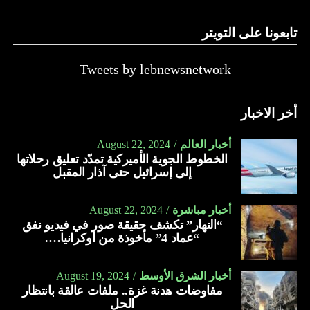
ويختلف كل نوع عن الآخر في اللون والرائحة والمذاق، ولكن
الشيء الثابت هو أنه يلعب دوراً كبيراً ومهماً في صحة الإنسان.
تابعونا على التويتر
حيث يعدّ العسل بمثابة علاج لكل مرض. وفي الآتي فوائد عسل
الأثل:
Tweets by lebnewsnetwork
يعالج الأمراض الجلدية كالأكزيما.
يعالج النحافة بمساهمته في زيادة الوزن.
أخر الاخبار
يعالج اضطراب الأمعاء.
أخبار العالم
August 22, 2024
يحمي الجهاز الهضمي من الأمراض المختلفة.
الخطوط الجوية الأميركية تمدّد تعليق رحلاتها
إلى إسرائيل حتى آذار المقبل
يقلّل من آلام القولون العصبي.
يعالج الصداع.
أخبار مباشرة
August 22, 2024
“النهار” تكشف حقيقة صور في فيديو نفق
يمدّ الجسم بالنشاط والطاقة والحيوية.
“عماد 4” مأخوذة من أوكرانيا….
يسهّل عملية الولادة الطبيعية.
يعمل على تقوية العظام والأسنان.
أخبار الشرق الأوسط
August 19, 2024
مفاوضات هدنة غزة.. ملفات عالقة بانتظار
يعالج الجروح.
الحل