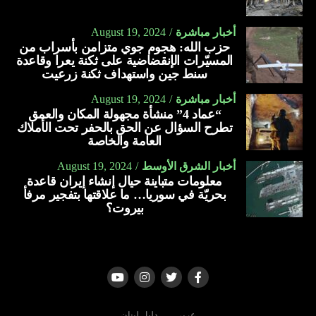
يقلّل النزيف.
أخبار مباشرة
August 19, 2024
يحمي من فقر الدم خلال الحمل.
حزب الله: هجوم جوي متزامن بأسراب من
ينظّم مستوى ضغط الدم.
المسيّرات الإنقضاضية على ثكنة يعرا وقاعدة
سنط جين واستهداف ثكنة زرعيت
يعمل على تبطين المعدة.
أخبار مباشرة
August 19, 2024
يحمي من الإصابة بارتجاع المريء.
“عماد 4” منشأة مجهولة المكان والعمق
تطرح السؤال عن الحق بالحفر تحت الأملاك
يعمل على تقوية جهاز المناعة.
العامة والخاصة
يقلل من الإصابة بالالتهابات.
أخبار الشرق الأوسط
August 19, 2024
يخفف من أعراض البرد والإنفلونزا والسعال.
معلومات متباينة حيال إنشاء إيران قاعدة
بحريّة في سوريا… ما علاقتها بتفجير مرفأ
يساعد على ترطيب الحلق.
بيروت؟
يمنع تكوّن البكتيريا الضارّة بالفم.
يعالج اضّطراب النوم.
يعالج قرحة المعدة.
يعالج التهاب المفاصل.
عربي
دليل لبنان