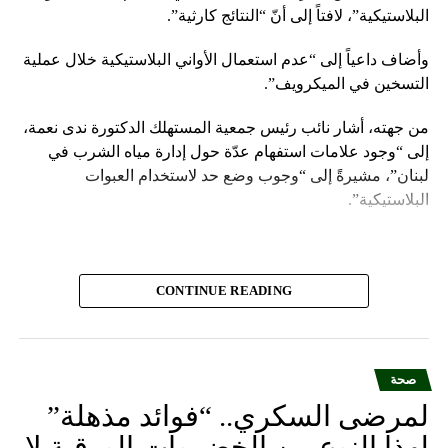
البلاستيكية”، لافتاً إلى أنّ “النتائج كارثية”.
وأضاف داعياً إلى “عدم استعمال الأواني البلاستيكية خلال عملية
التسخين في الميكرويف”.
من جهته، أشار نائب رئيس جمعية المستهلك الدكتورة ندى نعمة،
إلى “وجود علامات استفهام عدّة حول إدارة مياه الشرب في
لبنان”، مشيرةً إلى “وجوب وضع حد لاستخدام العبوات
البلاستيكية”.
CONTINUE READING
صحة
لمرضى السكري.. “فوائد مذهلة”
لهذا النوع من الخضروات الورقية لا