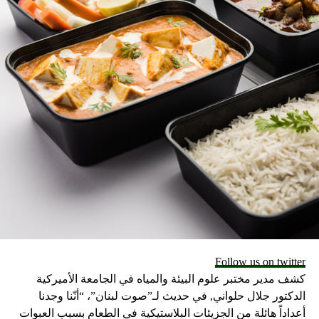
RELATED TOPICS:
UP NEX
احثون يطورون علاجًا يحول الخلايا السرطانية إلى خلايا
حمية
DON'T MISS
علماء ينتجون دجاجاً معدلا ًجينياً يقاوم الإنفلونزا
Follow us on twitter
كشف مدير مختبر علوم البيئة والمياه في الجامعة الأميركية
الدكتور جلال حلواني, في حديث لـ”صوت لبنان”، “أنّنا وجدنا
أعداداً هائلة من الجزيئات البلاستيكية في الطعام بسبب العبوات