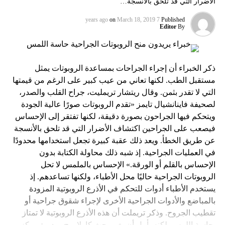
الأضرار التي قد تلحق بالأنسجة…
on
March 18, 2019
7 years ago
Published
Editor
By
ذكر الخبراء أن إجراء الجراحات بمساعدة الروبوتات يمثل
مستقبل الطب. لكنها تعاني من عيب كبير على الرغم من قيمتها
التي لا تقدر بثمن. وقال ريتشار تريمليت، جراح القلب والصدر،
لصحيفة فاينانشيال تايمز «تقدم الروبوتات صورًا عالية الجودة
ويتحكم فيها الجراحون بصورة دقيقة، لكنها تفتقر إلى الإحساس
فيصعب على الجراحين اكتشاف الأضرار التي قد تلحق بالأنسجة
عن طريق الخطأ. ويعد ذلك عقبة كبيرة تجعل استخدامها محدودًا
في العمليات الجراحية. إذ شبه ذلك محاولة الكتابة بدون
الإحساس بالقلم أو الورقة.» الإحساس بالملمس لا تحل
الروبوتات الجراحية حاليًا محل الأطباء، ولكنها تساعدهم. إذ
يستخدم الأطباء أدوات للتحكم في الأذرع الروبوتية المزودة
بالمباضع والأدوات الجراحية الأخرى لإجراء شقوق جراحية أو
تقطيب الجروح. وذكر تريملت أن هذه الأذرع الروبوتية لا تمتاز
بحاسة اللمس. لكنه يأمل أن يغير بحث كارلا بوج، مديرة مركز