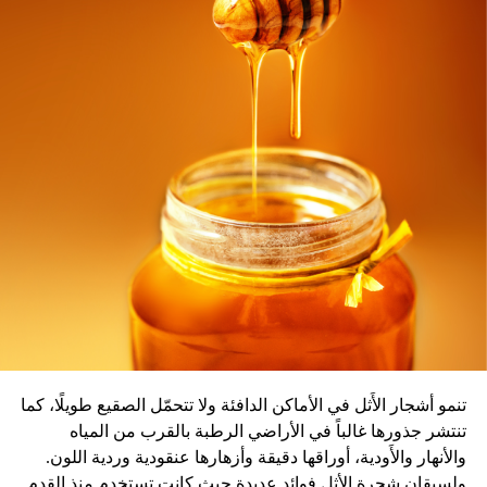
الدراسات إلى أن تلك المواد تساهم في علاج اضطراب القلق.
تناول الخس بانتظام يساعد على خفض مستوى الكوليسترول
المرتفع، الذي يمثل عامل أساسي في الإصابة بأمراض القلب
مثل النوبة القلبية.
المصدر: سكاي نيوز
تنمو أشجار الأَثل في الأماكن الدافئة ولا تتحمّل الصقيع طويلًا، كما
تنتشر جذورها غالباً في الأراضي الرطبة بالقرب من المياه
والأنهار والأَودية، أوراقها دقيقة وأزهارها عنقودية وردية اللون.
ولسيقان شجرة الأثل فوائد عديدة حيث كانت تستخدم منذ القدم