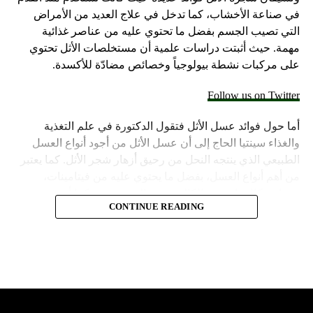
في صناعة الأخشاب، كما تدخل في علاج العديد من الأمراض
التي تصيب الجسم بفضل ما تحتوي عليه من عناصر غذائية
مهمة. حيث أثبتت دراسات علمية أن مستخلصات الأثل تحتوي
على مركبات نشطة بيولوجياً وخصائص مضادّة للأكسدة.
Follow us on Twitter
أما حول فوائد عسل الأثل فتقول الدكتورة في علم التغذية
والغذاء سينتيا الحاج إلى أن عسل الأثل من أجود أنواع العسل
الطبيعي الذي ينتجه النحل من رحيق أزهار شجر الأثل. كما يعتبر
من أهم أنواع العسل، بفضل ما يحتوي عليه من فيتامينات،
ومعادن كالبوتاسيوم، الكالسيوم، والمغنيسيوم. كما أنه غني
CONTINUE READING
بحبوب اللقاح، ويتميّز بقوامه الكثيف ولونه الأصفر المائل
للخضرة، ورائحته المميّزة ومذاقه الجيّد. وتتابع الطبيبة متحدثة
عن فوائد عسل الأثل بالتفصيل في الآتي:
ما هي أبرز فوائد عسل
الاثل للصحة؟