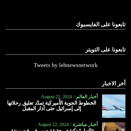
يعتبر العسل من أهم المنتجات الطبيعية التي يصنعها النحل
للإنسان، إذ يمتلك فوائد لا حصر لها، بداية من طعمه اللذيذ وحتى
تابعونا على الفايسبوك
قدرته على علاج الكثير من الأمراض. هذا وتتعدّد أنواع العسل
ويختلف كل نوع عن الآخر في اللون والرائحة والمذاق، ولكن
الشيء الثابت هو أنه يلعب دوراً كبيراً ومهماً في صحة الإنسان.
تابعونا على التويتر
حيث يعدّ العسل بمثابة علاج لكل مرض. وفي الآتي فوائد عسل
الأثل:
Tweets by lebnewsnetwork
يعالج الأمراض الجلدية كالأكزيما.
يعالج النحافة بمساهمته في زيادة الوزن.
أخر الاخبار
يعالج اضطراب الأمعاء.
أخبار العالم
August 22, 2024
يحمي الجهاز الهضمي من الأمراض المختلفة.
الخطوط الجوية الأميركية تمدّد تعليق رحلاتها
إلى إسرائيل حتى آذار المقبل
يقلّل من آلام القولون العصبي.
يعالج الصداع.
أخبار مباشرة
August 22, 2024
“النهار” تكشف حقيقة صور في فيديو نفق
يمدّ الجسم بالنشاط والطاقة والحيوية.