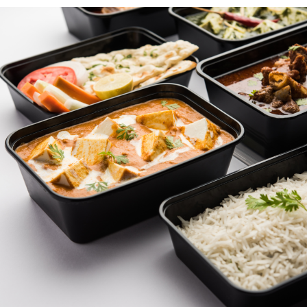
كذلك يحتوي الكرز الحامض على كمية صغيرة من الميلاتونين
والتريبتوفان، وهو حمض أميني يستخدم لإنتاج السيراتونين
والميلاتونين. وتوضح اختصاصية التغذية أن الكرز الحامض يحتوي
على انزيمات مختلفة تحافظ على التريبتوفان لفترة أطول في
الجسم، الأمر الذي يساعد على النوم لفترة أطول.
ولكن ليس كل أنواع الكرز متساوية، تظهر الأبحاث أن الكرز
الحامض يحتوي على كمية عالية من الميلاتونين ويختلف عن أنواع
الكرز الأخرى مثل Rainer وBing.
فوائد أخرى للكرز
يتميز الكرز بفوائده الصحية العديدة، إذ يحتوي على مضاد
للأكسدة، بالإضافة إلى أنه مصدر جيد للألياف والفيتامينات مثل
الفيتامين أ و سي. وأهم فوائده:
يقلل من ألم العضلات
يقلل الالتهابات