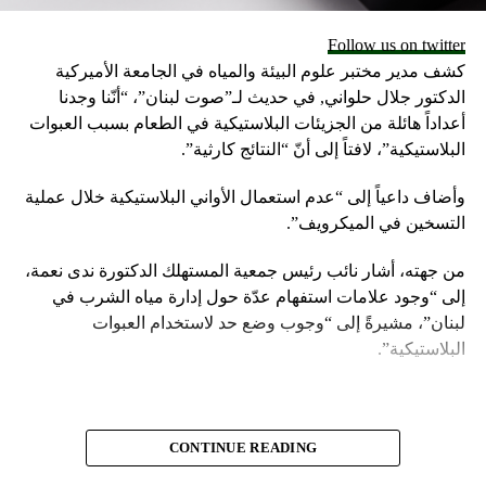
يحسن وظائف الدماغ
Follow us on twitter
يقوي جهاز المناعة
كشف مدير مختبر علوم البيئة والمياه في الجامعة الأميركية
الدكتور جلال حلواني, في حديث لـ”صوت لبنان”، “أنّنا وجدنا
يساعد في إدارة الوزن
أعداداً هائلة من الجزيئات البلاستيكية في الطعام بسبب العبوات
يحمي القلب
البلاستيكية”، لافتاً إلى أنّ “النتائج كارثية”.
وعليه، تنصح سيزروني للمساعدة على النوم يجب تناول الكرز
وأضاف داعياً إلى “عدم استعمال الأواني البلاستيكية خلال عملية
قبل ساعة واحدة من النوم، يمكنك تناول شرب عصير الكرز
التسخين في الميكرويف”.
الحامض شرط أن تتأكد أنه عصير غير محلى أو مضاف إليه سكر
أو تناول الفاكهة الطازجة.
من جهته، أشار نائب رئيس جمعية المستهلك الدكتورة ندى نعمة،
إلى “وجود علامات استفهام عدّة حول إدارة مياه الشرب في
كما يجب على الأشخاص الذين يتناولون مسيلات الدم يجب عليهم
لبنان”، مشيرةً إلى “وجوب وضع حد لاستخدام العبوات
استشارة الطبيب قبل إدراج الكرز الحامض إلى نظامهم الغذائي.
البلاستيكية”.
أما بالنسبة إلى الكمية، يمكن تناول نصف كوب من الفاكهة أو 4
أونصات من العصير، علماً أنه لم تتم دراسة كمية الكرز اللازمة
للمساعدة في النوم ويمكن أن تؤثر على كل شخص بشكل
CONTINUE READING
مختلف.