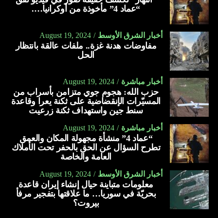
“عماد 4” مأخوذة من أوكرانيا….
يسهّل عملية الولادة الطبيعية.
يعمل على تقوية العظام والأسنان.
أخبار الشرق الأوسط
August 19, 2024
مفاوضات هدنة غزة.. ملفات عالقة بانتظار
يعالج الجروح.
الحل
يقلّل النزيف.
أخبار مباشرة
August 19, 2024
يحمي من فقر الدم خلال الحمل.
حزب الله: هجوم جوي متزامن بأسراب من
ينظّم مستوى ضغط الدم.
المسيّرات الإنقضاضية على ثكنة يعرا وقاعدة
سنط جين واستهداف ثكنة زرعيت
يعمل على تبطين المعدة.
أخبار مباشرة
August 19, 2024
يحمي من الإصابة بارتجاع المريء.
“عماد 4” منشأة مجهولة المكان والعمق
تطرح السؤال عن الحق بالحفر تحت الأملاك
يعمل على تقوية جهاز المناعة.
العامة والخاصة
يقلل من الإصابة بالالتهابات.
أخبار الشرق الأوسط
August 19, 2024
يخفف من أعراض البرد والإنفلونزا والسعال.
معلومات متباينة حيال إنشاء إيران قاعدة
بحريّة في سوريا… ما علاقتها بتفجير مرفأ
يساعد على ترطيب الحلق.
بيروت؟
يمنع تكوّن البكتيريا الضارّة بالفم.