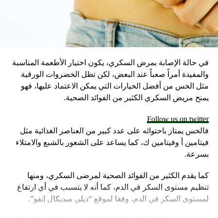
RELATED TOPICS:
UP NEX
بي على موعد مع بناء أكبر محطة طاقة شمسية مركزة
ي العالم
DON'T MISS
في حالة الإصابة بمرض السكري، يكون اختيار الأطعمة المناسبة
ما هو تأثير الإرهاق على الجسد؟
والمفيدة أمراً صعباً عند البعض، لكن تظل الخضروات الورقية
مثل الخس من أفضل الخيارات التي يمكن الاعتماد عليها، فهو
يمنح مريض السكري الكثير من الفوائد الصحية.
Follow us on twitter
فالخس يمتاز باحتوائه على عدد كبير من العناصر الغذائية مثل
فيتامين أ وفيتامين ك، كما يساعد على الشعور بالشبع والامتلاء
بسرعة.
كما يقدم الكثير من الفوائد الصحية لمرضى السكري، ومنها
تنظيم مستوى السكر في الدم، كما أنه لا يتسبب في أي ارتفاع
لمستوى السكر في الدم، وفقا لموقع “ديلي ميديكال إنفو”.