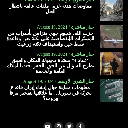
مفاوضات هدنة غزة.. ملفات عالقة بانتظار
يعالج الجروح.
الحل
يقلّل النزيف.
أخبار مباشرة
August 19, 2024
يحمي من فقر الدم خلال الحمل.
حزب الله: هجوم جوي متزامن بأسراب من
ينظّم مستوى ضغط الدم.
المسيّرات الإنقضاضية على ثكنة يعرا وقاعدة
سنط جين واستهداف ثكنة زرعيت
يعمل على تبطين المعدة.
أخبار مباشرة
August 19, 2024
يحمي من الإصابة بارتجاع المريء.
“عماد 4” منشأة مجهولة المكان والعمق
تطرح السؤال عن الحق بالحفر تحت الأملاك
يعمل على تقوية جهاز المناعة.
العامة والخاصة
يقلل من الإصابة بالالتهابات.
أخبار الشرق الأوسط
August 19, 2024
يخفف من أعراض البرد والإنفلونزا والسعال.
معلومات متباينة حيال إنشاء إيران قاعدة
بحريّة في سوريا… ما علاقتها بتفجير مرفأ
يساعد على ترطيب الحلق.
بيروت؟
يمنع تكوّن البكتيريا الضارّة بالفم.
يعالج اضّطراب النوم.
يعالج قرحة المعدة.