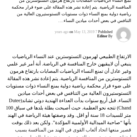
تمنع النساء الرياضيات المصابات بارتفاع هرمون التستوسترين من
المنافسة الرياضية. يتم إعادة نشر هذه المقالة على ضوء قرار محكمة
رياضية دولية بمنع النساء ذوات مستويات التستوستيرون العالية من
التنافس في بعض أحداث ميادين النساء.…
on
May 13, 2019
7 years ago
Published
Editor
By
الارتفاع الطبيعي لهرمون التستوسترين عند النساء الرياضيات
ينبغي أن لايبقيهن خارج المنافسة في الرياضة. أنة أمر غير علمي
وغير عادل أن تمنع النساء الرياضيات المصابات بارتفاع هرمون
التستوسترين من المنافسة الرياضية. يتم إعادة نشر هذه المقالة
على ضوء قرار محكمة رياضية دولية بمنع النساء ذوات مستويات
التستوستيرون العالية من التنافس في بعض أحداث ميادين
النساء. قبل أربع سنوات بدأت العداءة الهندية دوتي تشاند(Dutee
Chand) تتجه نحو العظمة. حيث أصبحت بطلة بلدها في سباق 100
متر للسيدات 18 سنة أو اقل. وقد وصفتها هيئة الرياضة في الهند
بأنها “صاحبة الميدالية الأولمبية المؤكدة”. ولكن بعد ذلك بوقت
قصير منعها اتحاد ألعاب القوى في الهند من المنافسة بسبب