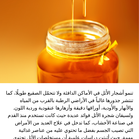
مثل النوبة القلبية.
المصدر: سكاي نيوز
تنمو أشجار الأَثل في الأماكن الدافئة ولا تتحمّل الصقيع طويلًا، كما
تنتشر جذورها غالباً في الأراضي الرطبة بالقرب من المياه
والأنهار والأَودية، أوراقها دقيقة وأزهارها عنقودية وردية اللون.
ولسيقان شجرة الأثل فوائد عديدة حيث كانت تستخدم منذ القدم
في صناعة الأخشاب، كما تدخل في علاج العديد من الأمراض
التي تصيب الجسم بفضل ما تحتوي عليه من عناصر غذائية
مهمة. حيث أثبتت دراسات علمية أن مستخلصات الأثل تحتوي