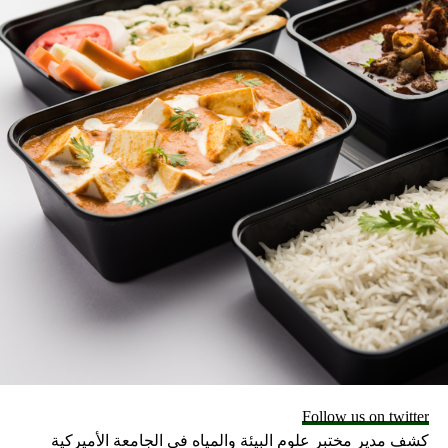
طبية خطيرة على النساء. تبلغ نسبة قطع التستوستيرون
الأوليمبي الرسمي للرياضيات 10 نانومول لكل لتر، لكن البعض
يتعداه إلى النطاق “الذكوري”، ويقع بعض الرجال في النطاق
“الأنثوي”. وذلك بفضل التقلبات الهرمونية الطبيعية التي تختلف
من فرد إلى فرد. علاوة على ذلك. فإن الارتفاع الطبيعي لهرمون
لتستوسترين ليس مرادفًا دائمًا للأداء الجيد. بعض الرياضيين
الذكور من المستوى الأعلى لديهم مستويات هرمون
تستوستيرون تنخفض إلى مجموعة الإناث، على سبيل المثال:
وجدت دراسة حديثة شملت 693 رياضيًا من النخبة في الغدد
الصماء السريرية أن 16.5 في المئة من الذكور لديهم مستويات
هرمون تستوستيرون التي كانت أقل من نطاق الذكور وانخفض
ما يقرب من 2 في المئة في مجموعة الإناث. وكان ما يقرب من
14 في المائة من النساء أعلى من الحد الأقصى المسموح به
للرياضيات. كما أن إجبار النساء الرياضيات على خفض هرمون
التستوستيرون الطبيعي إلى مستوى “مقبول” أمر خطير أيضًا.
سيتعين عليهن تناول عقاقير منع الهرمونات أو إجراء عملية
جراحية لإزالة الأعضاء المنتجة للهرمونات. لا يوجد سبب طبي
Follow us on twitter
لخضوع المرأة السليمة لمثل هذه العلاجات، التي تنطوي على
كشف مدير مختبر علوم البيئة والمياه في الجامعة الأميركية
مخاطر الآثار الجانبية الخطيرة، مثل خلل بالكهربائية القلبية الذي