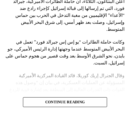
أعلن البنتاغون، الثلاثاء، أن حاملة الطائرات الأميركية، جيرالد
الإعدادات ← عام ← لوحة المفاتيح ← قم بتشغيل الزر “Slide to
فورد، التي تم إرسالها إلى قبالة إسرائيل كإجراء رادع ضد
Type”. (سترى لوناً أخضر عند تشغيل الزر.)
“الأعداء” الإقليميين من مغبة التدخل في الحرب بين حماس
وإسرائيل، وصلت بعد ظهر أمس، إلى شرق البحر الأبيض
وقد تحتاج إلى تعديل الإعدادات على هاتف Galaxy للبدء في
المتوسط.
الكتابة بالتمرير.
وكانت حاملة الطائرات “يو إس إس جيرالد فورد” تعمل في
وتعد لوحة Gboard من Google المزودة بميزة الكتابة بالتمرير هي
البحر الأبيض المتوسط عندما وجهتها إدارة الرئيس الأميركي، جو
لوحة المفاتيح القياسية لبعض هواتف Android أو يمكنك تنزيلها
بايدن، نحو الشرق الأوسط بعد وقت قصير من هجوم حماس على
بشكل منفصل لهواتف iPhone وAndroid.
إسرائيل، السبت.
كما تعد الكتابة بالتمرير أيضاً ميزة في بعض تطبيقات لوحة
وقال الجنرال إريك كوريلا، قائد القيادة المركزية الأميركية
المفاتيح الأخرى، بما في ذلك تطبيق Microsoft SwiftKey الذي
المسؤولة عن العمليات العسكرية، في بيان إن “وصول هذه
يمكنك تثبيته على هواتف Android وiPhone.
القوات ذات القدرات العالية إلى المنطقة يعد إشارة قوية للردع
إذا فكر أي طرف معاد لإسرائيل في محاولة الاستفادة من هذا
المصدر: العربية
CONTINUE READING
الوضع”.
وكان مستشار الأمن القومي الأميركي جيك سوليفان قال، في
تصريح صحفي إن الولايات المتحدة لم تحرك حاملة الطائرات إلى