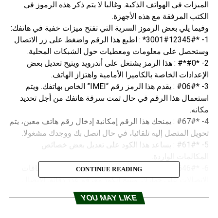
الميزات في الهواتف الذكية. وغالبا لا يتم ذكر هذه الرموز في
الكتب المرفقة مع هذه الأجهزة.
وفيما يلي بعض الرموز السرية التي تفتح ميزات خفية في هاتفك:
1- *3001#12345#* : اطبع هذا الرقم واضغط على زر الاتصال
وستحصل على معلومات ومعطيات حول الشبكات المحلية.
2- *#0*# : هذا الرمز يشتغل على أندرويد ويتيح تعديل بعض
الإعدادات الخاصة بالكاميرا الأمامية واهتزاز الهاتف.
3- *#06# : يقدم هذا الرمز رقم “IMEI” الخاص بهاتفك. ويتم
استعمال هذا الرقم في حال تمت سرقة هاتفك من أجل تحديد
مكانه.
4- *#67# : يمنحك هذا الرقم إمكانية إدخال رقم هاتف معين، يتم
تحويل المتصل إليه تلقائيا، في حال اتصل بك ووجدك مشغولا.
5- *#61# : يساعد هذا الكود على تعديل بعض خصائص
المكالمات الواردة.
6- *646# : يشتغل الكود في حال كنت قد فعلت إحدى باقات
CONTINUE READING
الاتصالات على جهازك. ويتيح الكود معرفة عدد دقائق الاتصال
المتبقية في باقتك.
YOU MAY LIKE
7- *225# : يستخدم في نفس الحالة السابقة لمعرفة قيمة
فاتورتك.