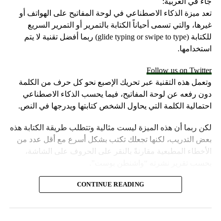
جاء في العربية:
تعد ميزة الذكاء الاصطناعي في لوحة المفاتيح على الهواتف أو
غيرها، والتي تسمى أحياناً الكتابة بالتمرير أو التمرير السريع
للكتابة (glide typing or swipe to type) ربما أفضل تقنية لا يتم
استخدامها.
Follow us on Twitter
وتعمل هذه التقنية عبر تحريك الإصبع نحو كل حرف من الكلمة
دون رفعه عن لوحة المفاتيح، فيما يحسب الذكاء الاصطناعي
احتمالية الكلمة التي يحاول الشخص كتابتها ويدرجها في النص.
لكن ربما أن هذه الميزة ليست مثالية وتتطلب طريقة الكتابة هذه
بعض التدريب، لكنها تجعلك تكتب بشكل أسرع مع أقل عدد من
الأخطاء المطبعية مقارنةً بالنقر على الحروف على الشاشة،
بحسب تقرير نشرته “واشنطن بوست”.
وتُعد الكتابة بالتمرير خياراً قياسياً للوحة المفاتيح على أجهزة
CONTINUE READING
iPhone وهواتف Samsung Galaxy وبعض هواتف Android الأخرى.
في الأثناء وحتى لو لم تكن الكتابة بالتمرير مناسبة لك، فإنها