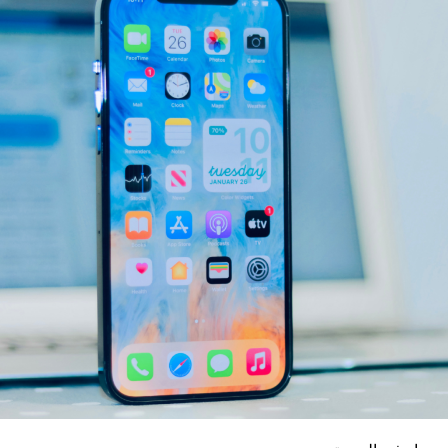
يُنتظر أن تجلب هذه الميزة تحسيناً كبيراً في عملية البحث
لمستخدمي “أندرويد”، الذين سيتمكنون من الاستفادة من الميزة،
تماماً مثل نظرائهم في “iOS” ونسخة “WhatsApp Web”.
السيناريو الأسوأ الذي قد يحصل في الحرب الأوكرانية
LIMELIGHT MEDIA
ووفقاً لموقع “wabetainfo”، فإن الميزة ستُمكّن المستخدِمون
من العثور بسهولة على موقع محادثات ورسائل محدّدة والوصول
إليها عن طريق تحديد تاريخ معيّن.
ويُعدّ هذا مفيداً بشكل خاصّ عندما يحتاج المستخدِمون إلى العودة
إلى المعلومات المهمّة التي تمّت مشاركتها في يوم ما أو
استرجاعها، خاصةً ضمن الدردشات الطويلة، مما يوفر الوقت
والجهد على مستخدمي التطبيق الأخضر.