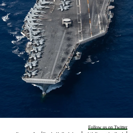
إصبعك من الحروف أثناء التمرير عبر الشاشة، ويقوم بتصنيف
احتمالية الكلمة التي اخترتها.
وعندما ترفع إصبعك عن الشاشة، ستقوم لوحة المفاتيح بإدراج
كلمة محتملة. وقد ترى أيضاً كلمات بديلة أخرى لاختيارها، على
غرار اقتراحات التصحيح التلقائي.
كيف ومتى؟
ويمكنك استخدام ميزة الكتابة بالتمرير في أي مكان تكتب فيه
النص، مثل الرسائل النصية ورسائل البريد الإلكتروني وأحياناً
لصياغة الرسائل الإخبارية.
والكتابة بالتمرير هي ميزة تلقائية في لوحة المفاتيح المدمجة
لأجهزة iPhone وهواتف Samsung Galaxy.
طريقة تفعيلها
كذلك يجب أن تكون قادراً على الكتابة بالتمرير الآن على جهاز
Follow us on Twitter
iPhone الخاص بك. إذا لم يعمل الأمر، فانتقل إلى تطبيق