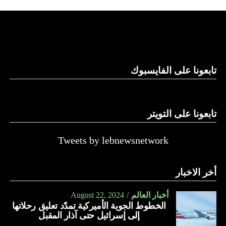
منطقة شرق البحر المتوسط من أجل حركة “حماس”، بل
“لإرسال رسالة ردع واضحة إلى الدول الأخرى أو الجهات الفاعلة
غير الحكومية التي قد تسعى إلى توسيع نطاق هذه الحرب”.
ما هي “جيرالد فورد”؟
هي حاملة طائرات تعمل بالطاقة النووية، تم تطويرها من قبل
تابعونا على الفايسبوك
قسم بناء السفن “نيوبورت نيوز” التابع لشركة “هنتنغتون
إينغلس” للصناعات البحرية الأميركية، في إطار برنامج حاملات
الطائرات CVN-21.
تابعونا على التويتر
تمثل “جيرالد فورد” أول إعادة تصميم رئيسية لحاملة الطائرات
Tweets by lebnewsnetwork
التابعة للبحرية الأميركية من طراز “نيميتز” منذ أكثر من أربعة
عقود.
أخر الاخبار
سميت هذه الفئة من حاملات الطائرات بهذا الاسم، نسبة للرئيس
الأميركي الـ38، جيرالد فورد.
أخبار العالم
August 22, 2024
الخطوط الجوية الأميركية تمدّد تعليق رحلاتها
ميزات تقنية..
إلى إسرائيل حتى آذار المقبل