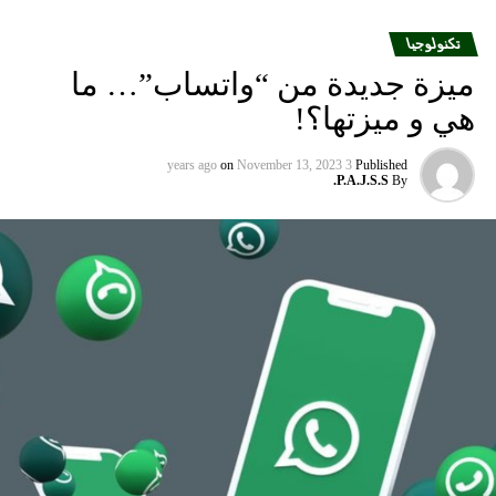
تكنولوجيا
ميزة جديدة من “واتساب”… ما
هي و ميزتها؟!
on
November 13, 2023
3 years ago
Published
P.A.J.S.S.
By