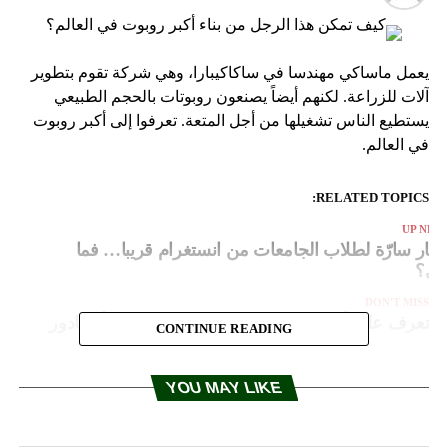
يعمل ماساكي مهندسا في ساكاكيبارا، وهي شركة تقوم بتطوير
آلات للزراعة. لكنهم أيضاً يصنعون روبوتات بالحجم الطبيعي
يستطيع الناس تشغيلها من أجل المتعة. تعرفوا إلى أكبر روبوت
في العالم.
RELATED TOPICS:
UP NEX
خبار سارّة لطلاب الجامعات من انستغرام قريبا… فما
ي؟
DON'T MISS
تعرف على أحدث سيارة رياضية من لامبرغيني أفانتادور
CONTINUE READING
YOU MAY LIKE