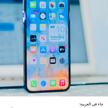
يُنتظر أن تجلب هذه الميزة تحسيناً كبيراً في عملية البحث
لمستخدمي “أندرويد”، الذين سيتمكنون من الاستفادة من الميزة،
تماماً مثل نظرائهم في “iOS” ونسخة “WhatsApp Web”.
السيناريو الأسوأ الذي قد يحصل في الحرب الأوكرانية
LIMELIGHT MEDIA
ووفقاً لموقع “wabetainfo”، فإن الميزة ستُمكّن المستخدِمون
من العثور بسهولة على موقع محادثات ورسائل محدّدة والوصول
إليها عن طريق تحديد تاريخ معيّن.
ويُعدّ هذا مفيداً بشكل خاصّ عندما يحتاج المستخدِمون إلى العودة
إلى المعلومات المهمّة التي تمّت مشاركتها في يوم ما أو
استرجاعها، خاصةً ضمن الدردشات الطويلة، مما يوفر الوقت
والجهد على مستخدمي التطبيق الأخضر.
جاء في العربية: