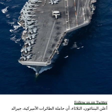
احتمالية الكلمة التي اخترتها.
وعندما ترفع إصبعك عن الشاشة، ستقوم لوحة المفاتيح بإدراج
كلمة محتملة. وقد ترى أيضاً كلمات بديلة أخرى لاختيارها، على
غرار اقتراحات التصحيح التلقائي.
كيف ومتى؟
ويمكنك استخدام ميزة الكتابة بالتمرير في أي مكان تكتب فيه
النص، مثل الرسائل النصية ورسائل البريد الإلكتروني وأحياناً
لصياغة الرسائل الإخبارية.
والكتابة بالتمرير هي ميزة تلقائية في لوحة المفاتيح المدمجة
لأجهزة iPhone وهواتف Samsung Galaxy.
طريقة تفعيلها
كذلك يجب أن تكون قادراً على الكتابة بالتمرير الآن على جهاز
Follow us on Twitter
iPhone الخاص بك. إذا لم يعمل الأمر، فانتقل إلى تطبيق
أعلن البنتاغون، الثلاثاء، أن حاملة الطائرات الأميركية، جيرالد
الإعدادات ← عام ← لوحة المفاتيح ← قم بتشغيل الزر “Slide to