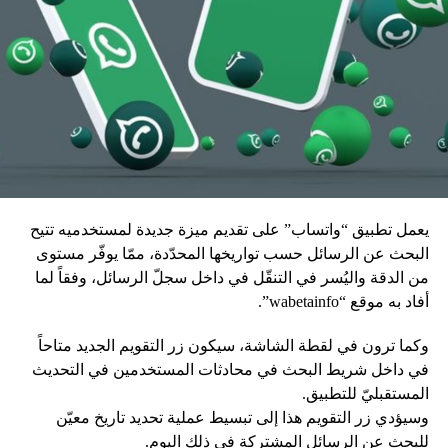
يعمل تطبيق “واتساب” على تقديم ميزة جديدة لمستخدميه تتيح
البحث عن الرسائل حسب تواريخها المحدّدة، ممّا يوفّر مستوى
من الدقة واليُسر في التنقّل في داخل سجلّ الرسائل، وفقاً لما
أفاد به موقع “wabetainfo”.
وكما ترون في لقطة الشاشة، سيكون زر التقويم الجديد متاحاً
في داخل شريط البحث في محادثات المستخدمين في التحديث
المستقبليّ للتطبيق.
وسيؤدي زر التقويم هذا إلى تبسيط عملية تحديد تاريخ معيّن
للبحث عن الرسائل المشتركة في ذلك اليوم.