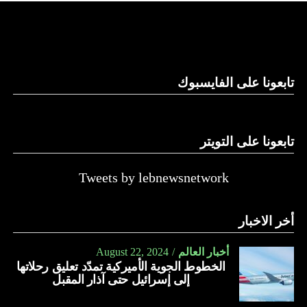
“لإرسال رسالة ردع واضحة إلى الدول الأخرى أو الجهات الفاعلة
غير الحكومية التي قد تسعى إلى توسيع نطاق هذه الحرب”.
ما هي “جيرالد فورد”؟
هي حاملة طائرات تعمل بالطاقة النووية، تم تطويرها من قبل
تابعونا على الفايسبوك
قسم بناء السفن “نيوبورت نيوز” التابع لشركة “هنتنغتون
إينغلس” للصناعات البحرية الأميركية، في إطار برنامج حاملات
الطائرات CVN-21.
تابعونا على التويتر
تمثل “جيرالد فورد” أول إعادة تصميم رئيسية لحاملة الطائرات
Tweets by lebnewsnetwork
التابعة للبحرية الأميركية من طراز “نيميتز” منذ أكثر من أربعة
عقود.
أخر الاخبار
سميت هذه الفئة من حاملات الطائرات بهذا الاسم، نسبة للرئيس
الأميركي الـ38، جيرالد فورد.
أخبار العالم
August 22, 2024
الخطوط الجوية الأميركية تمدّد تعليق رحلاتها
ميزات تقنية..
إلى إسرائيل حتى آذار المقبل
تستطيع حمل 90 طائرة مقاتلة من أسراب مختلفة (إف 35 وإف