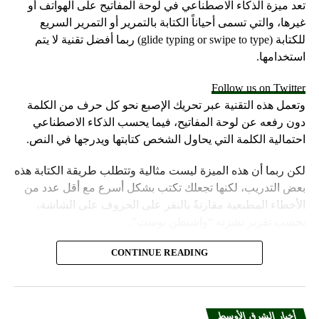
تعد ميزة الذكاء الاصطناعي في لوحة المفاتيح على الهواتف أو
غيرها، والتي تسمى أحياناً الكتابة بالتمرير أو التمرير السريع
للكتابة (glide typing or swipe to type) ربما أفضل تقنية لا يتم
استخدامها.
Follow us on Twitter
وتعمل هذه التقنية عبر تحريك الإصبع نحو كل حرف من الكلمة
دون رفعه عن لوحة المفاتيح، فيما يحسب الذكاء الاصطناعي
احتمالية الكلمة التي يحاول الشخص كتابتها ويدرجها في النص.
لكن ربما أن هذه الميزة ليست مثالية وتتطلب طريقة الكتابة هذه
بعض التدريب، لكنها تجعلك تكتب بشكل أسرع مع أقل عدد من
الأخطاء المطبعية مقارنةً بالنقر على الحروف على الشاشة،
بحسب تقرير نشرته “واشنطن بوست”.
وتُعد الكتابة بالتمرير خياراً قياسياً للوحة المفاتيح على أجهزة
CONTINUE READING
iPhone وهواتف Samsung Galaxy وبعض هواتف Android الأخرى.
في الأثناء وحتى لو لم تكن الكتابة بالتمرير مناسبة لك، فإنها
أخبار الشرق الأوسط
توضح أن الذكاء الاصطناعي ليس مضطراً إلى اختراع كلمات من