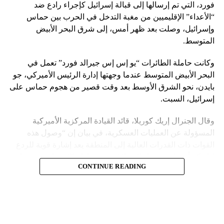
فورد، التي تم إرسالها إلى قبالة إسرائيل كإجراء رادع ضد
Type”. (سترى لوناً أخضر عند تشغيل الزر.)
“الأعداء” الإقليميين من مغبة التدخل في الحرب بين حماس
وإسرائيل، وصلت بعد ظهر أمس، إلى شرق البحر الأبيض
وقد تحتاج إلى تعديل الإعدادات على هاتف Galaxy للبدء في
المتوسط.
الكتابة بالتمرير.
وكانت حاملة الطائرات “يو إس إس جيرالد فورد” تعمل في
وتعد لوحة Gboard من Google المزودة بميزة الكتابة بالتمرير هي
البحر الأبيض المتوسط عندما وجهتها إدارة الرئيس الأميركي، جو
لوحة المفاتيح القياسية لبعض هواتف Android أو يمكنك تنزيلها
بايدن، نحو الشرق الأوسط بعد وقت قصير من هجوم حماس على
بشكل منفصل لهواتف iPhone وAndroid.
إسرائيل، السبت.
كما تعد الكتابة بالتمرير أيضاً ميزة في بعض تطبيقات لوحة
وقال الجنرال إريك كوريلا، قائد القيادة المركزية الأميركية
المفاتيح الأخرى، بما في ذلك تطبيق Microsoft SwiftKey الذي
المسؤولة عن العمليات العسكرية، في بيان إن “وصول هذه
يمكنك تثبيته على هواتف Android وiPhone.
القوات ذات القدرات العالية إلى المنطقة يعد إشارة قوية للردع
إذا فكر أي طرف معاد لإسرائيل في محاولة الاستفادة من هذا
المصدر: العربية
CONTINUE READING
الوضع”.
وكان مستشار الأمن القومي الأميركي جيك سوليفان قال، في
تصريح صحفي إن الولايات المتحدة لم تحرك حاملة الطائرات إلى
منطقة شرق البحر المتوسط من أجل حركة “حماس”، بل