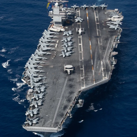
ويوجد على هاتفك نظام ذكاء اصطناعي “يتعلم” كيفية التعرف
على الأنماط والتنبؤ بالنتائج. إذ أن هناك ثلاثة أدلة لتخمين ما تكتبه
بالتمرير.
ونها الإحداثيات المكانية، إذ يفحص الذكاء الاصطناعي مدى قرب
إصبعك من الحروف أثناء التمرير عبر الشاشة، ويقوم بتصنيف
احتمالية الكلمة التي اخترتها.
وعندما ترفع إصبعك عن الشاشة، ستقوم لوحة المفاتيح بإدراج
كلمة محتملة. وقد ترى أيضاً كلمات بديلة أخرى لاختيارها، على
غرار اقتراحات التصحيح التلقائي.
كيف ومتى؟
ويمكنك استخدام ميزة الكتابة بالتمرير في أي مكان تكتب فيه
النص، مثل الرسائل النصية ورسائل البريد الإلكتروني وأحياناً
لصياغة الرسائل الإخبارية.