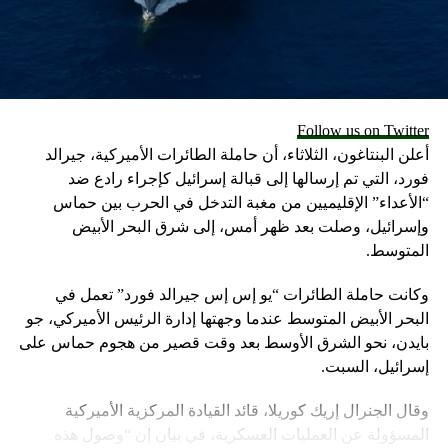
والكتابة بالتمرير هي ميزة تلقائية في لوحة المفاتيح المدمجة
لأجهزة iPhone وهواتف Samsung Galaxy.
طريقة تفعيلها
كذلك يجب أن تكون قادراً على الكتابة بالتمرير الآن على جهاز
Follow us on Twitter
iPhone الخاص بك. إذا لم يعمل الأمر، فانتقل إلى تطبيق
أعلن البنتاغون، الثلاثاء، أن حاملة الطائرات الأميركية، جيرالد
الإعدادات ← عام ← لوحة المفاتيح ← قم بتشغيل الزر “Slide to
فورد، التي تم إرسالها إلى قبالة إسرائيل كإجراء رادع ضد
Type”. (سترى لوناً أخضر عند تشغيل الزر.)
“الأعداء” الإقليميين من مغبة التدخل في الحرب بين حماس
وإسرائيل، وصلت بعد ظهر أمس، إلى شرق البحر الأبيض
وقد تحتاج إلى تعديل الإعدادات على هاتف Galaxy للبدء في
المتوسط.
الكتابة بالتمرير.
وكانت حاملة الطائرات “يو إس إس جيرالد فورد” تعمل في
وتعد لوحة Gboard من Google المزودة بميزة الكتابة بالتمرير هي
البحر الأبيض المتوسط عندما وجهتها إدارة الرئيس الأميركي، جو
لوحة المفاتيح القياسية لبعض هواتف Android أو يمكنك تنزيلها
بايدن، نحو الشرق الأوسط بعد وقت قصير من هجوم حماس على
بشكل منفصل لهواتف iPhone وAndroid.
إسرائيل، السبت.
كما تعد الكتابة بالتمرير أيضاً ميزة في بعض تطبيقات لوحة
وقال الجنرال إريك كوريلا، قائد القيادة المركزية الأميركية
المفاتيح الأخرى، بما في ذلك تطبيق Microsoft SwiftKey الذي
المسؤولة عن العمليات العسكرية، في بيان إن “وصول هذه
يمكنك تثبيته على هواتف Android وiPhone.