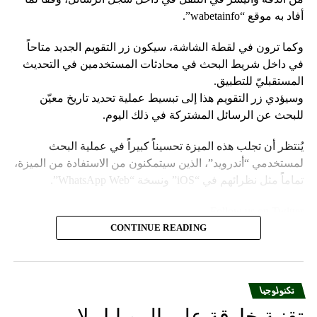
أفاد به موقع “wabetainfo”.
وكما ترون في لقطة الشاشة، سيكون زر التقويم الجديد متاحاً
في داخل شريط البحث في محادثات المستخدمين في التحديث
المستقبليّ للتطبيق.
وسيؤدي زر التقويم هذا إلى تبسيط عملية تحديد تاريخ معيّن
للبحث عن الرسائل المشتركة في ذلك اليوم.
يُنتظر أن تجلب هذه الميزة تحسيناً كبيراً في عملية البحث
لمستخدمي “أندرويد”، الذين سيتمكنون من الاستفادة من الميزة،
تماماً مثل نظرائهم في “iOS” ونسخة “WhatsApp Web”.
Follow us on Twitter
CONTINUE READING
يعمل تطبيق “واتساب” على تقديم ميزة جديدة لمستخدميه تتيح
البحث عن الرسائل حسب تواريخها المحدّدة، ممّا يوفّر مستوى
من الدقة واليُسر في التنقّل في داخل سجلّ الرسائل، وفقاً لما
تكنولوجيا
أفاد به موقع “wabetainfo”.
تقنية خارقة على الموبايل لا