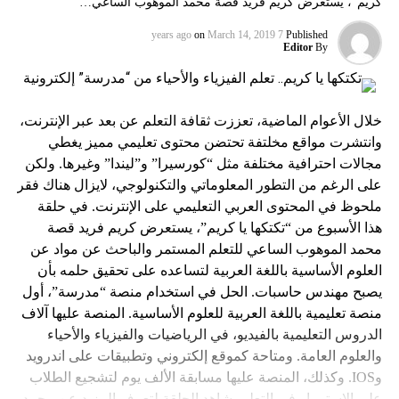
كريم”، يستعرض كريم فريد قصة محمد الموهوب الساعي…
on
March 14, 2019
7 years ago
Published
Editor
By
خلال الأعوام الماضية، تعززت ثقافة التعلم عن بعد عبر الإنترنت،
وانتشرت مواقع مخلتفة تحتضن محتوى تعليمي مميز يغطي
مجالات احترافية مختلفة مثل “كورسيرا” و”ليندا” وغيرها. ولكن
على الرغم من التطور المعلوماتي والتكنولوجي، لايزال هناك فقر
ملحوظ في المحتوى العربي التعليمي على الإنترنت. في حلقة
هذا الأسبوع من “تكتكها يا كريم”، يستعرض كريم فريد قصة
محمد الموهوب الساعي للتعلم المستمر والباحث عن مواد عن
العلوم الأساسية باللغة العربية لتساعده على تحقيق حلمه بأن
يصبح مهندس حاسبات. الحل في استخدام منصة “مدرسة”، أول
منصة تعليمية باللغة العربية للعلوم الأساسية. المنصة عليها آلاف
الدروس التعليمية بالفيديو، في الرياضيات والفيزياء والأحياء
والعلوم العامة. ومتاحة كموقع إلكتروني وتطبيقات على اندرويد
وIOS. وكذلك، المنصة عليها مسابقة الألف يوم لتشجيع الطلاب
على الاستمرار في التعلم. شاهد الحلقة لتعرف المزيد عن محمد