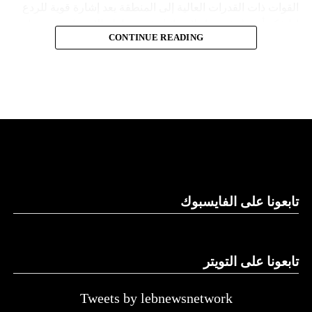
القوات ذات القدرات العالية إلى المنطقة يعد إشارة قوية للردع
إذا فكر أي طرف معاد لإسرائيل في محاولة الاستفادة من هذا
المصدر: العربية
CONTINUE READING
الوضع”.
وكان مستشار الأمن القومي الأميركي جيك سوليفان قال، في
تصريح صحفي إن الولايات المتحدة لم تحرك حاملة الطائرات إلى
منطقة شرق البحر المتوسط من أجل حركة “حماس”، بل
“لإرسال رسالة ردع واضحة إلى الدول الأخرى أو الجهات الفاعلة
غير الحكومية التي قد تسعى إلى توسيع نطاق هذه الحرب”.
ما هي “جيرالد فورد”؟
هي حاملة طائرات تعمل بالطاقة النووية، تم تطويرها من قبل
تابعونا على الفايسبوك
قسم بناء السفن “نيوبورت نيوز” التابع لشركة “هنتنغتون
إينغلس” للصناعات البحرية الأميركية، في إطار برنامج حاملات
الطائرات CVN-21.
تابعونا على التويتر
تمثل “جيرالد فورد” أول إعادة تصميم رئيسية لحاملة الطائرات
Tweets by lebnewsnetwork
التابعة للبحرية الأميركية من طراز “نيميتز” منذ أكثر من أربعة