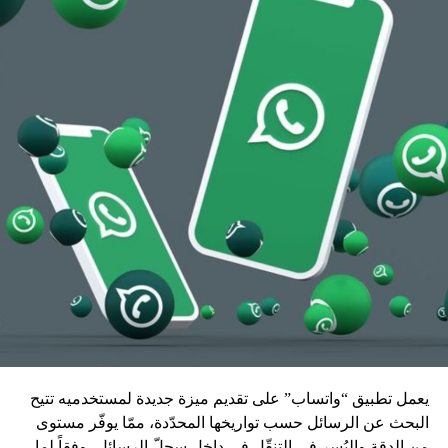
يعمل تطبيق “واتساب” على تقديم ميزة جديدة لمستخدميه تتيح
البحث عن الرسائل حسب تواريخها المحدّدة، ممّا يوفّر مستوى
من الدقة واليُسر في التنقّل في داخل سجلّ الرسائل، وفقاً لما