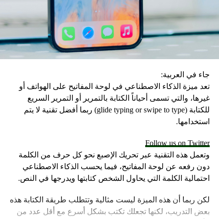
استرجاعها، خاصةً ضمن الدردشات الطويلة، مما يوفر الوقت
والجهد على مستخدمي التطبيق الأخضر.
جاء في العربية:
تعد ميزة الذكاء الاصطناعي في لوحة المفاتيح على الهواتف أو
غيرها، والتي تسمى أحياناً الكتابة بالتمرير أو التمرير السريع
للكتابة (glide typing or swipe to type) ربما أفضل تقنية لا يتم
استخدامها.
Follow us on Twitter
وتعمل هذه التقنية عبر تحريك الإصبع نحو كل حرف من الكلمة
دون رفعه عن لوحة المفاتيح، فيما يحسب الذكاء الاصطناعي
احتمالية الكلمة التي يحاول الشخص كتابتها ويدرجها في النص.
لكن ربما أن هذه الميزة ليست مثالية وتتطلب طريقة الكتابة هذه
بعض التدريب، لكنها تجعلك تكتب بشكل أسرع مع أقل عدد من