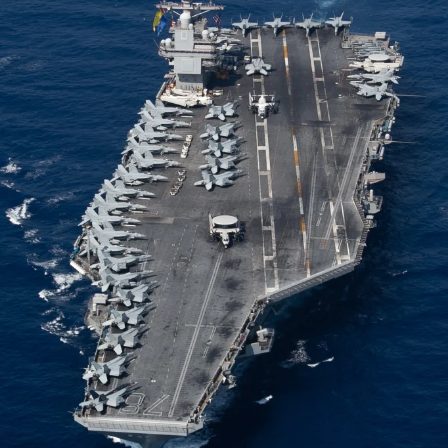
ويوجد على هاتفك نظام ذكاء اصطناعي “يتعلم” كيفية التعرف
على الأنماط والتنبؤ بالنتائج. إذ أن هناك ثلاثة أدلة لتخمين ما تكتبه
بالتمرير.
ونها الإحداثيات المكانية، إذ يفحص الذكاء الاصطناعي مدى قرب
إصبعك من الحروف أثناء التمرير عبر الشاشة، ويقوم بتصنيف
احتمالية الكلمة التي اخترتها.
وعندما ترفع إصبعك عن الشاشة، ستقوم لوحة المفاتيح بإدراج
كلمة محتملة. وقد ترى أيضاً كلمات بديلة أخرى لاختيارها، على
غرار اقتراحات التصحيح التلقائي.
كيف ومتى؟
ويمكنك استخدام ميزة الكتابة بالتمرير في أي مكان تكتب فيه
النص، مثل الرسائل النصية ورسائل البريد الإلكتروني وأحياناً
لصياغة الرسائل الإخبارية.