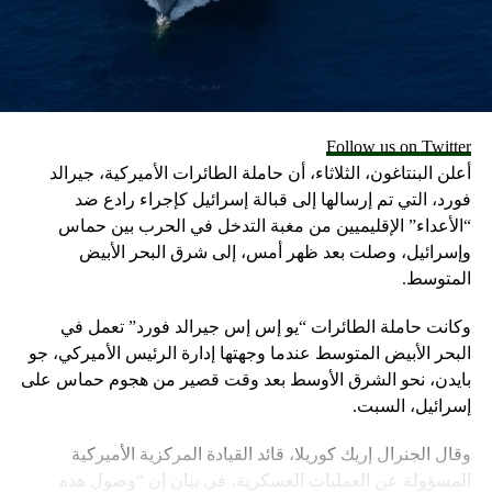
والكتابة بالتمرير هي ميزة تلقائية في لوحة المفاتيح المدمجة
لأجهزة iPhone وهواتف Samsung Galaxy.
طريقة تفعيلها
كذلك يجب أن تكون قادراً على الكتابة بالتمرير الآن على جهاز
Follow us on Twitter
iPhone الخاص بك. إذا لم يعمل الأمر، فانتقل إلى تطبيق
أعلن البنتاغون، الثلاثاء، أن حاملة الطائرات الأميركية، جيرالد
الإعدادات ← عام ← لوحة المفاتيح ← قم بتشغيل الزر “Slide to
فورد، التي تم إرسالها إلى قبالة إسرائيل كإجراء رادع ضد
Type”. (سترى لوناً أخضر عند تشغيل الزر.)
“الأعداء” الإقليميين من مغبة التدخل في الحرب بين حماس
وإسرائيل، وصلت بعد ظهر أمس، إلى شرق البحر الأبيض
وقد تحتاج إلى تعديل الإعدادات على هاتف Galaxy للبدء في
المتوسط.
الكتابة بالتمرير.
وكانت حاملة الطائرات “يو إس إس جيرالد فورد” تعمل في
وتعد لوحة Gboard من Google المزودة بميزة الكتابة بالتمرير هي
البحر الأبيض المتوسط عندما وجهتها إدارة الرئيس الأميركي، جو
لوحة المفاتيح القياسية لبعض هواتف Android أو يمكنك تنزيلها
بايدن، نحو الشرق الأوسط بعد وقت قصير من هجوم حماس على
بشكل منفصل لهواتف iPhone وAndroid.
إسرائيل، السبت.
كما تعد الكتابة بالتمرير أيضاً ميزة في بعض تطبيقات لوحة
وقال الجنرال إريك كوريلا، قائد القيادة المركزية الأميركية
المفاتيح الأخرى، بما في ذلك تطبيق Microsoft SwiftKey الذي
المسؤولة عن العمليات العسكرية، في بيان إن “وصول هذه
يمكنك تثبيته على هواتف Android وiPhone.