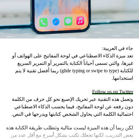
استرجاعها، خاصةً ضمن الدردشات الطويلة، مما يوفر الوقت
والجهد على مستخدمي التطبيق الأخضر.
جاء في العربية:
تعد ميزة الذكاء الاصطناعي في لوحة المفاتيح على الهواتف أو
غيرها، والتي تسمى أحياناً الكتابة بالتمرير أو التمرير السريع
للكتابة (glide typing or swipe to type) ربما أفضل تقنية لا يتم
استخدامها.
Follow us on Twitter
وتعمل هذه التقنية عبر تحريك الإصبع نحو كل حرف من الكلمة
دون رفعه عن لوحة المفاتيح، فيما يحسب الذكاء الاصطناعي
احتمالية الكلمة التي يحاول الشخص كتابتها ويدرجها في النص.
لكن ربما أن هذه الميزة ليست مثالية وتتطلب طريقة الكتابة هذه
بعض التدريب، لكنها تجعلك تكتب بشكل أسرع مع أقل عدد من