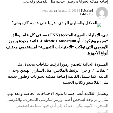
إضافة ممكنة لحيوانات وطيور جديدة مثل الفلامنغو وكلاب…
on
August 19, 2018
8 years ago
Published
Editor
By
دبي، الإمارات العربية المتحدة (
CNN
) — في كل عام، يطلق
“مجمع يونيكود”، أو
Unicode Consortium
، قائمة جديدة برموز
الايموجي التي تواكب “الاحتياجات التعبيرية” لمستخدمي مختلف
أنواع الأجهزة.
المسودة الحالية تتضمن رموزا ترتبط بثقافات محددة، مثل
“الفلافل”، وأخرى ترتبط بالملابس، مثل الساري الهندي وحذاء
الباليه، كما تشمل القائمة إضافة ممكنة لحيوانات وطيور جديدة
مثل الفلامنغو وكلاب الخدمة.
وتشمل القائمة أيضا اهتماما بذوي الاحتياجات الخاصة ومعداتهم،
مثل رمز وجه لشخص أصم، ورمز للكرسي المتحرك، والكرسي
المتحرك الأتوماتيكي، إضافة إلى أذن فيها سماعة لضعيفي
السمع.