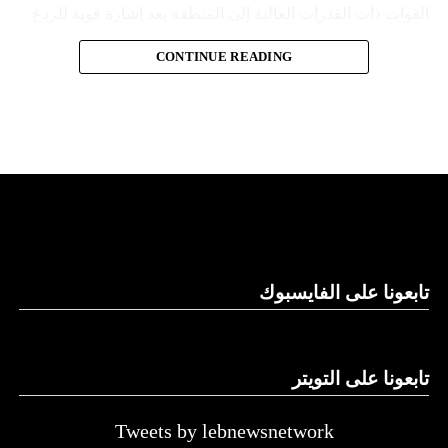
القوات ذات القدرات العالية إلى المنطقة يعد إشارة قوية للردع
إذا فكر أي طرف معاد لإسرائيل في محاولة الاستفادة من هذا
المصدر: العربية
CONTINUE READING
الوضع”.
وكان مستشار الأمن القومي الأميركي جيك سوليفان قال، في
تصريح صحفي إن الولايات المتحدة لم تحرك حاملة الطائرات إلى
منطقة شرق البحر المتوسط من أجل حركة “حماس”، بل
“لإرسال رسالة ردع واضحة إلى الدول الأخرى أو الجهات الفاعلة
غير الحكومية التي قد تسعى إلى توسيع نطاق هذه الحرب”.
ما هي “جيرالد فورد”؟
هي حاملة طائرات تعمل بالطاقة النووية، تم تطويرها من قبل
تابعونا على الفايسبوك
قسم بناء السفن “نيوبورت نيوز” التابع لشركة “هنتنغتون
إينغلس” للصناعات البحرية الأميركية، في إطار برنامج حاملات
الطائرات CVN-21.
تابعونا على التويتر
تمثل “جيرالد فورد” أول إعادة تصميم رئيسية لحاملة الطائرات
Tweets by lebnewsnetwork
التابعة للبحرية الأميركية من طراز “نيميتز” منذ أكثر من أربعة