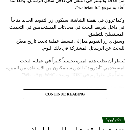
من الدقة واليُسر في التنقّل في داخل سجلّ الرسائل، وفقاً لما
أفاد به موقع “wabetainfo”.
وكما ترون في لقطة الشاشة، سيكون زر التقويم الجديد متاحاً
في داخل شريط البحث في محادثات المستخدمين في التحديث
المستقبليّ للتطبيق.
وسيؤدي زر التقويم هذا إلى تبسيط عملية تحديد تاريخ معيّن
للبحث عن الرسائل المشتركة في ذلك اليوم.
يُنتظر أن تجلب هذه الميزة تحسيناً كبيراً في عملية البحث
لمستخدمي “أندرويد”، الذين سيتمكنون من الاستفادة من الميزة،
تماماً مثل نظرائهم في “iOS” ونسخة “WhatsApp Web”.
Follow us on Twitter
CONTINUE READING
يعمل تطبيق “واتساب” على تقديم ميزة جديدة لمستخدميه تتيح
البحث عن الرسائل حسب تواريخها المحدّدة، ممّا يوفّر مستوى
من الدقة واليُسر في التنقّل في داخل سجلّ الرسائل، وفقاً لما
تكنولوجيا
أفاد به موقع “wabetainfo”.