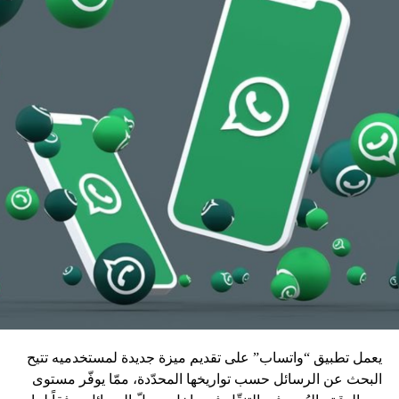
يعمل تطبيق “واتساب” على تقديم ميزة جديدة لمستخدميه تتيح
البحث عن الرسائل حسب تواريخها المحدّدة، ممّا يوفّر مستوى