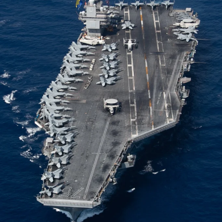
ويوجد على هاتفك نظام ذكاء اصطناعي “يتعلم” كيفية التعرف
على الأنماط والتنبؤ بالنتائج. إذ أن هناك ثلاثة أدلة لتخمين ما تكتبه
بالتمرير.
ونها الإحداثيات المكانية، إذ يفحص الذكاء الاصطناعي مدى قرب
إصبعك من الحروف أثناء التمرير عبر الشاشة، ويقوم بتصنيف
احتمالية الكلمة التي اخترتها.
وعندما ترفع إصبعك عن الشاشة، ستقوم لوحة المفاتيح بإدراج
كلمة محتملة. وقد ترى أيضاً كلمات بديلة أخرى لاختيارها، على
غرار اقتراحات التصحيح التلقائي.
كيف ومتى؟
ويمكنك استخدام ميزة الكتابة بالتمرير في أي مكان تكتب فيه
النص، مثل الرسائل النصية ورسائل البريد الإلكتروني وأحياناً
لصياغة الرسائل الإخبارية.
والكتابة بالتمرير هي ميزة تلقائية في لوحة المفاتيح المدمجة