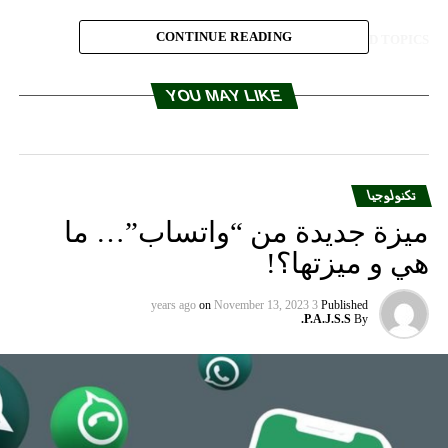
CONTINUE READING
RELATED TOPICS:
UP NEX
بل تكشف عن هواتفها الجديدة.. تعرّف على هاتفي آيفون
YOU MAY LIKE
X وXS ماكس
DON'T MISS
شاهد شبكة أقمار صناعية وهي تلتقط القمامة في الفضاء
تكنولوجيا
ميزة جديدة من “واتساب”… ما
هي و ميزتها؟!
on
November 13, 2023
3 years ago
Published
P.A.J.S.S.
By