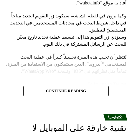
أفاد به موقع “wabetainfo”.
وكما ترون في لقطة الشاشة، سيكون زر التقويم الجديد متاحاً
في داخل شريط البحث في محادثات المستخدمين في التحديث
المستقبليّ للتطبيق.
وسيؤدي زر التقويم هذا إلى تبسيط عملية تحديد تاريخ معيّن
للبحث عن الرسائل المشتركة في ذلك اليوم.
يُنتظر أن تجلب هذه الميزة تحسيناً كبيراً في عملية البحث
لمستخدمي “أندرويد”، الذين سيتمكنون من الاستفادة من الميزة،
تماماً مثل نظرائهم في “iOS” ونسخة “WhatsApp Web”.
Follow us on Twitter
CONTINUE READING
يعمل تطبيق “واتساب” على تقديم ميزة جديدة لمستخدميه تتيح
البحث عن الرسائل حسب تواريخها المحدّدة، ممّا يوفّر مستوى
من الدقة واليُسر في التنقّل في داخل سجلّ الرسائل، وفقاً لما
تكنولوجيا
أفاد به موقع “wabetainfo”.
تقنية خارقة على الموبايل لا
وكما ترون في لقطة الشاشة، سيكون زر التقويم الجديد متاحاً