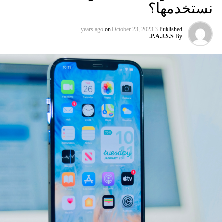
نستخدمها؟
في داخل شريط البحث في محادثات المستخدمين في التحديث
المستقبليّ للتطبيق.
on
October 23, 2023
3 years ago
Published
P.A.J.S.S.
By
وسيؤدي زر التقويم هذا إلى تبسيط عملية تحديد تاريخ معيّن
للبحث عن الرسائل المشتركة في ذلك اليوم.
يُنتظر أن تجلب هذه الميزة تحسيناً كبيراً في عملية البحث
لمستخدمي “أندرويد”، الذين سيتمكنون من الاستفادة من الميزة،
تماماً مثل نظرائهم في “iOS” ونسخة “WhatsApp Web”.
السيناريو الأسوأ الذي قد يحصل في الحرب الأوكرانية
LIMELIGHT MEDIA
ووفقاً لموقع “wabetainfo”، فإن الميزة ستُمكّن المستخدِمون
من العثور بسهولة على موقع محادثات ورسائل محدّدة والوصول
إليها عن طريق تحديد تاريخ معيّن.
ويُعدّ هذا مفيداً بشكل خاصّ عندما يحتاج المستخدِمون إلى العودة
إلى المعلومات المهمّة التي تمّت مشاركتها في يوم ما أو
استرجاعها، خاصةً ضمن الدردشات الطويلة، مما يوفر الوقت