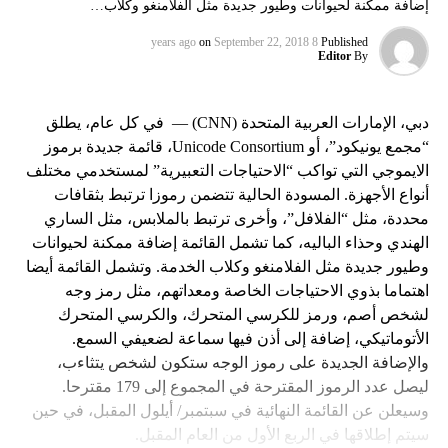
إضافة ممكنة لحيوانات وطيور جديدة مثل الفلامنغو وكلاب…
on
September 22, 2018
8 years ago
Published
Editor
By
دبي، الإمارات العربية المتحدة (CNN) — في كل عام، يطلق
“مجمع يونيكود”، أو Unicode Consortium، قائمة جديدة برموز
الايموجي التي تواكب “الاحتياجات التعبيرية” لمستخدمي مختلف
أنواع الأجهزة. المسودة الحالية تتضمن رموزا ترتبط بثقافات
محددة، مثل “الفلافل”، وأخرى ترتبط بالملابس، مثل الساري
الهندي وحذاء الباليه، كما تشمل القائمة إضافة ممكنة لحيوانات
وطيور جديدة مثل الفلامنغو وكلاب الخدمة. وتشمل القائمة أيضا
اهتماما بذوي الاحتياجات الخاصة ومعداتهم، مثل رمز وجه
لشخص أصم، ورمز للكرسي المتحرك، والكرسي المتحرك
الأتوماتيكي، إضافة إلى أذن فيها سماعة لضعيفي السمع.
والإضافة الجديدة على رموز الوجه ستكون لشخص يتثاءب،
ليصل عدد الرموز المقترحة في المجموع إلى 179 مقترحا.
وسيعلن عن القائمة النهائية في سبتمبر/ أيلول المقبل، في حين
سيتم إطلاقها في الربع الأول من العام المقبل.