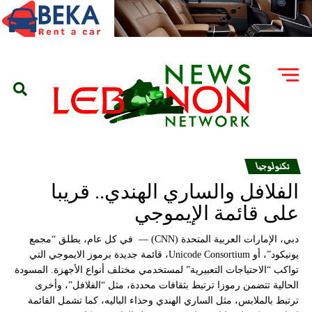
تكنولوجيا
الفلافل والساري الهندي.. قريبا
على قائمة الإيموجي
دبي، الإمارات العربية المتحدة (CNN) — في كل عام، يطلق “مجمع
يونيكود”، أو Unicode Consortium، قائمة جديدة برموز الايموجي التي
تواكب “الاحتياجات التعبيرية” لمستخدمي مختلف أنواع الأجهزة. المسودة
الحالية تتضمن رموزا ترتبط بثقافات محددة، مثل “الفلافل”، وأخرى
ترتبط بالملابس، مثل الساري الهندي وحذاء الباليه، كما تشمل القائمة