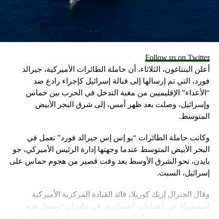
لأجهزة iPhone وهواتف Samsung Galaxy.
طريقة تفعيلها
كذلك يجب أن تكون قادراً على الكتابة بالتمرير الآن على جهاز
Follow us on Twitter
iPhone الخاص بك. إذا لم يعمل الأمر، فانتقل إلى تطبيق
أعلن البنتاغون، الثلاثاء، أن حاملة الطائرات الأميركية، جيرالد
الإعدادات ← عام ← لوحة المفاتيح ← قم بتشغيل الزر “Slide to
فورد، التي تم إرسالها إلى قبالة إسرائيل كإجراء رادع ضد
Type”. (سترى لوناً أخضر عند تشغيل الزر.)
“الأعداء” الإقليميين من مغبة التدخل في الحرب بين حماس
وإسرائيل، وصلت بعد ظهر أمس، إلى شرق البحر الأبيض
وقد تحتاج إلى تعديل الإعدادات على هاتف Galaxy للبدء في
المتوسط.
الكتابة بالتمرير.
وكانت حاملة الطائرات “يو إس إس جيرالد فورد” تعمل في
وتعد لوحة Gboard من Google المزودة بميزة الكتابة بالتمرير هي
البحر الأبيض المتوسط عندما وجهتها إدارة الرئيس الأميركي، جو
لوحة المفاتيح القياسية لبعض هواتف Android أو يمكنك تنزيلها
بايدن، نحو الشرق الأوسط بعد وقت قصير من هجوم حماس على
بشكل منفصل لهواتف iPhone وAndroid.
إسرائيل، السبت.
كما تعد الكتابة بالتمرير أيضاً ميزة في بعض تطبيقات لوحة
وقال الجنرال إريك كوريلا، قائد القيادة المركزية الأميركية
المفاتيح الأخرى، بما في ذلك تطبيق Microsoft SwiftKey الذي
المسؤولة عن العمليات العسكرية، في بيان إن “وصول هذه
يمكنك تثبيته على هواتف Android وiPhone.
القوات ذات القدرات العالية إلى المنطقة يعد إشارة قوية للردع