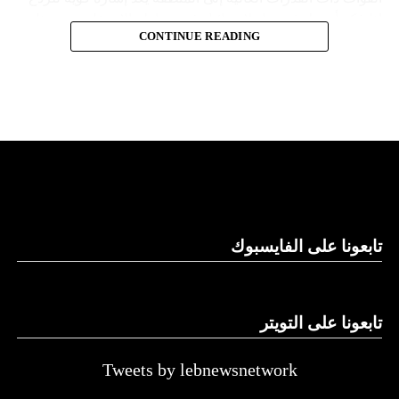
إذا فكر أي طرف معاد لإسرائيل في محاولة الاستفادة من هذا
المصدر: العربية
CONTINUE READING
الوضع”.
وكان مستشار الأمن القومي الأميركي جيك سوليفان قال، في
تصريح صحفي إن الولايات المتحدة لم تحرك حاملة الطائرات إلى
منطقة شرق البحر المتوسط من أجل حركة “حماس”، بل
“لإرسال رسالة ردع واضحة إلى الدول الأخرى أو الجهات الفاعلة
غير الحكومية التي قد تسعى إلى توسيع نطاق هذه الحرب”.
ما هي “جيرالد فورد”؟
هي حاملة طائرات تعمل بالطاقة النووية، تم تطويرها من قبل
تابعونا على الفايسبوك
قسم بناء السفن “نيوبورت نيوز” التابع لشركة “هنتنغتون
إينغلس” للصناعات البحرية الأميركية، في إطار برنامج حاملات
الطائرات CVN-21.
تابعونا على التويتر
تمثل “جيرالد فورد” أول إعادة تصميم رئيسية لحاملة الطائرات
Tweets by lebnewsnetwork
التابعة للبحرية الأميركية من طراز “نيميتز” منذ أكثر من أربعة
عقود.