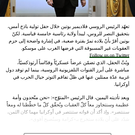
تعهّد الرئيس الروسي فلاديمير بوتين خلال حفل تولية باذخ أمس،
بتحقيق النصر للروس، ليبدأ ولاية رئاسية خامسة قياسية. لكنّ
بوتين أقرّ بأنّ بلاده تمرّ بفترة صعبة، في إشارة واضحة إلى حزم
العقوبات غير المسبوقة التي فرضها الغرب على موسكو.
Follow us on Twitter
وبُثّ الحفل، الذي تضمّن عرضاً عسكريّاً وقدّاساً أرثوذكسيّاً،
مباشرة على أبرز القنوات التلفزيونية الروسية، بينما لم توفد دول
غربية عدّة ممثلين عنها في ظلّ تفاقم التوتر حيال الحرب في
أوكرانيا.
وبعد تأديته اليمين، قال الرئيس «المتوّج»: «نحن متّحدون وأمة
عظيمة وسنتجاوز معاً كلّ العقبات ونُحقّق كلّ ما خطّطنا له ومعاً
سننتصر». وإذ أكد أن قواته ستنتصر في أوكرانيا مهما كان الثمن،
شدّد على أن بلاده ستخرج بـ»كرامة وستُصبح أقوى».
واعتبر «القيصر» من قاعة «سانت أندروز» في الكرملين، حيث