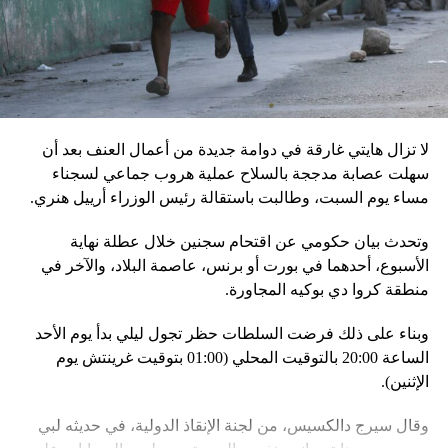
إقليميّاً، أعلن الجيش البيلاروسي أنّه بدأ مناورة للتحقّق من درجة
استعداد قاذفات الأسلحة النووية التكتيكية، في حين أوضح أمين
مجلس الأمن البيلاروسي ألكسندر فولفوفيتش أنّ هذه المناورة
مرتبطة بإعلان موسكو عن مناورات نووية وستكون «متزامنة»
مع التدريبات الروسية، لافتاً إلى أنّ مناورة مينسك ستشمل على
وجه الخصوص، أنظمة «إسكندر» الصاروخية وطائرات «سو 25».
لا تزال هايتي غارقة في دوامة جديدة من أعمال العنف بعد أن
في السياق، أشار رئيس أركان القوات المسلّحة البيلاروسية
سهلت عصابة مدججة بالسلاح عملية هروب جماعي لسجناء
الجنرال فيكتور غوليفيتش إلى أنّه «في إطار هذا الحدث، تمّت
مساء يوم السبت، وطالبت باستقالة رئيس الوزراء أرييل هنري.
إعادة نشر جزء من القوات ووسائل الطيران في مطار
وتحدث بيان حكومي عن اقتحام سجنين خلال عطلة نهاية
احتياطي»، لافتاً إلى أنّه «فور إنجاز عملية الانتشار هذه،
الأسبوع، أحدهما في بورت أو برنس، عاصمة البلاد، والآخر في
سنستعرض المسائل المتعلّقة بالاستعدادات لاستخدام الأسلحة
منطقة كروا دي بوكيه المجاورة.
النووية غير الاستراتيجية».
وبناء على ذلك فرضت السلطات حظر تجول ليلي بدأ يوم الأحد
وفي أوكرانيا، فكّكت أجهزة الأمن شبكة من العملاء التابعين
الساعة 20:00 بالتوقيت المحلي (01:00 بتوقيت غرينتش يوم
لجهاز الأمن الفدرالي الروسي «كانوا يعدّون لاغتيال الرئيس
الإثنين).
الأوكراني» فولوديمير زيلينسكي ومسؤولين كبار آخرين، مثل
رئيس جهاز الاستخبارات العسكرية كيريلو بودانوف، بناءً على
وقال سيرج دالكسيس، من لجنة الإنقاذ الدولية، في حديثه لبي
أوامر من موسكو. وأوقفت الأجهزة الأوكرانية ضابطَي أمن،