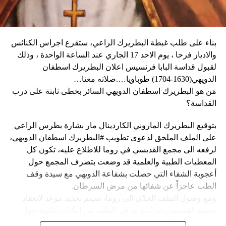
زعيم العصابة جيمي شيريزير دعا المواطنين إلى عدم الخوف
ماكرون لمناسبة أولمبياد باريس هذا الصيف.
عندما رأوا عصابته تحمل أسلحة، وقال إنهم يريدون فقط الإطاحة
بالحكومة وعدم إلحاق ضرر بالسكان المدنيين”.
بناء على طلب غبطة البطريرك الراعي، ستقرع اجراس الكنائس
وحاولت مجموعة من أفراد العصابات المدججين بالسلاح، يوم
نداء الوطن
والاديار فرحا ، يوم الاحد 17 الجاري عند الساعة الواحدة ، وذلك
الإثنين، السيطرة على مطار توسان لوفرتور الدولي، الأكبر في
لقبول قداسة البابا فرنسيس اعلان البطريرك اسطفان
البلاد، وتبادلوا إطلاق النار مع الشرطة والجنود، مما أدى إلى
الدويهي(1630-1704) طوباويا….صلاته معنا…
إلغاء جميع الرحلات الداخلية والدولية.
مَن هو البطريرك اسطفان الدويهي السائر بخطى ثابتة على درب
القداسة؟
بتوقيع البطريرك الماروني الكاردينال مار بشارة بطرس الراعي
ووفقا لمكتب الهجرة التابع للأمم المتحدة، فر ما لا يقل عن 15
على الملف الملحق لدعوى تطويب #البطريرك اسطفان الدويهي،
ألف شخص من منازلهم منذ عطلة نهاية الأسبوع بسبب أعمال
لرفعه الى مجمع القديسي في روما للاطلاع عليه، تكون كل
العنف.
المعطيات الطبية والعلمية قد وضعت بتصرف المجمع حول
أعجوبة الشفاء التي حصلت بشفاعة الدويهي مع سيدة وقف
وقال رجل من هايتي يدعى نيكولا لوكالة رويترز للأنباء: “أجبرتنا
الطب عاجزاً عن شفائها من مرض السرطان.
العصابات المسلحة على ترك منازلنا. دمروا بيوتنا ونحن الآن في
ومع وصول الملف الجدّي الى روما، سيتم تحديد موعد لانعقاد
الشوارع”.
مجمع القديسين لدراسة ما في الملف من اثباتات علمية حول
الشفاء، على أن يتّخذ القرار بطوباوية البطريرك الدويهي من البابا