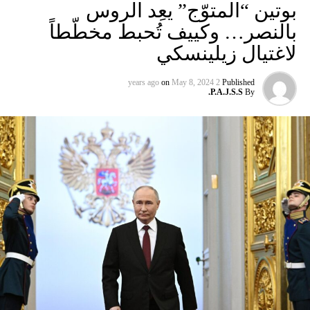
بوتين “المتوّج” يعِد الروس
بالنصر… وكييف تُحبط مخطّطاً
لاغتيال زيلينسكي
on
May 8, 2024
2 years ago
Published
P.A.J.S.S.
By