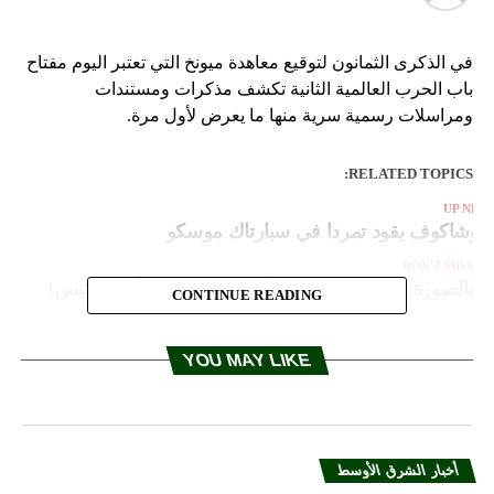
في الذكرى الثمانون لتوقيع معاهدة ميونخ التي تعتبر اليوم مفتاح
باب الحرب العالمية الثانية تكشف مذكرات ومستندات
ومراسلات رسمية سرية منها ما يعرض لأول مرة.
RELATED TOPICS:
UP NEX
لوشاكوف يقود تمردا في سبارتاك موسكو
DON'T MISS
بالصورة- قطة غادرت بيت أصحابها وعادت بأغرب كيس!
CONTINUE READING
YOU MAY LIKE
أخبار الشرق الأوسط