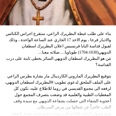
وكان شي قد كرّر الإثنين رغبته في العمل بهدف التوصل إلى حلّ
وقال دارين: “المواطنون في حالة رعب، على الرغم من أن
سياسي للحرب في أوكرانيا. وأيّد «هدنة أولمبية» دعا إليها
زعيم العصابة جيمي شيريزير دعا المواطنين إلى عدم الخوف
ماكرون لمناسبة أولمبياد باريس هذا الصيف.
عندما رأوا عصابته تحمل أسلحة، وقال إنهم يريدون فقط الإطاحة
بالحكومة وعدم إلحاق ضرر بالسكان المدنيين”.
بناء على طلب غبطة البطريرك الراعي، ستقرع اجراس الكنائس
وحاولت مجموعة من أفراد العصابات المدججين بالسلاح، يوم
نداء الوطن
والاديار فرحا ، يوم الاحد 17 الجاري عند الساعة الواحدة ، وذلك
الإثنين، السيطرة على مطار توسان لوفرتور الدولي، الأكبر في
لقبول قداسة البابا فرنسيس اعلان البطريرك اسطفان
البلاد، وتبادلوا إطلاق النار مع الشرطة والجنود، مما أدى إلى
الدويهي(1630-1704) طوباويا….صلاته معنا…
إلغاء جميع الرحلات الداخلية والدولية.
مَن هو البطريرك اسطفان الدويهي السائر بخطى ثابتة على درب
القداسة؟
بتوقيع البطريرك الماروني الكاردينال مار بشارة بطرس الراعي
ووفقا لمكتب الهجرة التابع للأمم المتحدة، فر ما لا يقل عن 15
على الملف الملحق لدعوى تطويب #البطريرك اسطفان الدويهي،
ألف شخص من منازلهم منذ عطلة نهاية الأسبوع بسبب أعمال
لرفعه الى مجمع القديسي في روما للاطلاع عليه، تكون كل
العنف.
المعطيات الطبية والعلمية قد وضعت بتصرف المجمع حول
أعجوبة الشفاء التي حصلت بشفاعة الدويهي مع سيدة وقف
وقال رجل من هايتي يدعى نيكولا لوكالة رويترز للأنباء: “أجبرتنا
الطب عاجزاً عن شفائها من مرض السرطان.
العصابات المسلحة على ترك منازلنا. دمروا بيوتنا ونحن الآن في
ومع وصول الملف الجدّي الى روما، سيتم تحديد موعد لانعقاد