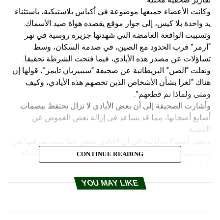
وكانت الأعضاء جميعها موضوعة في أكياس بلاستيكية، باستثناء
يد واحدة بلا كيس، إلى جوار موقع يقصده هواة صيد الأسماك.
وتسببت الواقعة الغامضة التي شهدتها جزيرة روسية في نهر
“أرمر” قرب الحدود مع الصين، في صدمة السكان، وسط
تساؤلات عن مصدر هذه الأيادي، فيما فتحت الشرطة تحقيقا.
ونقلت “الصن” البريطانية عن صحيفة “سيبيريان تايمز”، قولها إن
هناك “لغزا بشأن الأشخاص الذين تخصهم هذه الأيادي، وكيف
ومتى ولماذا تم قطعهم”.
وأشارت الصحيفة إلى أن بعض الأيادي لا تزال تحتفظ ببصمات
أصابع أصحابها، مما قد يساعد في إزالة بعض الغموض عن
القضية.
وتشير احتمالات أولية إلى أن الأيادي تخص جثثا تمت سرقتها من
مستشفيات، فيما قد يكون له علاقة بقضية إتجار في الأعضاء
CONTINUE READING
البشرية.
RELATED TOPICS:
YOU MAY LIKE
UP NEX
ركيا ترد على قرار حظر مسلسلاتها على قنوات “MBC”