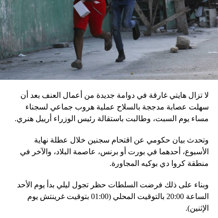
في السلطة.
إقليميّاً، أعلن الجيش البيلاروسي أنّه بدأ مناورة للتحقّق من درجة
استعداد قاذفات الأسلحة النووية التكتيكية، في حين أوضح أمين
مجلس الأمن البيلاروسي ألكسندر فولفوفيتش أنّ هذه المناورة
مرتبطة بإعلان موسكو عن مناورات نووية وستكون «متزامنة»
مع التدريبات الروسية، لافتاً إلى أنّ مناورة مينسك ستشمل على
وجه الخصوص، أنظمة «إسكندر» الصاروخية وطائرات «سو 25».
لا تزال هايتي غارقة في دوامة جديدة من أعمال العنف بعد أن
في السياق، أشار رئيس أركان القوات المسلّحة البيلاروسية
سهلت عصابة مدججة بالسلاح عملية هروب جماعي لسجناء
الجنرال فيكتور غوليفيتش إلى أنّه «في إطار هذا الحدث، تمّت
مساء يوم السبت، وطالبت باستقالة رئيس الوزراء أرييل هنري.
إعادة نشر جزء من القوات ووسائل الطيران في مطار
وتحدث بيان حكومي عن اقتحام سجنين خلال عطلة نهاية
احتياطي»، لافتاً إلى أنّه «فور إنجاز عملية الانتشار هذه،
الأسبوع، أحدهما في بورت أو برنس، عاصمة البلاد، والآخر في
سنستعرض المسائل المتعلّقة بالاستعدادات لاستخدام الأسلحة
منطقة كروا دي بوكيه المجاورة.
النووية غير الاستراتيجية».
وبناء على ذلك فرضت السلطات حظر تجول ليلي بدأ يوم الأحد
وفي أوكرانيا، فكّكت أجهزة الأمن شبكة من العملاء التابعين
الساعة 20:00 بالتوقيت المحلي (01:00 بتوقيت غرينتش يوم
لجهاز الأمن الفدرالي الروسي «كانوا يعدّون لاغتيال الرئيس
الإثنين).
الأوكراني» فولوديمير زيلينسكي ومسؤولين كبار آخرين، مثل