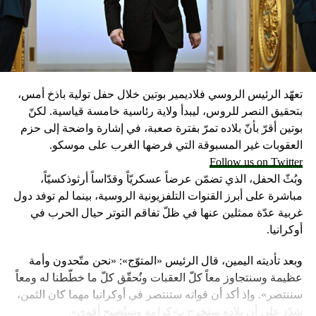
تعهّد الرئيس الروسي فلاديمير بوتين خلال حفل تولية باذخ أمس،
بتحقيق النصر للروس، ليبدأ ولاية رئاسية خامسة قياسية. لكنّ
بوتين أقرّ بأنّ بلاده تمرّ بفترة صعبة، في إشارة واضحة إلى حزم
العقوبات غير المسبوقة التي فرضها الغرب على موسكو.
Follow us on Twitter
وبُثّ الحفل، الذي تضمّن عرضاً عسكريّاً وقدّاساً أرثوذكسيّاً،
مباشرة على أبرز القنوات التلفزيونية الروسية، بينما لم توفد دول
غربية عدّة ممثلين عنها في ظلّ تفاقم التوتر حيال الحرب في
أوكرانيا.
وبعد تأديته اليمين، قال الرئيس «المتوّج»: «نحن متّحدون وأمة
عظيمة وسنتجاوز معاً كلّ العقبات ونُحقّق كلّ ما خطّطنا له ومعاً
سننتصر». وإذ أكد أن قواته ستنتصر في أوكرانيا مهما كان الثمن،
شدّد على أن بلاده ستخرج بـ»كرامة وستُصبح أقوى».