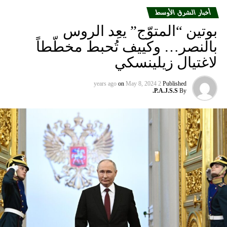
DON'T MISS
ختم التحقيق في قضية عيتاني
أخبار الشرق الأوسط
بوتين “المتوّج” يعِد الروس
بالنصر… وكييف تُحبط مخطّطاً
لاغتيال زيلينسكي
on
May 8, 2024
2 years ago
Published
P.A.J.S.S.
By