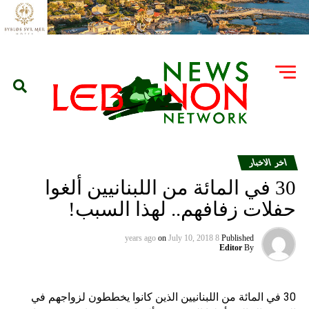
اخر الاخبار
30 في المائة من اللبنانيين ألغوا
حفلات زفافهم.. لهذا السبب!
on
July 10, 2018
8 years ago
Published
Editor
By
30 في المائة من اللبنانيين الذين كانوا يخططون لزواجهم في