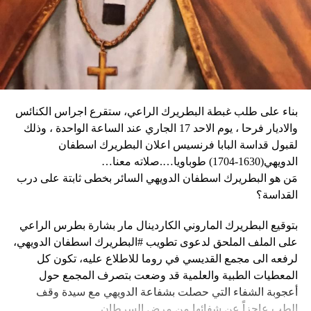
كثيراً».
الثلاثاء، كما أبلغ عن أعمال نهب في بعض الأحياء.
وكان شي قد كرّر الإثنين رغبته في العمل بهدف التوصل إلى حلّ
وقال دارين: “المواطنون في حالة رعب، على الرغم من أن
سياسي للحرب في أوكرانيا. وأيّد «هدنة أولمبية» دعا إليها
زعيم العصابة جيمي شيريزير دعا المواطنين إلى عدم الخوف
ماكرون لمناسبة أولمبياد باريس هذا الصيف.
عندما رأوا عصابته تحمل أسلحة، وقال إنهم يريدون فقط الإطاحة
بالحكومة وعدم إلحاق ضرر بالسكان المدنيين”.
بناء على طلب غبطة البطريرك الراعي، ستقرع اجراس الكنائس
وحاولت مجموعة من أفراد العصابات المدججين بالسلاح، يوم
نداء الوطن
والاديار فرحا ، يوم الاحد 17 الجاري عند الساعة الواحدة ، وذلك
الإثنين، السيطرة على مطار توسان لوفرتور الدولي، الأكبر في
لقبول قداسة البابا فرنسيس اعلان البطريرك اسطفان
البلاد، وتبادلوا إطلاق النار مع الشرطة والجنود، مما أدى إلى
الدويهي(1630-1704) طوباويا….صلاته معنا…
إلغاء جميع الرحلات الداخلية والدولية.
مَن هو البطريرك اسطفان الدويهي السائر بخطى ثابتة على درب
القداسة؟
بتوقيع البطريرك الماروني الكاردينال مار بشارة بطرس الراعي
ووفقا لمكتب الهجرة التابع للأمم المتحدة، فر ما لا يقل عن 15
على الملف الملحق لدعوى تطويب #البطريرك اسطفان الدويهي،
ألف شخص من منازلهم منذ عطلة نهاية الأسبوع بسبب أعمال
لرفعه الى مجمع القديسي في روما للاطلاع عليه، تكون كل
العنف.
المعطيات الطبية والعلمية قد وضعت بتصرف المجمع حول
أعجوبة الشفاء التي حصلت بشفاعة الدويهي مع سيدة وقف
وقال رجل من هايتي يدعى نيكولا لوكالة رويترز للأنباء: “أجبرتنا
الطب عاجزاً عن شفائها من مرض السرطان.