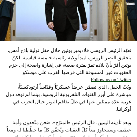
القطاع العقاري هو القطاع الاستثماري الأول، يؤكد موسى أن
“كل خطر يتهدده ينسحب على سبعين مهنة متعلقة به، ويطال
العاملين في البناء والنجارة والتحديد والباطون وتجار المواد
الأولية وغيرها، ما يؤدي إلى أزمة كبيرة تنعكس على الاقتصاد
اللبناني”.
الشرق الأوسط
تعهّد الرئيس الروسي فلاديمير بوتين خلال حفل تولية باذخ أمس،
RELATED TOPICS:
بتحقيق النصر للروس، ليبدأ ولاية رئاسية خامسة قياسية. لكنّ
UP NEX
بوتين أقرّ بأنّ بلاده تمرّ بفترة صعبة، في إشارة واضحة إلى حزم
صاصة تخطف عُمر في برجا… القاتل «مريم»؟
العقوبات غير المسبوقة التي فرضها الغرب على موسكو.
Follow us on Twitter
DON'T MISS
مصر ترفض نتائج التحقيق الفرنسي بشأن الطائرة المنكوبة
وبُثّ الحفل، الذي تضمّن عرضاً عسكريّاً وقدّاساً أرثوذكسيّاً،
مباشرة على أبرز القنوات التلفزيونية الروسية، بينما لم توفد دول
غربية عدّة ممثلين عنها في ظلّ تفاقم التوتر حيال الحرب في
أوكرانيا.
وبعد تأديته اليمين، قال الرئيس «المتوّج»: «نحن متّحدون وأمة
عظيمة وسنتجاوز معاً كلّ العقبات ونُحقّق كلّ ما خطّطنا له ومعاً