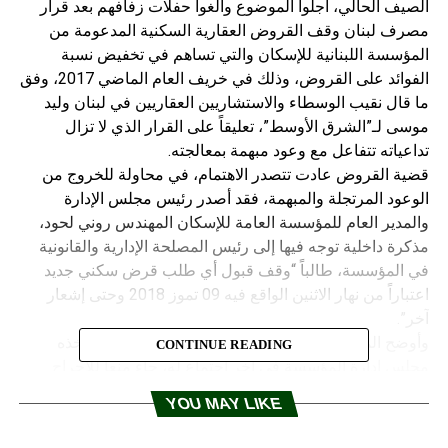
الصيف الحالي، أجلوا الموضوع وألغوا حفلات زفافهم بعد قرار
مصرف لبنان وقف القروض العقارية السكنية المدعومة من
المؤسسة اللبنانية للإسكان والتي تساهم في تخفيض نسبة
الفوائد على القروض، وذلك في خريف العام الماضي 2017، وفق
ما قال نقيب الوسطاء والاستشاريين العقاريين في لبنان وليد
موسى لـ”الشرق الأوسط”، تعليقاً على القرار الذي لا تزال
تداعياته تتفاعل مع وعود مبهمة بمعالجته.
قضية القروض عادت تتصدر الاهتمام، في محاولة للخروج من
الوعود المرتجلة والمبهمة، فقد أصدر رئيس مجلس الإدارة
والمدير العام للمؤسسة العامة للإسكان المهندس روني لحود،
مذكرة داخلية توجه فيها إلى رئيس المصلحة الإدارية والقانونية
في المؤسسة، طالباً “وقف قبول أي طلب قرض سكني جديد
اعتباراً من نهار الاثنين الواقع فيه 09 تموز 2018 وحتى إشعار
آخر”.
وأوضح المكتب الإعلامي للمؤسسة، أن “الإجراء الذي اتخذه
CONTINUE READING
مجلس إدارة المؤسسة في آخر اجتماع له، جاء منعاً للإحراج
والتدخلات والوساطات، بعدما لاقت بعض المصارف صعوبة في
YOU MAY LIKE
الموافقة على جميع طلبات القروض السكنية المستوفاة كامل
شروط بروتوكول التعاون الموقع بين المؤسسة وجمعية مصارف