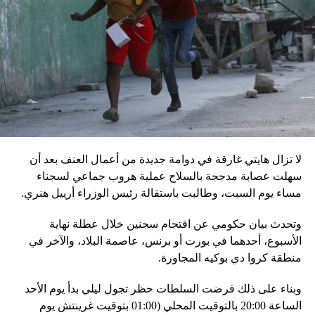
بالمخادع، مؤكدةً أن روسيا ستبقى غارقة في النزاعات طالما أنه
في السلطة.
إقليميّاً، أعلن الجيش البيلاروسي أنّه بدأ مناورة للتحقّق من درجة
استعداد قاذفات الأسلحة النووية التكتيكية، في حين أوضح أمين
مجلس الأمن البيلاروسي ألكسندر فولفوفيتش أنّ هذه المناورة
مرتبطة بإعلان موسكو عن مناورات نووية وستكون «متزامنة»
مع التدريبات الروسية، لافتاً إلى أنّ مناورة مينسك ستشمل على
وجه الخصوص، أنظمة «إسكندر» الصاروخية وطائرات «سو 25».
لا تزال هايتي غارقة في دوامة جديدة من أعمال العنف بعد أن
في السياق، أشار رئيس أركان القوات المسلّحة البيلاروسية
سهلت عصابة مدججة بالسلاح عملية هروب جماعي لسجناء
الجنرال فيكتور غوليفيتش إلى أنّه «في إطار هذا الحدث، تمّت
مساء يوم السبت، وطالبت باستقالة رئيس الوزراء أرييل هنري.
إعادة نشر جزء من القوات ووسائل الطيران في مطار
وتحدث بيان حكومي عن اقتحام سجنين خلال عطلة نهاية
احتياطي»، لافتاً إلى أنّه «فور إنجاز عملية الانتشار هذه،
الأسبوع، أحدهما في بورت أو برنس، عاصمة البلاد، والآخر في
سنستعرض المسائل المتعلّقة بالاستعدادات لاستخدام الأسلحة
منطقة كروا دي بوكيه المجاورة.
النووية غير الاستراتيجية».
وبناء على ذلك فرضت السلطات حظر تجول ليلي بدأ يوم الأحد
وفي أوكرانيا، فكّكت أجهزة الأمن شبكة من العملاء التابعين
الساعة 20:00 بالتوقيت المحلي (01:00 بتوقيت غرينتش يوم
لجهاز الأمن الفدرالي الروسي «كانوا يعدّون لاغتيال الرئيس