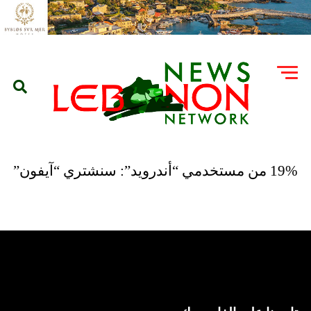
19% من مستخدمي “أندرويد”: سنشتري “آيفون”