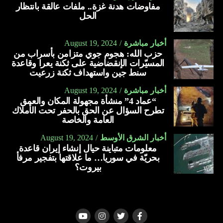
مفاوضات هدنة غزة.. ملفات عالقة بانتظار
الحل
أخبار مباشرة
August 19, 2024
حزب الله: هجوم جوي متزامن بأسراب من
المسيّرات الإنقضاضية على ثكنة يعرا وقاعدة
سنط جين واستهداف ثكنة زرعيت
أخبار مباشرة
August 19, 2024
“عماد 4” منشأة مجهولة المكان والعمق
تطرح السؤال عن الحق بالحفر تحت الأملاك
العامة والخاصة
أخبار الشرق الأوسط
August 19, 2024
معلومات متباينة حيال إنشاء إيران قاعدة
بحريّة في سوريا… ما علاقتها بتفجير مرفأ
بيروت؟