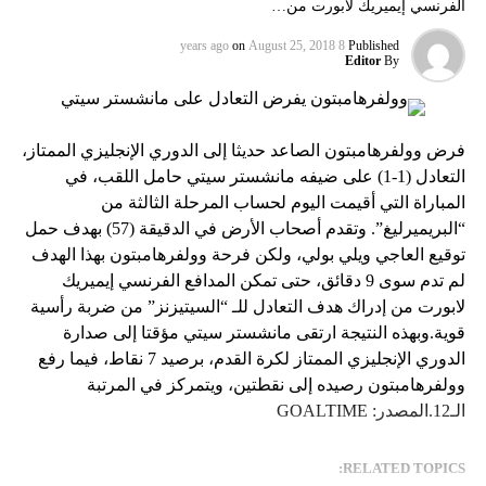
الفرنسي إيميريك لابورت من…
on
August 25, 2018
8 years ago
Published
Editor
By
فرض وولفرهامبتون الصاعد حديثا إلى الدوري الإنجليزي الممتاز،
التعادل (1-1) على ضيفه مانشستر سيتي حامل اللقب، في
المباراة التي أقيمت اليوم لحساب المرحلة الثالثة من
“البريميرليغ”. وتقدم أصحاب الأرض في الدقيقة (57) بهدف حمل
توقيع العاجي ويلي بولي، ولكن فرحة وولفرهامبتون بهذا الهدف
لم تدم سوى 9 دقائق، حتى تمكن المدافع الفرنسي إيميريك
لابورت من إدراك هدف التعادل للـ “السيتيزنز” من ضربة رأسية
قوية.وبهذه النتيجة ارتقى مانشستر سيتي مؤقتا إلى صدارة
الدوري الإنجليزي الممتاز لكرة القدم، برصيد 7 نقاط، فيما رفع
وولفرهامبتون رصيده إلى نقطتين، ويتمركز في المرتبة
الـ12.المصدر: GOALTIME
RELATED TOPICS: