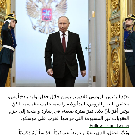
تعهّد الرئيس الروسي فلاديمير بوتين خلال حفل تولية باذخ أمس،
بتحقيق النصر للروس، ليبدأ ولاية رئاسية خامسة قياسية. لكنّ
بوتين أقرّ بأنّ بلاده تمرّ بفترة صعبة، في إشارة واضحة إلى حزم
العقوبات غير المسبوقة التي فرضها الغرب على موسكو.
Follow us on Twitter
وبُثّ الحفل، الذي تضمّن عرضاً عسكريّاً وقدّاساً أرثوذكسيّاً،