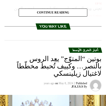
UP NEX
ستعيني بهذه النصائح وانسي علامات تعب ما تحت العين
CONTINUE READING
DON'T MISS
منظمة التحرير: قطع واشنطن مساعداتها للفلسطينيين
“ابتزاز رخيص”
YOU MAY LIKE
أخبار الشرق الأوسط
بوتين “المتوّج” يعِد الروس
بالنصر… وكييف تُحبط مخطّطاً
لاغتيال زيلينسكي
on
May 8, 2024
2 years ago
Published
P.A.J.S.S.
By