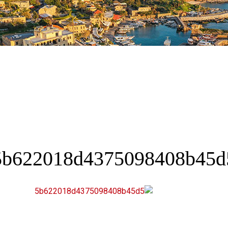
5b622018d4375098408b45d