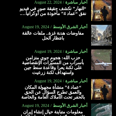
أخبار مباشرة
August 22, 2024
“النهار” تكشف حقيقة صور في فيديو
نفق “عماد 4” مأخوذة من أوكرانيا….
أخبار الشرق الأوسط
August 19, 2024
مفاوضات هدنة غزة.. ملفات عالقة
بانتظار الحل
أخبار مباشرة
August 19, 2024
حزب الله: هجوم جوي متزامن
بأسراب من المسيّرات الإنقضاضية
على ثكنة يعرا وقاعدة سنط جين
واستهداف ثكنة زرعيت
أخبار مباشرة
August 19, 2024
“عماد 4” منشأة مجهولة المكان
والعمق تطرح السؤال عن الحق
بالحفر تحت الأملاك العامة والخاصة
أخبار الشرق الأوسط
August 19, 2024
معلومات متباينة حيال إنشاء إيران