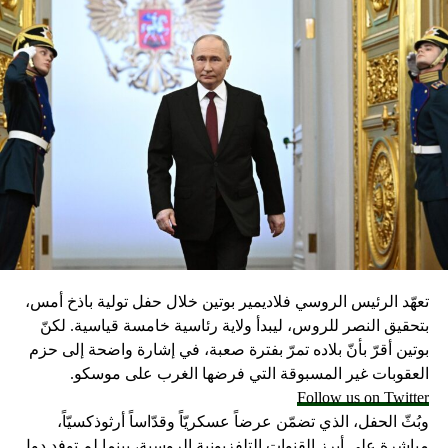
تعهّد الرئيس الروسي فلاديمير بوتين خلال حفل تولية باذخ أمس،
بتحقيق النصر للروس، ليبدأ ولاية رئاسية خامسة قياسية. لكنّ
بوتين أقرّ بأنّ بلاده تمرّ بفترة صعبة، في إشارة واضحة إلى حزم
العقوبات غير المسبوقة التي فرضها الغرب على موسكو.
Follow us on Twitter
وبُثّ الحفل، الذي تضمّن عرضاً عسكريّاً وقدّاساً أرثوذكسيّاً،
مباشرة على أبرز القنوات التلفزيونية الروسية، بينما لم توفد دول