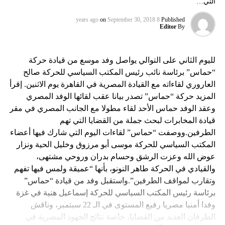
التي…
on
September 30, 2018
8 years ago
Published
Editor
By
لليوم الثاني على التوالي يواصل وفد موسع من قيادة حركة
“حماس” برئاسة نائب رئيس المكتب السياسي للحركة صالح
العاروري لقاءاته مع القيادة المصرية في القاهرة يوم الاثنين. إقرأ
المزيد حركة “حماس” تصدر بيانا عقب لقائها الوفد المصري
وعقد الوفد حماس الأحد لقاء مطولا مع الجانب المصري في مقر
قيادة المخابرات لبحث جملة من القضايا التي تهم
الطرفين.ووصفت “حماس” لقاءات اليوم التي شارك فيها أعضاء
المكتب السياسي للحركة موسى أبو مرزوق وخليل الحية ونزار
عوض الله وعزت الرشق وحسام بدران وروحي مشتهى،
والقيادي في الحركة طاهر النونو، بأنها “عميقة ولمس فيها تفهم
وتقارب لمواقف الطرفين”.واستقبل وفد من قيادة “حماس”
برئاسة رئيس المكتب السياسي للحركة إسماعيل هنية في غزة
وفدا أمنيا مصريا رفيع المستوى في الـ 22 سبتمبر، وناقش
الطرفان العديد من القضايا، خاصة نتائج الجهود المصرية في