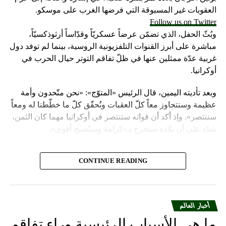
العقوبات غير المسبوقة التي فرضها الغرب على موسكو.
Follow us on Twitter
وبُثّ الحفل، الذي تضمّن عرضاً عسكريّاً وقدّاساً أرثوذكسيّاً،
مباشرة على أبرز القنوات التلفزيونية الروسية، بينما لم توفد دول
غربية عدّة ممثلين عنها في ظلّ تفاقم التوتر حيال الحرب في
أوكرانيا.
وبعد تأديته اليمين، قال الرئيس «المتوّج»: «نحن متّحدون وأمة
عظيمة وسنتجاوز معاً كلّ العقبات ونُحقّق كلّ ما خطّطنا له ومعاً
سننتصر». وإذ أكد أن قواته ستنتصر في أوكرانيا مهما كان الثمن،
شدّد على أن بلاده ستخرج بـ»كرامة وستُصبح أقوى».
واعتبر «القيصر» من قاعة «سانت أندروز» في الكرملين، حيث
CONTINUE READING
استُقبل بتصفيق حار من المسؤولين الروس وأبرز الشخصيات
العسكرية الذين ردّدوا النشيد الوطني، أن «خدمة روسيا شرف
هائل ومسؤولية ومهمّة مقدّسة».
أخبار العالم
وبعدما وقف بمفرده تحت المطر بينما شاهد عرضاً عسكريّاً،
ما هي الأسباب الرئيسية وراء تفاقم
باركه رئيس الكنيسة الأرثوذكسية الروسية البطريرك كيريل الذي