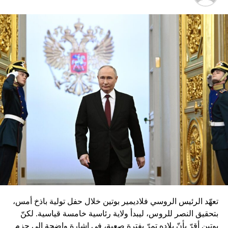
تعهّد الرئيس الروسي فلاديمير بوتين خلال حفل تولية باذخ أمس،
بتحقيق النصر للروس، ليبدأ ولاية رئاسية خامسة قياسية. لكنّ
بوتين أقرّ بأنّ بلاده تمرّ بفترة صعبة، في إشارة واضحة إلى حزم