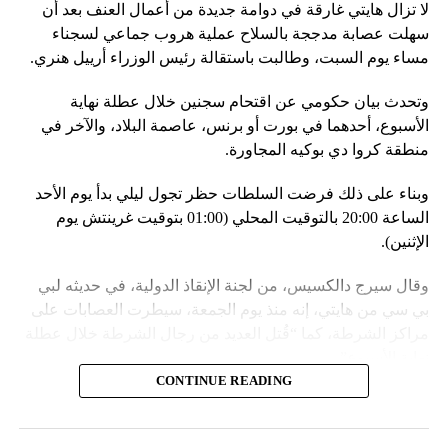
لا تزال هايتي غارقة في دوامة جديدة من أعمال العنف بعد أن
في السياق، أشار رئيس أركان القوات المسلّحة البيلاروسية
سهلت عصابة مدججة بالسلاح عملية هروب جماعي لسجناء
الجنرال فيكتور غوليفيتش إلى أنّه «في إطار هذا الحدث، تمّت
مساء يوم السبت، وطالبت باستقالة رئيس الوزراء أرييل هنري.
إعادة نشر جزء من القوات ووسائل الطيران في مطار
وتحدث بيان حكومي عن اقتحام سجنين خلال عطلة نهاية
احتياطي»، لافتاً إلى أنّه «فور إنجاز عملية الانتشار هذه،
الأسبوع، أحدهما في بورت أو برنس، عاصمة البلاد، والآخر في
سنستعرض المسائل المتعلّقة بالاستعدادات لاستخدام الأسلحة
منطقة كروا دي بوكيه المجاورة.
النووية غير الاستراتيجية».
وبناء على ذلك فرضت السلطات حظر تجول ليلي بدأ يوم الأحد
وفي أوكرانيا، فكّكت أجهزة الأمن شبكة من العملاء التابعين
الساعة 20:00 بالتوقيت المحلي (01:00 بتوقيت غرينتش يوم
لجهاز الأمن الفدرالي الروسي «كانوا يعدّون لاغتيال الرئيس
الإثنين).
الأوكراني» فولوديمير زيلينسكي ومسؤولين كبار آخرين، مثل
رئيس جهاز الاستخبارات العسكرية كيريلو بودانوف، بناءً على
وقال سيرج دالكسيس، من لجنة الإنقاذ الدولية، في حديثه لبي
أوامر من موسكو. وأوقفت الأجهزة الأوكرانية ضابطَي أمن،
بي سي من هايتي، إنه منذ يوم الجمعة، سيطرت العصابات على
مشيرةً إلى أن المشتبه فيهما اللذَين أوقفا «شخصان برتبة
مراكز الشرطة، كما “قُتل العديد من رجال الشرطة خلال عطلة
كولونيل» من جهاز الدولة الأوكراني الذي يتولّى أمن المسؤولين
نهاية الأسبوع”.
الحكوميين.
CONTINUE READING
وأدى ذلك إلى تشتيت انتباه السلطات وتسهيل تنفيذ هجوم منسق
وذكرت الأجهزة أن هذه الشبكة كانت «تحت إشراف» جهاز الأمن
ومخطط له على السجون.
الفدرالي الروسي ويُشتبه في أن المسؤولَين «نقلا معلومات