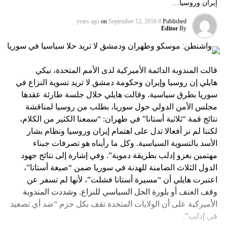
إيران وروسيا…
on
September 12, 2018
8 years ago
Published
Editor
By
قالت المندوبة الدائمة الأميركية لدى الأمم المتحدة، نيكي
هايلي إن روسيا وإيران وحكومة دمشق لا تريد تسوية النزاع في
سوريا بطرق سياسية. وقالت هايلي خلال جلسة طارئة عقدها
مجلس الأمن الدولي حول سوريا، بطلب من روسيا لمناقشة
نتائج قمة “ثلاثية أستانا” في طهران: “سمعنا الكثير من الكلام،
لكننا لم نر أفعالا تدل على اهتمام إيران وروسيا ونظام بشار
الأسد بالتسوية السياسية. وكل ما رأيناه هو تصرفات جبناء
مهتمين بغزو إدلب بطريقة دموية”. وفي إشارة إلى نتائج جهود
الدول الثلاث الضامنة للهدنة في سوريا ضمن “صيغة أستانا”،
اعتبرت هايلي أن “مسيرة أستانا فشلت”، لأنها لم تسفر عن
وقف العنف أو بلورة الحل السياسي للنزاع. وشددت المندوبة
الأميركية على أن الولايات المتحدة تقف بكل حزم “ضد أي تصعيد
في إدلب”.