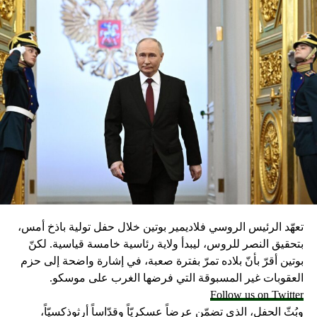
تعهّد الرئيس الروسي فلاديمير بوتين خلال حفل تولية باذخ أمس،
بتحقيق النصر للروس، ليبدأ ولاية رئاسية خامسة قياسية. لكنّ
بوتين أقرّ بأنّ بلاده تمرّ بفترة صعبة، في إشارة واضحة إلى حزم
العقوبات غير المسبوقة التي فرضها الغرب على موسكو.
Follow us on Twitter
وبُثّ الحفل، الذي تضمّن عرضاً عسكريّاً وقدّاساً أرثوذكسيّاً،