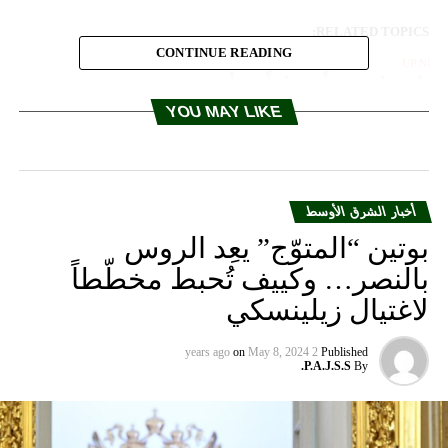
RELATED TOPICS:
CONTINUE READING
UP NEX
ركيا تعتقل صحفياً نمساوياً في أنقرة
YOU MAY LIKE
DON'T MISS
موسكو: يمكن تأجيل محاربة التنظيمات الإرهابية في إدلب
أخبار الشرق الأوسط
بوتين “المتوّج” يعِد الروس
بالنصر… وكييف تُحبط مخطّطاً
لاغتيال زيلينسكي
on
May 8, 2024
2 years ago
Published
P.A.J.S.S.
By