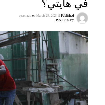
في هايتي؟
وفي تسجيل مصوّر قبل دقائق على توليته، وصفت أ
الرئيس الروسي، بالمخادع، مؤكدةً أن روسيا س
on
March 29, 2024
2 years ago
Published
إقليميّاً، أعلن الجيش البيلاروسي أنّه بدأ مناو
P.A.J.S.S.
By
التكتيكية، في حين أوضح أمين مجلس الأمن الب
بإعلان موسكو عن مناورات نووية وستكون «متزامن
مينسك ستشمل على وجه الخصوص، أنظمة «إسكند
في السياق، أشار رئيس أركان القوات المسلّحة ا
إطار هذا الحدث، تمّت إعادة نشر جزء من القوات
«فور إنجاز عملية الانتشار هذه، سنستعرض المسا
غير الاستراتيجية».
وفي أوكرانيا، فكّكت أجهزة الأمن شبكة من العمل
يعدّون لاغتيال الرئيس الأوكراني» فولوديمير 
الاستخبارات العسكرية كيريلو بودانوف، بناءً ع
ضابطَي أمن، مشيرةً إلى أن المشتبه فيهما اللذ