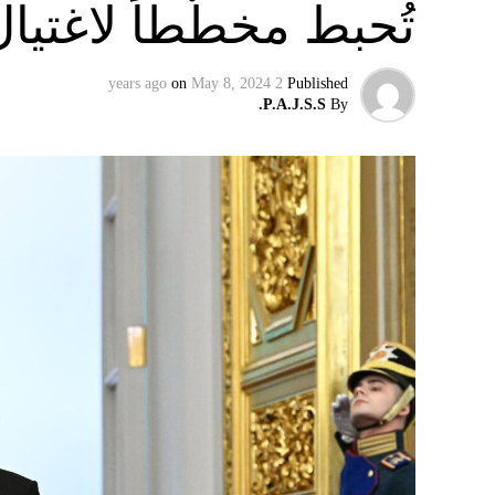
تُحبط مخطّطاً لاغتيا
on
May 8, 2024
2 years ago
Published
P.A.J.S.S.
By