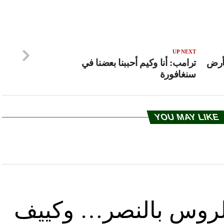
UP NEXT
أرض
ترامب: أنا وكيم أحببنا بعضنا في
سنغافورة
YOU MAY LIKE
د الروس بالنصر… وكييف