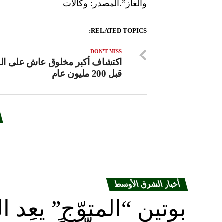
والغاز”.المصدر: وكالات
RELATED TOPICS:
DON'T MISS
اكتشاف أكبر مخلوق عاش على ال
قبل 200 مليون عام
أخبار الشرق الأوسط
بوتين “المتوّج” يعِ