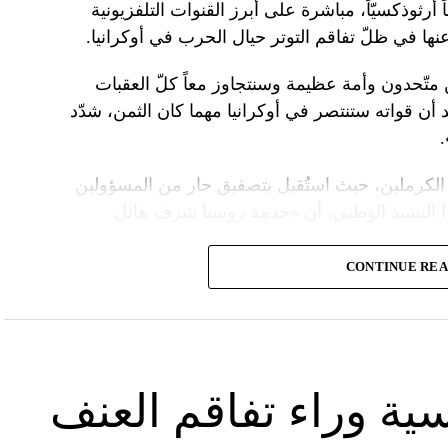
 أرثوذكسيّاً، مباشرة على أبرز القنوات التلفزيونية
عنها في ظلّ تفاقم التوتر حيال الحرب في أوكرانيا.
ن متّحدون وأمة عظيمة وسنتجاوز معاً كلّ العقبات
د أن قواته ستنتصر في أوكرانيا مهما كان الثمن، شدّد
الكرملين، حيث استُقبل بتصفيق حار من المسؤولين
ا النشيد الوطني، أن «خدمة روسيا شرف هائل
CONTINUE RE
ً عسكريّاً، باركه رئيس الكنيسة الأرثوذكسية الروسية
 لمواصلة المهمّة التي سخّرك لها»، مشبّهاً بوتين
ما تمنّى له الحكم الأبدي.
 بـ»عيد النصر» في التاسع من أيار، فيما أقامت
سية وراء تفاقم العنف
َين.