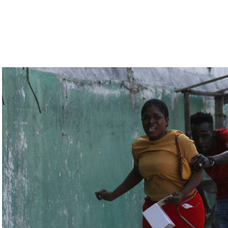
رملة المعارض أليكسي نافالني، يوليا نافالنايا،
تبقى غارقة في النزاعات طالما أنه في السلطة.
رة للتحقّق من درجة استعداد قاذفات الأسلحة النووية
يلاروسي ألكسندر فولفوفيتش أنّ هذه المناورة مرتبطة
ة» مع التدريبات الروسية، لافتاً إلى أنّ مناورة
ر» الصاروخية وطائرات «سو 25».
لبيلاروسية الجنرال فيكتور غوليفيتش إلى أنّه «في
 ووسائل الطيران في مطار احتياطي»، لافتاً إلى أنّه
ئل المتعلّقة بالاستعدادات لاستخدام الأسلحة النووية
اء التابعين لجهاز الأمن الفدرالي الروسي «كانوا
زيلينسكي ومسؤولين كبار آخرين، مثل رئيس جهاز
لى أوامر من موسكو. وأوقفت الأجهزة الأوكرانية
َين أوقفا «شخصان برتبة كولونيل» من جهاز الدولة