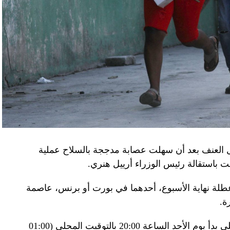
ن.
اف» جهاز الأمن الفدرالي الروسي ويُشتبه في أن
كدةً أنهما كانا يُريدان تجنيد عسكريين «مقرّبين من
تله». وكشفت أجهزة الأمن الأوكرانية أن أحد أعضاء
غ في تصريحات لصحيفة «بوليتيكا» الصربية قبل وصوله
 قصفه «الفاضح» للسفارة الصينية في يوغوسلافيا عام
لى منطقة البيرينيه الجبلية أمس، في اليوم الثاني
ل العنف بعد أن سهلت عصابة مدججة بالسلاح عملية
عن الحرب في أوكرانيا والخلافات التجارية.
باستقالة رئيس الوزراء أرييل هنري.
إلى جبل تورماليه، إحدى محطات الصعود في طواف
لة نهاية الأسبوع، أحدهما في بورت أو برنس، عاصمة
فرنسا للدرّاجات في أعالي البيرينيه في جنوب غرب البلاد، حيث ما زال الطقس شتويّاً على ارتفاع 2115
ة.
وبناء على ذلك فرضت السلطات حظر تجول ليلي بدأ يوم الأحد الساعة 20:00 بالتوقيت المحلي (01:00