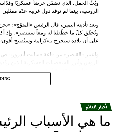
وبُثّ الحفل، الذي تضمّن عرضاً عسكريّاً وقدّاساً
الروسية، بينما لم توفد دول غربية عدّة ممثلين 
وبعد تأديته اليمين، قال الرئيس «المتوّج»: «نح
ونُحقّق كلّ ما خطّطنا له ومعاً سننتصر». وإذ أك
على أن بلاده ستخرج بـ»كرامة وستُصبح أقوى».
واعتبر «القيصر» من قاعة «سانت أندروز» في 
الروس وأبرز الشخصيات العسكرية الذين ردّدو
ومسؤولية ومهمّة مقدّسة».
ADING
وبعدما وقف بمفرده تحت المطر بينما شاهد عرضا
البطريرك كيريل الذي قال: «فليكن الله في عونك
بالحاكم في العصور الوسطى ألكسندر نيفسكي بين
أخبار العالم
ويأتي حفل التولية قبل يومين على احتفال روسيا
ما هي الأسباب الرئي
السلطات حواجز في وسط موسكو قبل المناسبت