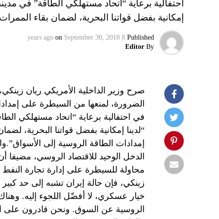
احتفالية برعاية “اتحاد مستهلكي الطاقة” في مدين
إمكانية بفضل قواتنا البحرية، لضمان بقاء الممرا
on
September 30, 2018
8 years ago
Published
Editor
By
صرح وزير الداخلية الأمريكي ريان زينكي
الضرورة، لمنعها من السيطرة على إمداد
في احتفالية برعاية “اتحاد مستهلكي الطا
“لدينا إمكانية بفضل قواتنا البحرية، لضمان
إمدادات الطاقة الروسية إلى الأسواق”.وا
الدخل الوحيد للاقتصاد الروسي، مضيفا
محاولة للسيطرة على إدارة تجارة النفط
زينكي، فإن حالة إيران تشبه إلى حد كبير 
خيار عسكري، لا أفضّل اللجوء إليه. وهن
الروسية عن السوق. ونحن قادرون على القي