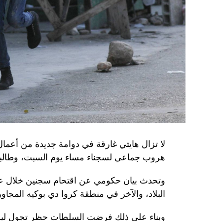
الأوكراني الذي يتولّى أمن المسؤولين الحكوميي
وذكرت الأجهزة أن هذه الشبكة كانت «تحت إشر
المسؤولَين «نقلا معلومات سرّية» إلى روسيا، مؤ
جهاز أمن» زيلينسكي بهدف «احتجازه كرهينة وق
هذه الشبكة حصل على مسيّرات ومتفجّرات.
من جهة أخرى، انتقد الرئيس الصيني شي جينبين
إلى العاصمة بلغراد، حلف «الناتو»، على خلفية
1999، محذّراً من أن بكين «لن تسمح قط بتكرار حدث تاريخي مأسوي كهذا».
واصطحب الرئيس الفرنسي إيمانويل ماكرون شي إ
لا تزال هايتي غارقة في دوامة جديدة من أعما
من زيارة دولة من شأنها أن تسمح بحوار مباشر 
هروب جماعي لسجناء مساء يوم السبت، وطالبت 
ووصل الزعيمان برفقة زوجتيهما بُعيد الظهر 
وتحدث بيان حكومي عن اقتحام سجنين خلال عط
البلاد، والآخر في منطقة كروا دي بوكيه المجاور
متراً.