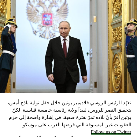
UP NEX
للقطات الأولى للهجوم على الاستعراض العسكري في
لأهواز
DON'T MISS
مسؤول أميركي يقترح التنصت على ترامب… والوزير ينفي
تعهّد الرئيس الروسي فلاديمير بوتين خلال حفل تولية باذخ أمس،
بتحقيق النصر للروس، ليبدأ ولاية رئاسية خامسة قياسية. لكنّ
بوتين أقرّ بأنّ بلاده تمرّ بفترة صعبة، في إشارة واضحة إلى حزم
العقوبات غير المسبوقة التي فرضها الغرب على موسكو.
Follow us on Twitter