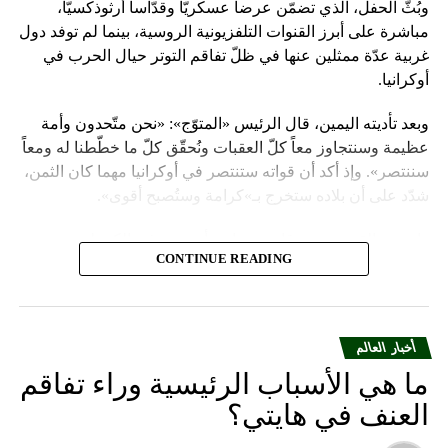
وبُثّ الحفل، الذي تضمّن عرضاً عسكريّاً وقدّاساً أرثوذكسيّاً،
مباشرة على أبرز القنوات التلفزيونية الروسية، بينما لم توفد دول
غربية عدّة ممثلين عنها في ظلّ تفاقم التوتر حيال الحرب في
أوكرانيا.
وبعد تأديته اليمين، قال الرئيس «المتوّج»: «نحن متّحدون وأمة
عظيمة وسنتجاوز معاً كلّ العقبات ونُحقّق كلّ ما خطّطنا له ومعاً
سننتصر». وإذ أكد أن قواته ستنتصر في أوكرانيا مهما كان الثمن،
شدّد على أن بلاده ستخرج بـ»كرامة وستُصبح أقوى».
واعتبر «القيصر» من قاعة «سانت أندروز» في الكرملين، حيث
CONTINUE READING
استُقبل بتصفيق حار من المسؤولين الروس وأبرز الشخصيات
العسكرية الذين ردّدوا النشيد الوطني، أن «خدمة روسيا شرف
هائل ومسؤولية ومهمّة مقدّسة».
أخبار العالم
وبعدما وقف بمفرده تحت المطر بينما شاهد عرضاً عسكريّاً،
ما هي الأسباب الرئيسية وراء تفاقم
باركه رئيس الكنيسة الأرثوذكسية الروسية البطريرك كيريل الذي
قال: «فليكن الله في عونك لمواصلة المهمّة التي سخّرك لها»،
العنف في هايتي؟
مشبّهاً بوتين بالحاكم في العصور الوسطى ألكسندر نيفسكي