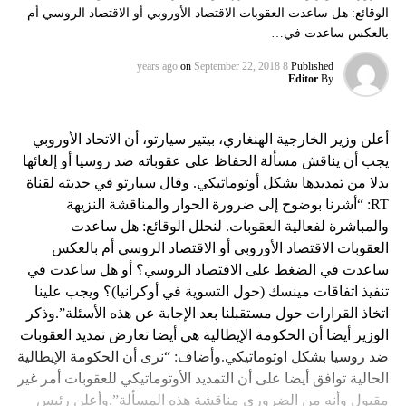
الوقائع: هل ساعدت العقوبات الاقتصاد الأوروبي أو الاقتصاد الروسي أم
بالعكس ساعدت في…
on
September 22, 2018
8 years ago
Published
Editor
By
أعلن وزير الخارجية الهنغاري، بيتير سيارتو، أن الاتحاد الأوروبي
يجب أن يناقش مسألة الحفاظ على عقوباته ضد روسيا أو إلغائها
بدلا من تمديدها بشكل أوتوماتيكي. وقال سيارتو في حديثه لقناة
RT: “أشرنا بوضوح إلى ضرورة الحوار والمناقشة النزيهة
والمباشرة لفعالية العقوبات. لنحلل الوقائع: هل ساعدت
العقوبات الاقتصاد الأوروبي أو الاقتصاد الروسي أم بالعكس
ساعدت في الضغط على الاقتصاد الروسي؟ أو هل ساعدت في
تنفيذ اتفاقات مينسك (حول التسوية في أوكرانيا)؟ ويجب علينا
اتخاذ القرارات حول مستقبلنا بعد الإجابة عن هذه الأسئلة”.وذكر
الوزير أيضا أن الحكومة الإيطالية هي أيضا تعارض تمديد العقوبات
ضد روسيا بشكل اوتوماتيكي.وأضاف: “نرى أن الحكومة الإيطالية
الحالية توافق أيضا على أن التمديد الأوتوماتيكي للعقوبات أمر غير
مقبول وأنه من الضروري مناقشة هذه المسألة”.وأعلن رئيس