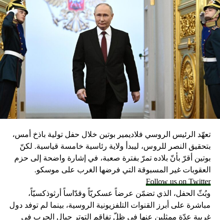
تعهّد الرئيس الروسي فلاديمير بوتين خلال حفل تولية باذخ أمس،
بتحقيق النصر للروس، ليبدأ ولاية رئاسية خامسة قياسية. لكنّ
بوتين أقرّ بأنّ بلاده تمرّ بفترة صعبة، في إشارة واضحة إلى حزم
العقوبات غير المسبوقة التي فرضها الغرب على موسكو.
Follow us on Twitter
وبُثّ الحفل، الذي تضمّن عرضاً عسكريّاً وقدّاساً أرثوذكسيّاً،
مباشرة على أبرز القنوات التلفزيونية الروسية، بينما لم توفد دول
غربية عدّة ممثلين عنها في ظلّ تفاقم التوتر حيال الحرب في