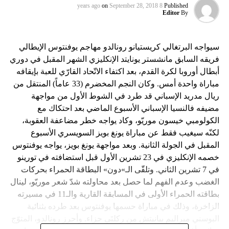
on
September 28, 2018
8 years ago
Published
Editor
By
سيواجه البرتغالي كريستيانو رونالدو مهاجم يوفنتوس الإيطالي
فريقه السابق مانشستر يونايتد الإنكليزي الشهر المقبل في دوري
أبطال أوروبا لكرة القدم، بعد اكتفاء الاتّحاد القارّي للعبة بإيقافه
مباراة واحدة أمس. وكان النجم المخضرم (33 عاماً) المنتقل من
ريال مدريد الإسباني قد طرد في الشوط الأول من مواجهة
مضيفه فالنسيا الإسباني الأسبوع الماضي بعد احتكاك مع
الكولومبي خيسون موريّو، وكاد يواجه خطر مضاعفة العقوبة،
لكنّه سيغيب فقط عن مباراة يونغ بويز السويسري الأسبوع
المقبل في الجولة الثانية. وبعد مواجهة يونغ بويز، يواجه يوفنتوس
خصمه الإنكليزي في 23 تشرين الأول قبل استضافته في تورينو
في 7 تشرين الثاني. وتلقّى الـ»دون» البطاقة الحمراء بحركات
الغضب وعدم الفهم لما حصل بعد محاولته شدّ شعر موريّو، لينال
بطاقته الحمراء الأولى في المسابقة القارية والـ11 في مسيرته
الزاخرة، وذلك في مباراة حسمها يوفنتوس بعد طرده بثنائية
البوسني ميراليم بيانيتش من ركلتَي جزاء. وأحرز رونالدو، المتوّج