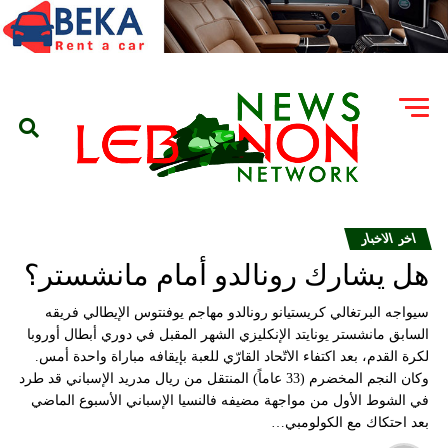
اخر الاخبار
هل يشارك رونالدو أمام مانشستر؟
سيواجه البرتغالي كريستيانو رونالدو مهاجم يوفنتوس الإيطالي فريقه
السابق مانشستر يونايتد الإنكليزي الشهر المقبل في دوري أبطال أوروبا
لكرة القدم، بعد اكتفاء الاتّحاد القارّي للعبة بإيقافه مباراة واحدة أمس.
وكان النجم المخضرم (33 عاماً) المنتقل من ريال مدريد الإسباني قد طرد
في الشوط الأول من مواجهة مضيفه فالنسيا الإسباني الأسبوع الماضي
بعد احتكاك مع الكولومبي…