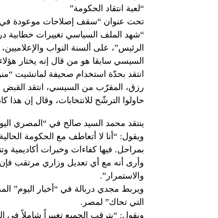
“لعبة انتقاد الحكومة”
تحت عنوان “سقف إصلاحات موعودة في مصر
“شهد الملف السياسي تغييرات خطابية درام
الرئيس”، على ألسنة النواب والإعلاميين، 
السيسي سابقا هو من قال إنه يختار هؤلاء 
انتقد بحدّة استخدام صحيفة لمانشيت “منور
رزق، المقرّب من السيسي، انتقد القبض 
حاولوا الترشّح للانتخابات، وقال إن هذا كا
ينتقد محمد السيد صالح في “المصري الي
ويقول: “أنا لا أتعاطف مع الحكومة الحالي
بمراحل. فيها كفاءات وخبرات أكاديمية وتنف
وأرى أنه مع أي تعديل وزاري مرتقب فإن 
والاستمرار”.
ويربط مجدي دربالة في “أخبار اليوم” المص
التي تحاك” لمصر.
ويقول: “يترقب الجميع تغييراً شاملاً في 