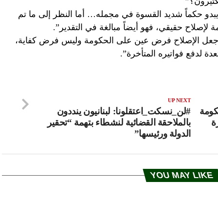
لكثيرون؟”
بدو حكماً شديد القسوة في مجمله… أما النظر إلى ما تم
 لإصلاح حقيقي، فهو أيضاً مبالغة في التقدير”.
، جعل الإصلاح فرض عين على الحكومة وليس فرض كفاية،
عدة لدفع فواتيره المتأخرة”.
UP NEXT
كومة
#لن_نسكت_اعتقلونا: لبنانيون ينددون
ة
بالملاحقة القضائية لنشطاء بتهمة “تحقير
الدولة ورئيسها”
YOU MAY LIKE