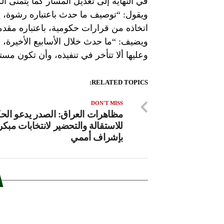
في النهاية إلى ̕تعديل المسار̔ كما يتمنى ا
ويقول: “توصيف ما حدث باعتباره رشوة، ي
اتخاذه من قرارات حكومية، باعتباره مقدمة
ويضيف: “ما حدث خلال الأسابيع الأخيرة
وعليها ألا تتأخر في تنفيذه، وأن تكون مست
RELATED TOPICS:
DON'T MISS
مظاهرات العراق: الصدر يدعو الح
للاستقالة والتحضير لانتخابات مبكر
بإشراف أممي