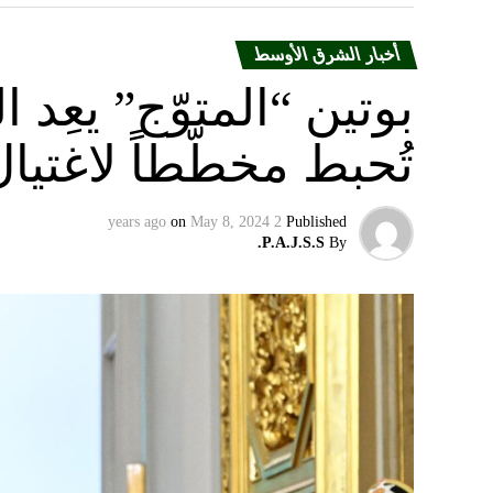
أخبار الشرق الأوسط
بوتين “المتوّج” يعِ
تُحبط مخطّطاً لاغتيا
on
May 8, 2024
2 years ago
Published
P.A.J.S.S.
By