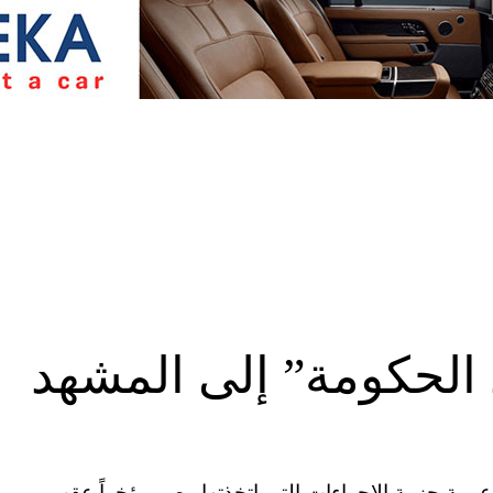
 الحكومة” إلى المشهد
AFP/ Gett ناقشت صحف عربية حزمة الإجراءات التي اتخذتها مصر مؤخراً عقب