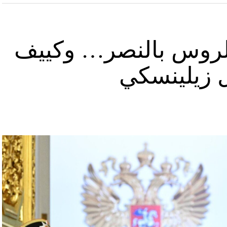
د الروس بالنصر… وكييف
ل زيلينسكي