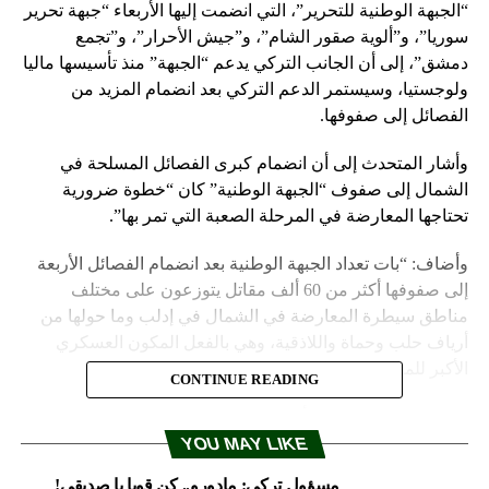
“الجبهة الوطنية للتحرير”، التي انضمت إليها الأربعاء “جبهة تحرير
سوريا”، و”ألوية صقور الشام”، و”جيش الأحرار”، و”تجمع
دمشق”، إلى أن الجانب التركي يدعم “الجبهة” منذ تأسيسها ماليا
ولوجستيا، وسيستمر الدعم التركي بعد انضمام المزيد من
الفصائل إلى صفوفها.
وأشار المتحدث إلى أن انضمام كبرى الفصائل المسلحة في
الشمال إلى صفوف “الجبهة الوطنية” كان “خطوة ضرورية
تحتاجها المعارضة في المرحلة الصعبة التي تمر بها”.
وأضاف: “بات تعداد الجبهة الوطنية بعد انضمام الفصائل الأربعة
إلى صفوفها أكثر من 60 ألف مقاتل يتوزعون على مختلف
مناطق سيطرة المعارضة في الشمال في إدلب وما حولها من
أرياف حلب وحماة واللاذقية، وهي بالفعل المكون العسكري
الأكبر للمعارضة شمالي سوريا”.
CONTINUE READING
بدورهم، توقع ناشطون أن يكون مصير “الجبهة” مختلفا عن
محاولات اندماجية سابقة، وأن يكتب لها الاستمرار، لأسباب منها
YOU MAY LIKE
أن “الجبهة الوطنية” مدعومة من تركيا فقط، وهو دعم مستقر،
مسؤول تركي: مادورو.. كن قويا يا صديقي!