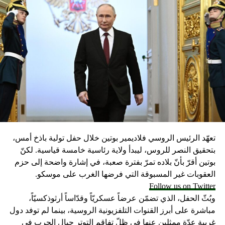
تعهّد الرئيس الروسي فلاديمير بوتين خلال حفل تولية باذخ أمس،
بتحقيق النصر للروس، ليبدأ ولاية رئاسية خامسة قياسية. لكنّ
بوتين أقرّ بأنّ بلاده تمرّ بفترة صعبة، في إشارة واضحة إلى حزم
العقوبات غير المسبوقة التي فرضها الغرب على موسكو.
Follow us on Twitter
وبُثّ الحفل، الذي تضمّن عرضاً عسكريّاً وقدّاساً أرثوذكسيّاً،
مباشرة على أبرز القنوات التلفزيونية الروسية، بينما لم توفد دول
غربية عدّة ممثلين عنها في ظلّ تفاقم التوتر حيال الحرب في
أوكرانيا.