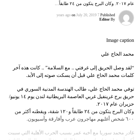
عام ٢٠١٧. وكان البرج يتكون من ٢٤ طابقاً…
on
July 20, 2019
7 years ago
Published
Editor
By
Image caption
محمد الحاج علي
“لقد وصل الحريق إلى غرفتي .. مع السلامة” .. كانت هذه آخر
كلمات محمد الحاج علي قبل أن يسكت صوته إلى الأبد.
توفي محمد الحاج علي، طالب الهندسة المدنية السوري في
حريق برج غرينفيل غربي العاصمة البريطانية لندن يوم ١٤ يونيو/
حزيران عام ٢٠١٧.
وكان البرج يتكون من ٢٤ طابقاً و١٢٠ شقة، ويقطنه أكثر من
٦٠٠ شخص أغلبهم مهاجرون عرب وأفارقة وآسيويون.
غادر محمد سوريا مع أخيه عمر بسبب الحرب الأهلية التي سببت