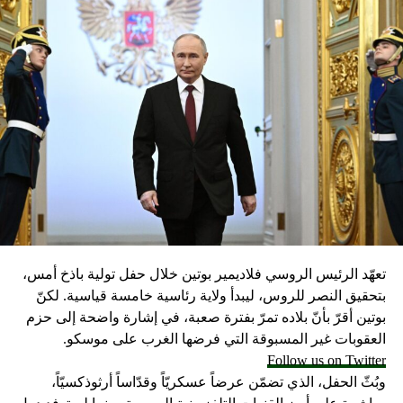
تعهّد الرئيس الروسي فلاديمير بوتين خلال حفل تولية باذخ أمس،
بتحقيق النصر للروس، ليبدأ ولاية رئاسية خامسة قياسية. لكنّ
بوتين أقرّ بأنّ بلاده تمرّ بفترة صعبة، في إشارة واضحة إلى حزم
العقوبات غير المسبوقة التي فرضها الغرب على موسكو.
Follow us on Twitter
وبُثّ الحفل، الذي تضمّن عرضاً عسكريّاً وقدّاساً أرثوذكسيّاً،