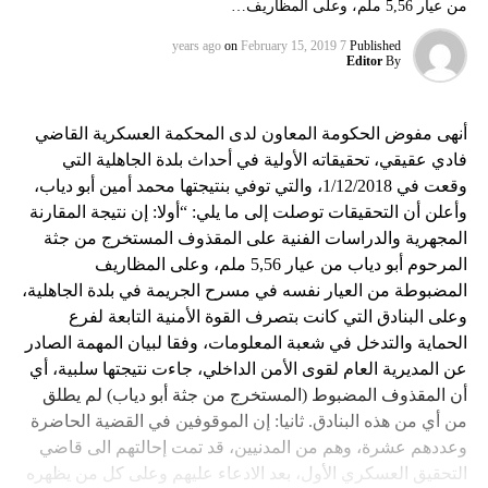
من عيار 5,56 ملم، وعلى المظاريف…
on
February 15, 2019
7 years ago
Published
Editor
By
أنهى مفوض الحكومة المعاون لدى المحكمة العسكرية القاضي
فادي عقيقي، تحقيقاته الأولية في أحداث بلدة الجاهلية التي
وقعت في 1/12/2018، والتي توفي بنتيجتها محمد أمين أبو دياب،
وأعلن أن التحقيقات توصلت إلى ما يلي: “أولا: إن نتيجة المقارنة
المجهرية والدراسات الفنية على المقذوف المستخرج من جثة
المرحوم أبو دياب من عيار 5,56 ملم، وعلى المظاريف
المضبوطة من العيار نفسه في مسرح الجريمة في بلدة الجاهلية،
وعلى البنادق التي كانت بتصرف القوة الأمنية التابعة لفرع
الحماية والتدخل في شعبة المعلومات، وفقا لبيان المهمة الصادر
عن المديرية العام لقوى الأمن الداخلي، جاءت نتيجتها سلبية، أي
أن المقذوف المضبوط (المستخرج من جثة أبو دياب) لم يطلق
من أي من هذه البنادق. ثانيا: إن الموقوفين في القضية الحاضرة
وعددهم عشرة، وهم من المدنيين، قد تمت إحالتهم الى قاضي
التحقيق العسكري الأول، بعد الادعاء عليهم وعلى كل من يظهره