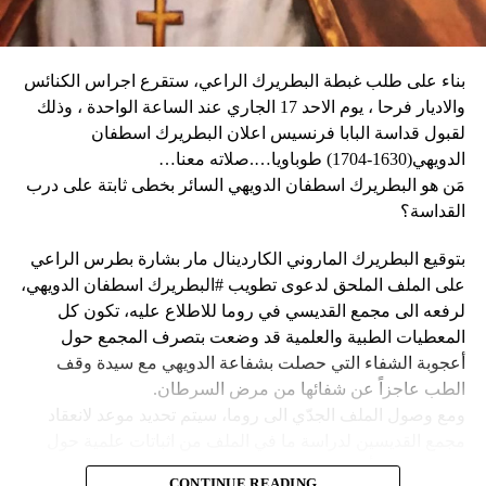
زعيم العصابة جيمي شيريزير دعا المواطنين إلى عدم الخوف
ماكرون لمناسبة أولمبياد باريس هذا الصيف.
عندما رأوا عصابته تحمل أسلحة، وقال إنهم يريدون فقط الإطاحة
بالحكومة وعدم إلحاق ضرر بالسكان المدنيين”.
بناء على طلب غبطة البطريرك الراعي، ستقرع اجراس الكنائس
وحاولت مجموعة من أفراد العصابات المدججين بالسلاح، يوم
نداء الوطن
والاديار فرحا ، يوم الاحد 17 الجاري عند الساعة الواحدة ، وذلك
الإثنين، السيطرة على مطار توسان لوفرتور الدولي، الأكبر في
لقبول قداسة البابا فرنسيس اعلان البطريرك اسطفان
البلاد، وتبادلوا إطلاق النار مع الشرطة والجنود، مما أدى إلى
الدويهي(1630-1704) طوباويا….صلاته معنا…
إلغاء جميع الرحلات الداخلية والدولية.
مَن هو البطريرك اسطفان الدويهي السائر بخطى ثابتة على درب
القداسة؟
بتوقيع البطريرك الماروني الكاردينال مار بشارة بطرس الراعي
ووفقا لمكتب الهجرة التابع للأمم المتحدة، فر ما لا يقل عن 15
على الملف الملحق لدعوى تطويب #البطريرك اسطفان الدويهي،
ألف شخص من منازلهم منذ عطلة نهاية الأسبوع بسبب أعمال
لرفعه الى مجمع القديسي في روما للاطلاع عليه، تكون كل
العنف.
المعطيات الطبية والعلمية قد وضعت بتصرف المجمع حول
أعجوبة الشفاء التي حصلت بشفاعة الدويهي مع سيدة وقف
وقال رجل من هايتي يدعى نيكولا لوكالة رويترز للأنباء: “أجبرتنا
الطب عاجزاً عن شفائها من مرض السرطان.
العصابات المسلحة على ترك منازلنا. دمروا بيوتنا ونحن الآن في
ومع وصول الملف الجدّي الى روما، سيتم تحديد موعد لانعقاد
الشوارع”.
مجمع القديسين لدراسة ما في الملف من اثباتات علمية حول
الشفاء، على أن يتّخذ القرار بطوباوية البطريرك الدويهي من البابا
ومنذ أن غادر نيكولا منزله، يعيش الآن في مخيم، ويقول إنه يشعر
CONTINUE READING