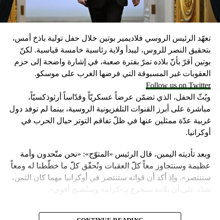
تعهّد الرئيس الروسي فلاديمير بوتين خلال حفل تولية باذخ أمس،
بتحقيق النصر للروس، ليبدأ ولاية رئاسية خامسة قياسية. لكنّ
بوتين أقرّ بأنّ بلاده تمرّ بفترة صعبة، في إشارة واضحة إلى حزم
العقوبات غير المسبوقة التي فرضها الغرب على موسكو.
Follow us on Twitter
وبُثّ الحفل، الذي تضمّن عرضاً عسكريّاً وقدّاساً أرثوذكسيّاً،
مباشرة على أبرز القنوات التلفزيونية الروسية، بينما لم توفد دول
غربية عدّة ممثلين عنها في ظلّ تفاقم التوتر حيال الحرب في
أوكرانيا.
وبعد تأديته اليمين، قال الرئيس «المتوّج»: «نحن متّحدون وأمة
عظيمة وسنتجاوز معاً كلّ العقبات ونُحقّق كلّ ما خطّطنا له ومعاً
سننتصر». وإذ أكد أن قواته ستنتصر في أوكرانيا مهما كان الثمن،
شدّد على أن بلاده ستخرج بـ»كرامة وستُصبح أقوى».
واعتبر «القيصر» من قاعة «سانت أندروز» في الكرملين، حيث