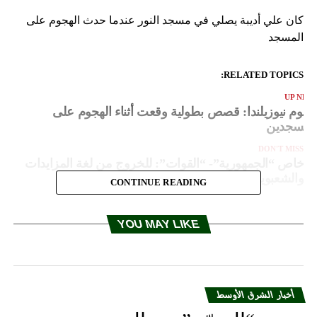
كان علي أديبة يصلي في مسجد النور عندما حدث الهجوم على
المسجد
RELATED TOPICS:
UP NEX
جوم نيوزيلندا: قصص بطولية وقعت أثناء الهجوم على
لمسجدين
DON'T MISS
خاص “الجمهورية”- “القوات”: للخروج من لغة المزايدات
والشعبوية والالتزام بالبيان الوزاري
CONTINUE READING
YOU MAY LIKE
أخبار الشرق الأوسط