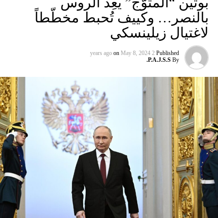
بوتين “المتوّج” يعِد الروس
بالنصر… وكييف تُحبط مخطّطاً
لاغتيال زيلينسكي
on
May 8, 2024
2 years ago
Published
P.A.J.S.S.
By