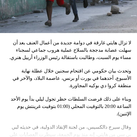
استعداد قاذفات الأسلحة النووية التكتيكية، في حين أوضح أمين
مجلس الأمن البيلاروسي ألكسندر فولفوفيتش أنّ هذه المناورة
مرتبطة بإعلان موسكو عن مناورات نووية وستكون «متزامنة»
مع التدريبات الروسية، لافتاً إلى أنّ مناورة مينسك ستشمل على
وجه الخصوص، أنظمة «إسكندر» الصاروخية وطائرات «سو 25».
لا تزال هايتي غارقة في دوامة جديدة من أعمال العنف بعد أن
في السياق، أشار رئيس أركان القوات المسلّحة البيلاروسية
سهلت عصابة مدججة بالسلاح عملية هروب جماعي لسجناء
الجنرال فيكتور غوليفيتش إلى أنّه «في إطار هذا الحدث، تمّت
مساء يوم السبت، وطالبت باستقالة رئيس الوزراء أرييل هنري.
إعادة نشر جزء من القوات ووسائل الطيران في مطار
وتحدث بيان حكومي عن اقتحام سجنين خلال عطلة نهاية
احتياطي»، لافتاً إلى أنّه «فور إنجاز عملية الانتشار هذه،
الأسبوع، أحدهما في بورت أو برنس، عاصمة البلاد، والآخر في
سنستعرض المسائل المتعلّقة بالاستعدادات لاستخدام الأسلحة
منطقة كروا دي بوكيه المجاورة.
النووية غير الاستراتيجية».
وبناء على ذلك فرضت السلطات حظر تجول ليلي بدأ يوم الأحد
وفي أوكرانيا، فكّكت أجهزة الأمن شبكة من العملاء التابعين
الساعة 20:00 بالتوقيت المحلي (01:00 بتوقيت غرينتش يوم
لجهاز الأمن الفدرالي الروسي «كانوا يعدّون لاغتيال الرئيس
الإثنين).
الأوكراني» فولوديمير زيلينسكي ومسؤولين كبار آخرين، مثل
رئيس جهاز الاستخبارات العسكرية كيريلو بودانوف، بناءً على
وقال سيرج دالكسيس، من لجنة الإنقاذ الدولية، في حديثه لبي
أوامر من موسكو. وأوقفت الأجهزة الأوكرانية ضابطَي أمن،
بي سي من هايتي، إنه منذ يوم الجمعة، سيطرت العصابات على
مشيرةً إلى أن المشتبه فيهما اللذَين أوقفا «شخصان برتبة