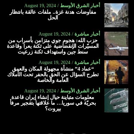
أخبار الشرق الأوسط
August 19, 2024
مفاوضات هدنة غزة.. ملفات عالقة بانتظار
الحل
أخبار مباشرة
August 19, 2024
حزب الله: هجوم جوي متزامن بأسراب من
المسيّرات الإنقضاضية على ثكنة يعرا وقاعدة
سنط جين واستهداف ثكنة زرعيت
أخبار مباشرة
August 19, 2024
“عماد 4” منشأة مجهولة المكان والعمق
تطرح السؤال عن الحق بالحفر تحت الأملاك
العامة والخاصة
أخبار الشرق الأوسط
August 19, 2024
معلومات متباينة حيال إنشاء إيران قاعدة
بحريّة في سوريا… ما علاقتها بتفجير مرفأ
بيروت؟