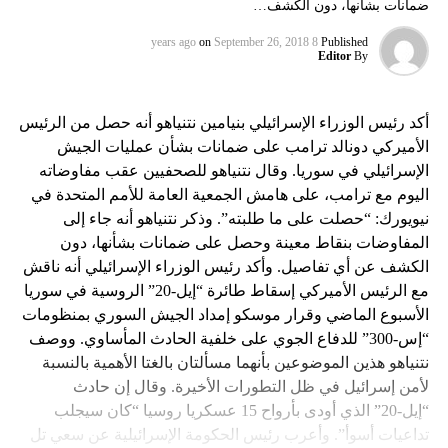
ضمانات بشأنها، دون الكشف…
on
September 26, 2018
8 years ago
Published
Editor
By
أكد رئيس الوزراء الإسرائيلي بنيامين نتنياهو أنه حصل من الرئيس
الأميركي دونالد ترامب على ضمانات بشأن عمليات الجيش
الإسرائيلي في سوريا. وقال نتنياهو للصحفيين عقب مفاوضاته
اليوم مع ترامب، على هامش الجمعية العامة للأمم المتحدة في
نيويورك: “حصلت على ما طلبته”. وذكر نتنياهو أنه جاء إلى
المفاوضات بنقاط معينة وحصل على ضمانات بشأنها، دون
الكشف عن أي تفاصيل. وأكد رئيس الوزراء الإسرائيلي أنه ناقش
مع الرئيس الأميركي إسقاط طائرة “إيل-20” الروسية في سوريا
الأسبوع الماضي وقرار موسكو إمداد الجيش السوري بمنظومات
“إس-300” للدفاع الجوي على خلفية الحادث المأساوي. ووصف
نتنياهو هذين الموضوعين بأنهما مسألتان بالغتا الأهمية بالنسبة
لأمن إسرائيل في ظل التطورات الأخيرة. وقال إن حادث
“إيل-20” الذي أودى بأرواح 15 عسكريا روسيا “كان سيجلب
تداعيات أسوأ”. وأعرب رئيس الحكومة الإسرائيلية عن سعي تل