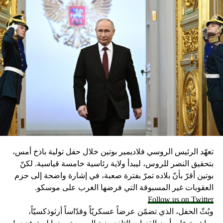
تعهّد الرئيس الروسي فلاديمير بوتين خلال حفل تولية باذخ أمس،
بتحقيق النصر للروس، ليبدأ ولاية رئاسية خامسة قياسية. لكنّ
بوتين أقرّ بأنّ بلاده تمرّ بفترة صعبة، في إشارة واضحة إلى حزم
العقوبات غير المسبوقة التي فرضها الغرب على موسكو.
Follow us on Twitter
وبُثّ الحفل، الذي تضمّن عرضاً عسكريّاً وقدّاساً أرثوذكسيّاً،